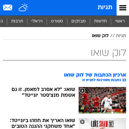
תגיות
ראשי
חדשות
מבזקים
ספורט
ויראלי
תרבות
כס
תגיות
לוק שואו
לוק שואו
ארכיון הכתבות של
לוק שואו
22
כתבות משויכות לתגית זו
שואו: "לא אסרב למאמן. זו גם
אשמת מנצ'סטר יונייטד"
שואו האריך את חוזהו ביונייטד:
"אחד משחקני ההגנה הטובים