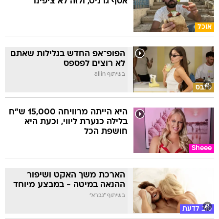
אסף גרניט, ולזה לא ציפינו
אוכל
הפופ־אפ החדש בגלילות שאתם
לא רוצים לפספס
בשיתוף allin
סלבס
היא הייתה מרוויחה 15,000 ש"ח
בלילה כנערת ליווי, וכעת היא
חושפת הכל
Sheee
הארכת משך האקט ושיפור
ההנאה במיטה - במבצע מיוחד
בשיתוף "גברא"
טוב לדעת