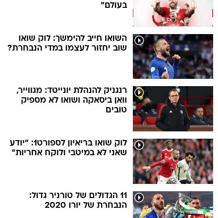
בעולם"
השואו חייב להימשך: לוק שואו
שוב יחזור לעצמו במדי הנבחרת?
רנגניק להנהלת יונייטד: מגווייר,
וואן ביסאקה ושואו לא מספיק
טובים
לוק שואו בריאיון לספורט1: "יודע
שאני לא במיטבי ולוקח אחריות"
11 הגדולים של טורניר גדול:
הנבחרת של יורו 2020