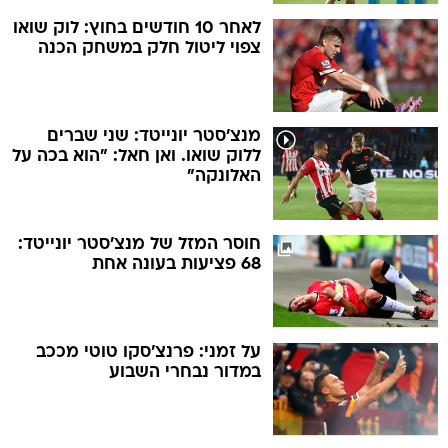
לאחר 10 חודשים בחוץ: לוק שואו
צפוי ליטול חלק במשחק הכנה
מנצ'סטר יונייטד: שני שברים
ללוק שואו. ואן חאל: "הוא בכה על
האלונקה"
חוסר המזל של מנצ'סטר יונייטד:
68 פציעות בעונה אחת
על זמני: פרנצ'סקו טוטי מככב
במדור נבחרי השבוע