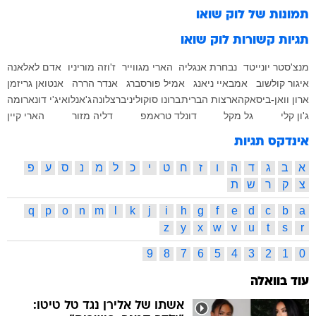
תמונות של
לוק שואו
תגיות קשורות
לוק שואו
מנצ'סטר יונייטד
נבחרת אנגליה
הארי מגווייר
ז'וזה מוריניו
אדם לאלאנה
איגור קולשוב
אמבאיי ניאנג
אמיל פורסברג
אנדר הררה
אנטואן גריזמן
ארון וואן-ביסאקה
ארצות הברית
ברונו סוקוליני
ברצלונה
ג'אנלואיג'י דונארומה
ג'ון קלי
גל מקל
דונלד טראמפ
דליה מזור
הארי קיין
אינדקס תגיות
א
ב
ג
ד
ה
ו
ז
ח
ט
י
כ
ל
מ
נ
ס
ע
פ
צ
ק
ר
ש
ת
q
p
o
n
m
l
k
j
i
h
g
f
e
d
c
b
a
z
y
x
w
v
u
t
s
r
9
8
7
6
5
4
3
2
1
0
עוד בוואלה
אשתו של אלירן נגד טל טיטו: