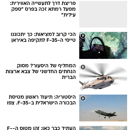
פריצת דרך לתעשייה האווירית:
מפעל רמתא זכה בפרס "ספק
עילית"
הכי קרוב למציאות: כך יתכוננו
טייסי ה-F-35 לתקיפה באיראן
המחליף של היסעור? מסוק
הנחתים החדשני של צבא ארצות
הברית
היסטוריה: תיעוד ראשון מטיסת
הבכורה הישראלית ב-F-35. צפו
העתיד כבר כאן: זהו מטוס ה-F-