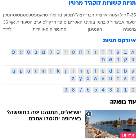
תגיות קשורות
לוקהיד מרטין
F-35
חיל האוויר
ארצות הברית
צה"ל
מסוקים
דונלד טראמפ
טקסס
מטוס
חמקן
יסעור
אביגדור ליברמן
בואינג
האקרים
סופר הרקולס
ערב הסעודית
אף 35
גרמניה
הפנטגון
התעשייה האווירית
לייזר
אינדקס תגיות
א
ב
ג
ד
ה
ו
ז
ח
ט
י
כ
ל
מ
נ
ס
ע
פ
צ
ק
ר
ש
ת
q
p
o
n
m
l
k
j
i
h
g
f
e
d
c
b
a
z
y
x
w
v
u
t
s
r
9
8
7
6
5
4
3
2
1
0
עוד בוואלה
ישראלים, תתנהגו יפה בחופשה?
באירופה יתגמלו אתכם
תיירות