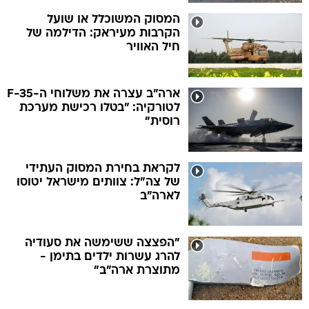
המסוק המשוכלל או שועל
הקרבות מעיראק: הדילמה של
חיל האוויר
ארה"ב עצרה את משלוחי ה-F-35
לטורקיה: "בטלו רכישת מערכת
רוסית"
לקראת בחירת המסוק העתידי
של צה"ל: צוותים מישראל יטוסו
לארה"ב
"הפצצה ששימשה את סעודיה
להרג עשרות ילדים בתימן -
מתוצרת ארה"ב"