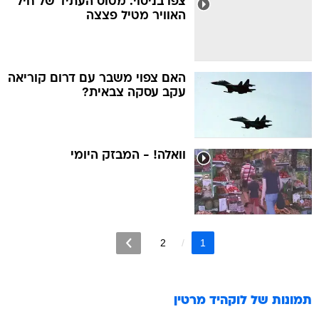
צפו בניסוי: מטוס העתיד של חיל
האוויר מטיל פצצה
האם צפוי משבר עם דרום קוריאה
עקב עסקה צבאית?
וואלה! - המבזק היומי
2
1
תמונות של
לוקהיד מרטין