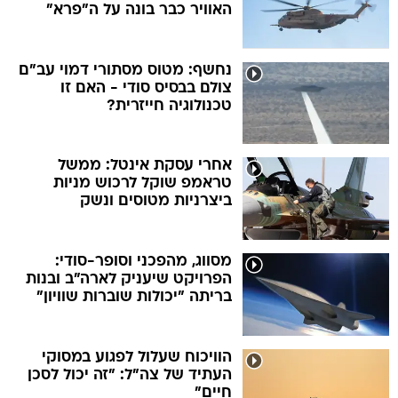
האוויר כבר בונה על ה"פרא"
נחשף: מטוס מסתורי דמוי עב"ם
צולם בבסיס סודי - האם זו
טכנולוגיה חייזרית?
אחרי עסקת אינטל: ממשל
טראמפ שוקל לרכוש מניות
ביצרניות מטוסים ונשק
מסווג, מהפכני וסופר-סודי:
הפרויקט שיעניק לארה"ב ובנות
בריתה "יכולות שוברות שוויון"
הוויכוח שעלול לפגוע במסוקי
העתיד של צה"ל: "זה יכול לסכן
חיים"