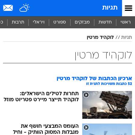
תגיות
ראשי
חדשות
מבזקים
ספורט
ויראלי
תרבות
כס
תגיות
לוקהיד מרטין
לוקהיד מרטין
ארכיון הכתבות של
לוקהיד מרטין
52
כתבות משויכות לתגית זו
תחרות לטילים הישראלים:
לוקהיד תייצר מיירט פטריוט מוזל
העומס המבצעי חושף את
מגבלות המסוק הוותיק - וחיל