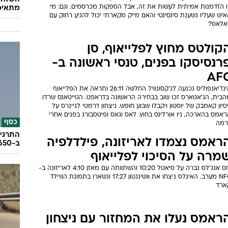
ו הזדמנות אמיתית לעשות את זה, אבל הספקות מכרסמים. וגם: מי
מתאימ
יש שעליו נשענת סינסינטי והאם מייק מקארתי יכול להגיע רחוק עם
אלאס?
קולטס מחוץ לפלייאוף, סן
רנסיסקו בפנים, טנסי ראשונה ב-
AF
אינדיאנפוליס נכנעה לג'קסונוויל החלשה 26:11 ותראה את הפלייאוף
הבית, הג'אגוארס זכו שוב בבחירה הראשונה בדראפט. הטייטאנס שרדו
סיון קאמבק של יוסטון ויקבלו שבוע חופש. ניצחון דרמטי לניינרס על
אמס בהארכה, ניו אורלינס בחוץ. לאס וגאס ופיטסבורג בפנים אחרי
כסף
רמה
התרגיל
ראמס נצמדו לאריזונה, פילדלפיה
ב-650 אלף שקל
מרה על הסיכוי לפלייאוף
לוס אנג'לס גברה על סיאטל 10:20 והשתוותה עם מאזן 4:10 לאריזונה ב-
NFC מערב. האיגלס ניצחו את וושינגטון 17:27 ונשארו בתמונת הוויילד
ארד
ראמס נעלו את המחזור עם ניצחון