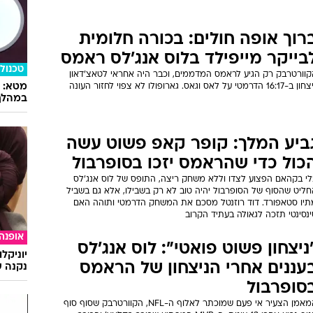
רוך אופה חולים: בכורה חלומית
בייקר מייפילד בלוס אנג'לס ראמס
טכנולו
קוורטרבק רק הגיע לראמס המדממים, וכבר היה אחראי לטאצ'דאון
16:17 הדרמטי על לאס וגאס. גארופולו לא צפוי לחזור העונה
במהלך
ביע המלך: קופר קאפ פשוט עשה
כול כדי שהראמס יזכו בסופרבול
לי בקהאם הפצוע לצדו וללא משחק ריצה, התופס של לוס אנג'לס
חליט שהסוף של הסופרבול יהיה טוב לא רק בשבילו, אלא גם בשביל
תיו סטאפורד. דוד רוזנטל מסכם את המשחק הדרמטי ותוהה האם
נסינטי תזכה לגאולה בעתיד הקרוב
אופנה
ניצחון פשוט פואטי": לוס אנג'לס
יוניקל
עננים אחרי הניצחון של הראמס
נקנה ש
סופרבול
המאמן הצעיר אי פעם שמוכתר לאלוף ה-NFL, הקוורטרבק שסוף סוף