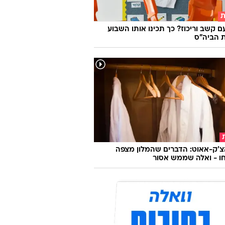
ת
ם קשב וריכוז? כך תכינו אותו השבוע
 הביה"ס
צ'ק-אאוט: הדברים שהמלון מצפה
ו - ואלה שממש אסור