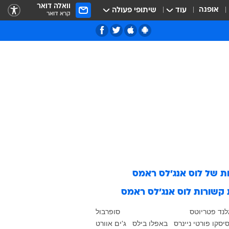
וואלה דואר
אופנה
עוד
שיתופי פעולה
קרא דואר
ות של
לוס אנג'לס ראמס
 קשורות
לוס אנג'לס ראמס
גלנד פטריוטס
סופרבול
יסקו פורטי ניינרס
באפלו בילס
ג'ים אוורט