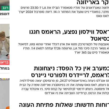
קר באריזונה
רכב
שלושה טאצ'דאונים של מת'יו סטאפורד הובילו את LA ל-23:30 מרשים
במדבר, במאנדיי נייט שנעל את המחזור ה-14. דיווח: סופרבול 2024 ייערך
דונגפנ
לאס וגאס
אסל ווילסון נפצע, הראמס חגגו
סיאטל
אצבעות של הקוורטרבק פגשו את ארון דונלד ואחרי שהוא נטש, לסיאטל
לא נשאר הרבה סיכוי מול LA, שרשמה 17:26 ועלתה למאזן 1:4. מת'יו
אפורד סיים עם 365 יארד
בריאו
מערב אין כל הפסד: ניצחונות
במחלקת
ראמס, לריידרס ולפורטי ניינרס
לוס אנג'לס ניצחה באינדיאנפוליס 24:27, סן פרנסיסקו יצאה מפילדלפיה
ם ניצחון, לאס וגאס עשתה את זה בפיטסבורג ואריזונה שמרה על הבית
ל מינסוטה. ניצחון דרמטי לבולטימור על קנזס סיטי, ניו אינגלנד עברה
לות את הג'טס, קרוליינה השביתה את ניו אורלינס
וחות חדשות: שאלות פתיחת העונה