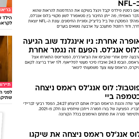
NFL
בריאו
אם ג'סטין פילדס יקבל וינצל בשיקגו את ההזדמנות להראות שהוא
בר האמיתי, מה ייתן החיבור בין סטאפורד לשון מקוויי בלוס אנג'לס,
הילד ע
המהלך המסקרן של ביל בליצ'יק וסוגיית החיסונים. עונת ה-NFL יוצאת
לקראת
רך, ודוד רוזנטל מתעכב על ארבעה נושאים בוערים
ופרה אחרת: ניו אינגלנד שוב הגיעה
לוס אנג'לס. הפעם זה נגמר אחרת
רבעה ימים אחרי שהביסו את הצ'ארג'רס, הפטריוטס התארחו אצל
הראמס, הובסו 24:3 ואיבדו סיכוי מעשי לפלייאוף. 171 יארד בריצה לקאם
ייקרס, הראמס עשו צעד משמעותי לינואר
תיירות
וטבול: לוס אנג'לס ראמס ניצחה
לפני ה
טמפה ביי
שתיקח
שער שדה והגנת הראמס הובילו אותם לניצחון 24:27, הפסד רביעי לבריידי
וחבריו. הפציעה של בורו חמורה וייתכן שיחמיץ גם חלק מ-2021.
ולטימור סגרה את מתחם האימונים בגלל הקורונה
וס אנג'לס ראמס ניצחה את שיקגו