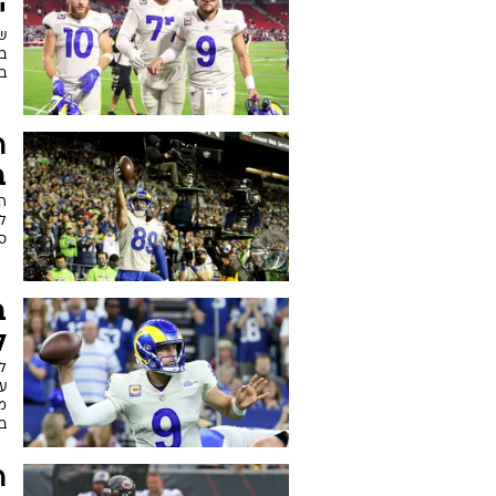
י
ב
ר
ב
ה
סט
ב
ל
ע
מו
בק
ר