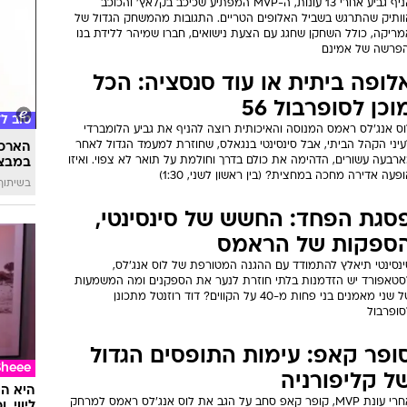
הניף גביע אחרי 13 עונות, ה-MVP המפתיע שכיכב בקלאץ' והכוכב
וותיק שהתרגש בשביל האלופים הטריים. התגובות מהמשחק הגדול של
מריקה, כולל השחקן שחגג עם הצעת נישואים, חברו שמיהר ללידת בנו
הפרשה של אמינם
לופה ביתית או עוד סנסציה: הכל
וכן לסופרבול 56
טוב ל
וס אנג'לס ראמס המנוסה והאיכותית רוצה להניף את גביע הלומברדי
יני הקהל הביתי, אבל סינסינטי בנגאלס, שחוזרת למעמד הגדול לאחר
הארכת
רבעה עשורים, הדהימה את כולם בדרך וחולמת על תואר לא צפוי. ואיזו
במבצע
פעה אדירה מחכה במחצית? (בין ראשון לשני, 1:30)
בשיתוף 
סגת הפחד: החשש של סינסינטי,
ספקות של הראמס
ינסינטי תיאלץ להתמודד עם ההגנה המטורפת של לוס אנג'לס,
סטאפורד יש הזדמנות בלתי חוזרת לנער את הספקנים ומה המשמעות
של שני מאמנים בני פחות מ-40 על הקווים? דוד רוזנטל מתכונן
סופרבול
ופר קאפ: עימות התופסים הגדול
Sheee
ל קליפורניה
אחרי עונת MVP, קופר קאפ סחב על הגב את לוס אנג'לס ראמס למרחק
ליווי,