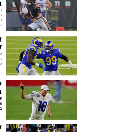
ב-
ה
הד
לד
א
ל
א
א
פ
ב
ב
ל