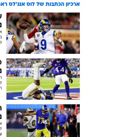
ארכיון הכתבות של
לוס אנג'לס רא
ש
נ
א
פ
מ
נ
רג
ח
ח
נ
למ
על