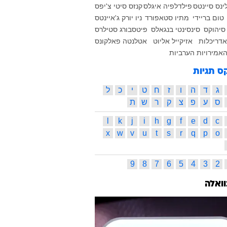
לינס סיינטס
פילדלפיה איגלס
קנזס סיטי צ'יפס
טום בריידי
מתיו סטאפורד
ניו יורק ג'איינטס
סיהוקס
סינסינטי בנגאלס
פיטסבורג סטילרס
אדריכלות
אזיקייל אליוט
אטלנטה פאלקונס
האמירויות הערביות
ס תגיות
ג
ד
ה
ו
ז
ח
ט
י
כ
ל
ס
ע
פ
צ
ק
ר
ש
ת
l
k
j
i
h
g
f
e
d
c
x
w
v
u
t
s
r
q
p
o
9
8
7
6
5
4
3
2
וואלה