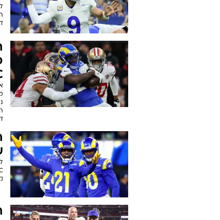
ל
הא
ד
ה
פ
C
מ
ני
הר
ד
ה
ש
ק
ה