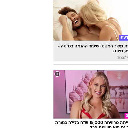
דעת
 משך האקט ושיפור ההנאה במיטה -
 מיוחד
"גברא"
היא הייתה מרוויחה 15,000 ש"ח בלילה כנערת
 וכעת היא חושפת הכל