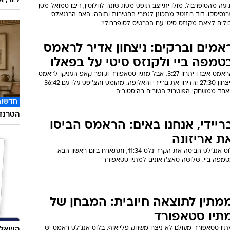
יעה מהסופרבול. מולו יתייצב תופס מסוג שונה לחלוטין, דיבו סמואל מסן
נסיסקו. דוד רוזנטל מתכונן לגמרי החטיבות ותוהה: האם הבנגאלס
כולים לצאת מקנזס סיטי עם הכרטיס לסופרבול?
אמים וברקים: ניצחון אדיר לראמס
טמפה ביי ולקנזס סיטי על בפאלו
הראמס איבדו יתרון 3:27, אבל מתיו סטאפורד וקופר קאפ העניקו לראמס
ניצחון 27:30 והדיחו את בריידי והאלופה. מהומס והצ'יפס עלו עם 36:42
אחד ממשחקי הפוטבול הטובים בהיסטוריה
חדשות
הטרנד 
ריידי, אנחנו באים: הראמס הביסו
ת אריזונה
לוס אנג'לס הביסה את הקרדינלס 11:34, ותתארח ביום ראשון הבא
טמפה ביי. שלושה טאצ'דאונים למתיו סטאפורד
מתין לתוצאה חיובית: המבחן של
תיו סטאפורד
תיו סטאפורד מעולם לא ניצח משחק פלייאוף. בלוס אנג'לס ראמס יש
השאלון