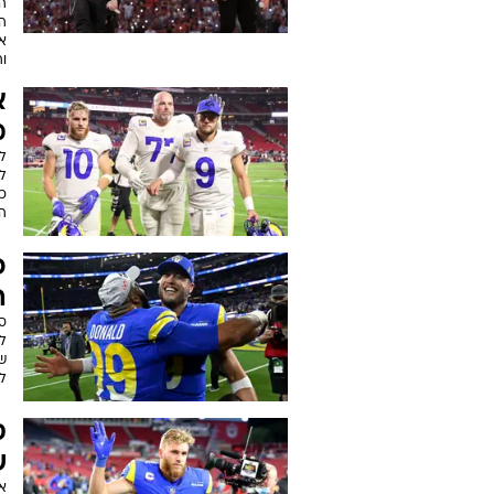
ה
א
ו
א
מ
ל
לע
כא
הו
פ
ה
ס
ל
ל
ס
ש