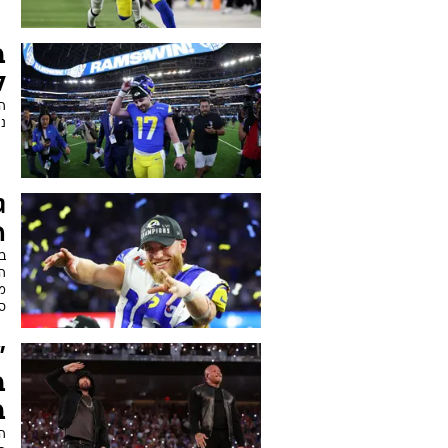
ב
ל
ה
ניצחון ב-
ג
ה
ב
ה
מ
סי
"
ב
ב