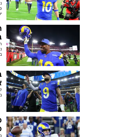
נג
פר
י
ר
ב
ב
ב
א
ב
מ
מ
מ