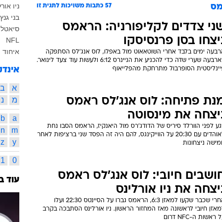
ניו אור
מס
57
כתבות משויכות לתגית זו
בני גנץ
ני צדדים לקליפורניה: הראמס
סיאטל 
יצחו בסן פרנסיסקו
NFL
איחוד 
רבעה ימים בלבד אחרי השוטאאוט מול באפלו, לוס אנג'לס הסתפקה
בארבעה שערי שדה כדי להכניע את הניינרס 6:12 ולעשות עוד צעד לינואר.
יינליסטית הסופרבול מתרחקת מהפלייאוף
אינדק
א
ב
נת פתיחה: לוס אנג'לס ראמס
מ
נ
יצחה את מינסוטה
b
a
ע לפני הוורלד סיריס של הדודג'רס מול היאנקיז, הראמס הסבו נחת
n
m
לאוהדים עם 20:30 על הווייקינגס, להם היה זה הפסד שני ברציפות לאחר
z
y
מישה ניצחונות
1
0
ושבים חיובי: לוס אנג'לס ראמס
עוד ב
יצחה את ניו אורלינס
אחרי שכבר שקעו למאזן 6:3, הראמס גברו על הסיינטס 22:30 ועלו
אזן חיובי לראשונה מאז המחזור הראשון. ניו אורלינס הסתבכה בקרב
 ראשות ה-NFC דרום