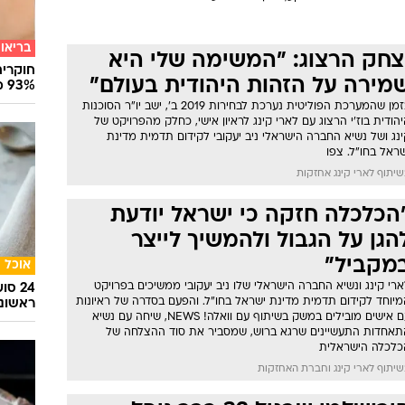
בריאו
צחק הרצוג: "המשימה שלי היא
חוקרים
מירה על הזהות היהודית בעולם"
93% מנגיפי הסרטן
בזמן שהמערכת הפוליטית נערכת לבחירות 2019 ב', ישב יו"ר הסוכנות
הודית בוז'י הרצוג עם לארי קינג לראיון אישי, כחלק מהפרויקט של
נג ושל נשיא החברה הישראלי ניב יעקובי לקידום תדמית מדינת
ראל בחו"ל. צפו
יתוף לארי קינג אחזקות
הכלכלה חזקה כי ישראל יודעת
הגן על הגבול ולהמשיך לייצר
מקביל"
אוכל
רי קינג ונשיא החברה הישראלי שלו ניב יעקובי ממשיכים בפרויקט
24 ס
מיוחד לקידום תדמית מדינת ישראל בחו"ל. והפעם בסדרה של ראיונות
ראשונ
עם אישים מובילים במשק בשיתוף עם וואלה! NEWS, שיחה עם נשיא
תאחדות התעשיינים שרגא ברוש, שמסביר את סוד ההצלחה של
כלכלה הישראלית
יתוף לארי קינג וחברת האחזקות