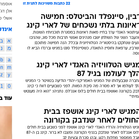
אוסמה 
22
כתבות משויכות לתגית זו
אלן דג'
בין, סיינפלד והביטלס: חמישה
אשלי ס
איונות בלתי נשכחים של לארי קינג
אינדק
יתונאי האגדי ערך בחייו מאות ראיונות במסגרת תוכניותיו השונות.
עבר השני של השולחן ישבו מנהיגים ואנשי תרבות מכל סוג, שהניבו
א
ב
עים שנחקקו בהיסטוריה הטלוויזיונית ובכלל. הנה חמישה מתוכם:
מ
נ
רבין, ערפאת וחוסיין התאגדו, כשסיינפלד סנט במגיש וברנדו הביא לו
וסה
b
a
גיש הטלוויזיה האגדי לארי קינג
n
m
לך לעולמו בגיל 87
z
y
חברה שבבעלותו של המגיש האמריקני-יהודי הודיעה בטוויטר כי המגיש
1
0
ך לעולמו אך לא מסרה מה סיבת המוות. לפני כשבועיים דווח כי קינג
בק בקורונה ואושפז בבית חולים בלוס אנג'לס. נתניהו: "הוא היה מענטש
מיתי"
עוד ב
מגיש לארי קינג אושפז בבית
חולים לאחר שנדבק בקורונה
יש הטלוויזיה והרדיו האגדי לארי קינג אושפז לפני כשבוע בבית חולים
בלוס אנג'לס לאחר שנדבק בנגיף הקורונה ומצבו לא ברור. קינג בן ה-87
ובל ממספר מחלות רקע, ובהן סכרת ובעיות לב