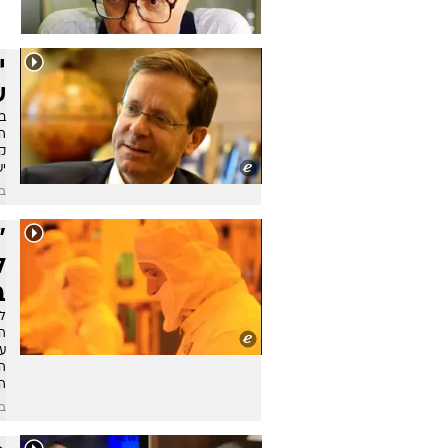
י
ש
הי
קי
יש
בש
"
ל
ב
לא
ה
ה
ה
בש