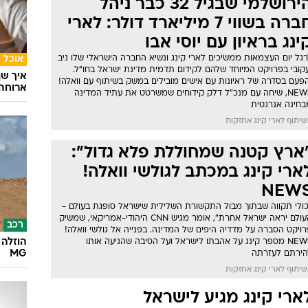
הירושלמי שבגיל 32 כבר ניהל
חברה בשווי 7 מיליארד דולר: לארי
ינג בראיון עם יוסי אבו
גל יום העצמאות ממשיכים לארי קינג ונשיא החברה הישראלי שלו ניב
אוכל
עקובי בפרויקט המיוחד שלהם לקידום תדמית מדינת ישראל בחו"ל.
איך שף
הפעם בסדרה של ראיונות עם אישים מובילים במשק בשיתוף עם וואלה!
ארוחה 
NEWS, שיחה עם מנכ"ל דלק קידוחים שמשרטט את עתיד המדינה
בחינה אנרגטית
יתוף לארי קינג אחזקות
ארץ קטנה שמחוללת פלא גדול":
ארי קינג במכתב לגולשי וואלה!
NEW
כולי תקווה שבתוך מבול התקשורת השלילית שישראל סופגת בעולם -
העולם יראה ישראל אחרת", אומר מגיש CNN היהודי-אמריקאי, שמשיק
רכב
ויקט הסברה על מדדיה היפים של המדינה. בפנייה אל גולשי וואלה!
הוזלה 
NEWS מספר קינג על אהבתו לישראל ועל הסיבה שהניעה אותו
MG
הירתם לעזרתה
יתוף לארי קינג אחזקות
ארי קינג מגיע לישראל