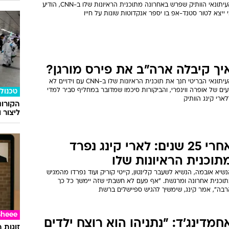
העיתונאי הוותיק שפרש באחרונה מתוכנית הראיונות שלו ב-CNN, הודיע
 ייצא לטור סטנד-אפ בו יספר אנקדוטות שונות על חייו
יך קיבלה ארה"ב את פירס מורגן?
העיתונאי הבריטי חנך את תוכנית הראיונות שלו ב-CNN עם וידויים לא
ים של אופרה ווינפרי, והביקורות סיכמו שמדובר במחליף סביר למדי
טכנולו
ארי קינג הוותיק
הקורונ
ליצור 
אחרי 25 שנים: לארי קינג נפרד
תוכנית הראיונות שלו
שיא אובמה, הנשיא לשעבר קלינטון, קייטי קוריק ועוד נפרדו מהמגיש
תוכנית אחרונה ומרגשת. "אף פעם לא חשבתי שזה יימשך כל כך
רבה", אמר קינג, שימשיך להגיש ספיישלים ברשת
Sheee
חמדינג'ד: "נתניהו הוא רוצח ילדים
זוגות 