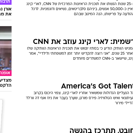
תרבות
ב-25 שנות הגשתו את תוכנית הראיונות המרכזית של CNN, לארי קינג
אורן נ
ראיין כ-50,000 אנשים, ביניהם סלבריטאים, נשיאים ודוגמניות. לרגל
את מה 
הודעה על פרישתו, הנה המיטב שבהם
שמית: לארי קינג עוזב את CNN
גיש הוותיק הודיע כי בסתיו ינטוש את תוכנית הראיונות הוותיקה שלו
לאחר 25 שנים. "אני רוצה להקדיש יותר זמן למשפחתי ולילדיי", אמר
ג, שיישאר ב-CNN למשדרים מיוחדים
אופנה
מצדיעו
America's Got Talen
הז'קט 
 הנעליים הגדולות שמשאיר אחריו לארי קינג, צפוי היכנס בקרוב
יתונאי ואיש הטלוויזיה פירס מורגן, שערך בעבר את ניוז אוף דה וורלד
דיילי מירור
ובט, תתרכז בהגשה