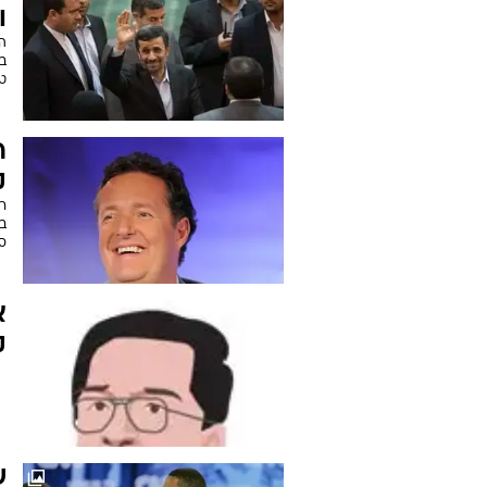
ו
הנ
בב
טה
ר
ק
רש
בת
סג
א
ק
ש