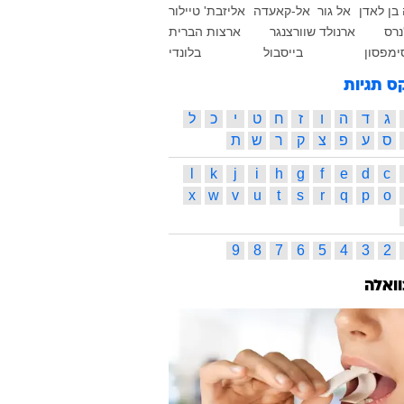
בן לאדן
אל גור
אל-קאעדה
אליזבת' טיילור
נרס
ארנולד שוורצנגר
ארצות הברית
ימפסון
בייסבול
בלונדי
ס תגיות
ג
ד
ה
ו
ז
ח
ט
י
כ
ל
ס
ע
פ
צ
ק
ר
ש
ת
l
k
j
i
h
g
f
e
d
c
x
w
v
u
t
s
r
q
p
o
9
8
7
6
5
4
3
2
וואלה