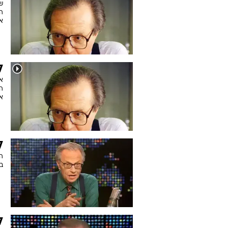
הכ
אמ
ל
א
ל
ה
ב
ל