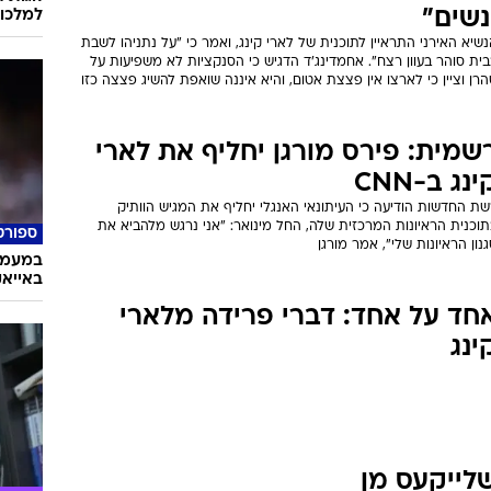
נשים"
למלכוד
שיא האירני התראיין לתוכנית של לארי קינג, ואמר כי "על נתניהו לשבת
ית סוהר בעוון רצח". אחמדינג'ד הדגיש כי הסנקציות לא משפיעות על
רן וציין כי לארצו אין פצצת אטום, והיא איננה שואפת להשיג פצצה כזו
שמית: פירס מורגן יחליף את לארי
ינג ב-CNN
ת החדשות הודיעה כי העיתונאי האנגלי יחליף את המגיש הוותיק
וכנית הראיונות המרכזית שלה, החל מינואר: "אני נרגש מלהביא את
ספורט
נון הראיונות שלי", אמר מורגן
במעמד 
באייא
חד על אחד: דברי פרידה מלארי
ינג
לייקעס מן