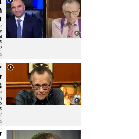
ק
לר
י
ו
מ
בש
"
ל
S
"
פר
ל
בש
ל