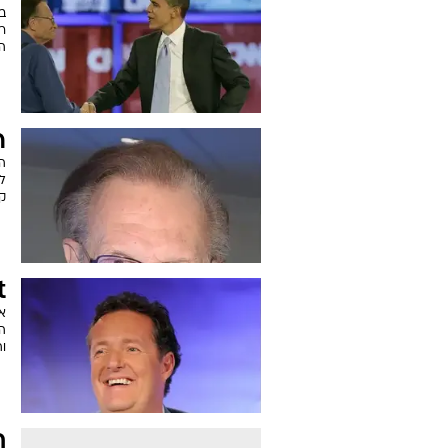
ה
ר
המ
קינ
t
אל
הע
וה
ח