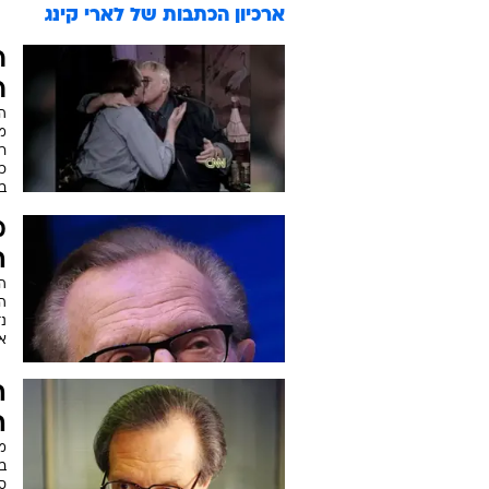
ארכיון הכתבות של
לארי קינג
ר
ר
הע
מה
רג
כש
ב
מ
ה
ה
הל
נד
א
ה
ה
מג
ס