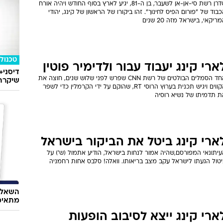
שדרן רשת סי-אן-אן לשעבר, בן ה-81, יגיע לארץ בסוף החודש ויהיה אורח
בוד של "פורום הפיס לחינוך". זהו ביקורו של הראשון של קינג, יהודי
ריקאי, בישראל מזה 20 שנים
טכנולו
ארי קינג יעבוד עבור ולדימיר פוטין
דיסני+
אחד הסמלים הבולטים של רשת CNN שפרש לפני שלוש שנים, חוצה את
שיקרה 
הקווים ויגיש תכנית בערוץ הרוסי RT, שהוקם על ידי הקרמלין כדי לשפר
ת תדמיתו של נשיא רוסיה
ארי קינג ביטל את הביקור בישראל
עיתונאי המפורסם,שהיה אמור לנחות בישראל, הודיע אתמול (ש') על
יטול הגעתו לישראל עקב מצב בריאותו. וואלה! סלבס אחות רחמניה
השאלון
מתאימ
ארי קינג ייצא לסיבוב הופעות