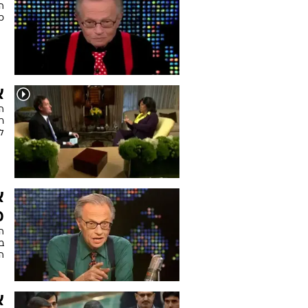
כי
א
רע
לל
מ
הנ
ב
ה
א