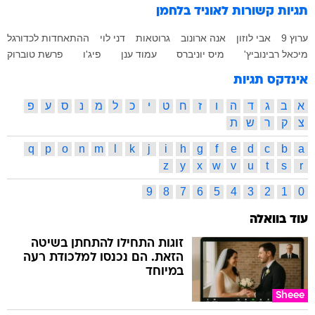
תגיות קשורות
לאוניד בלחמן
ערוץ 9
אבי לוזון
אנה ארונוב
גרוטאות
דני לוי
ההתאחדות לכדורגל
מיכאל רבינוביץ'
מיס יוניברס
עמוד ענן
פיג'ו
פרשת טוברוק
אינדקס תגיות
א
ב
ג
ד
ה
ו
ז
ח
ט
י
כ
ל
מ
נ
ס
ע
פ
צ
ק
ר
ש
ת
q
p
o
n
m
l
k
j
i
h
g
f
e
d
c
b
a
z
y
x
w
v
u
t
s
r
9
8
7
6
5
4
3
2
1
0
עוד בוואלה
זוגות התחילו להתחתן בשיטה
הזאת. הם נכנסו למלכודת רעה
במיוחד
Sheee