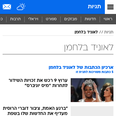
תגיות
ראשי
חדשות
מבזקים
ספורט
ויראלי
תרבות
כס
תגיות
לאוניד בלחמן
לאוניד בלחמן
ארכיון הכתבות של
לאוניד בלחמן
5
כתבות משויכות לתגית זו
ערוץ 9 רכש את זכויות השידור
לתחרות "מיס יוניברס"
"ברגע האמת, ציבור דוברי הרוסית
מעדיף את החדשות שלו בשפת