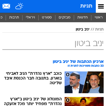
תגיות
ראשי
חדשות
מבזקים
ספורט
ויראלי
תרבות
כס
תגיות
יניב ביטון
יניב ביטון
ארכיון הכתבות של
יניב ביטון
33
כתבות משויכות לתגית זו
כוכב "ארץ נהדרת" הגיב לאביחי
בוארון. בתגובה חבר הכנסת איבד
שליטה
המונולוג של יניב ביטון ב"ארץ
נהדרת" מפחיד יותר מכל אזעקה