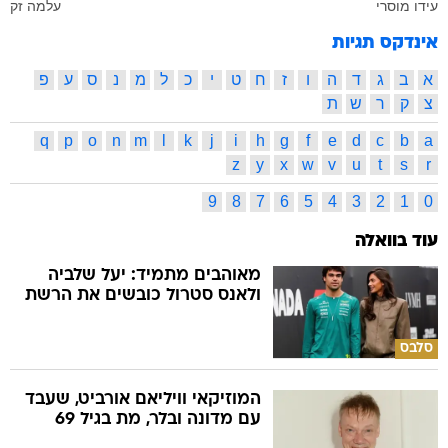
עידו מוסרי
עלמה זק
אינדקס תגיות
א
ב
ג
ד
ה
ו
ז
ח
ט
י
כ
ל
מ
נ
ס
ע
פ
צ
ק
ר
ש
ת
q
p
o
n
m
l
k
j
i
h
g
f
e
d
c
b
a
z
y
x
w
v
u
t
s
r
9
8
7
6
5
4
3
2
1
0
עוד בוואלה
מאוהבים מתמיד: יעל שלביה
ולאנס סטרול כובשים את הרשת
סלבס
המוזיקאי וויליאם אורביט, שעבד
עם מדונה ובלר, מת בגיל 69