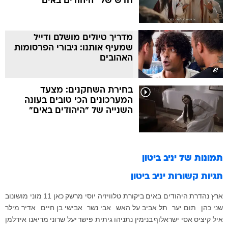
חדש של "היהודים באים"
מדריך טיולים מושלם ודייל
שמעיף אותנו: גיבורי הפרסומות
האהובים
בחירת השחקנים: מצעד
המערכונים הכי טובים בעונה
השנייה של "היהודים באים"
תמונות של
יניב ביטון
תגיות קשורות
יניב ביטון
ארץ נהדרת
היהודים באים
ביקורת טלוויזיה
יוסי מרשק
כאן 11
מוני מושונוב
שני כהן
תום יער
תל אביב על האש
אבי נשר
אבישי בן חיים
אדיר מילר
איל קיציס
אסי ישראלוף
בנימין נתניהו
גיתית פישר
יעל שרוני
מריאנו אידלמן