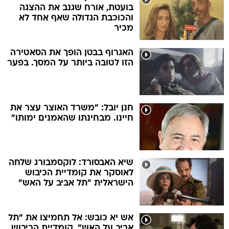
בועטת, אורח שגנב את ההצגה
והכוכבת הגדולה שאף אחד לא
מכיר
האגרוף בבטן הופך את הסאטירה
הזו לטובה ביותר על המסך. בפער
חנן יובל: "משרד האוצר עצר את
חיינו. מבחינתו שהאמנים ימותו"
שיא האבסורד: לוקסמבורג שלחה
לאוסקר את קומדיית הכיבוש
הישראלית "תל אביב על האש"
אש יא כובש: אל תחמיצו את "תל
אביב על האש", קומדיית הכיבוש