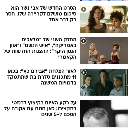
הסרט החדש של אבי נשר הוא
סיכום מושלם לקריירה שלו. חסר
רק דבר אחד
החלק השני של "מלאכים
באמריקה", "איש הגשם" ו"אוון
הנסן היקר": ההצגות החדשות של
הקאמרי
לאור הצלחת "אבירם כץ": בכאן
11 מתכננים סדרת בת שתתמקד
בדמויות המשנה
על רקע האיום בקיצוץ דרמטי
בתקציבו: כאן חתם עם אקו"ם על
הסכם ל-5 שנים