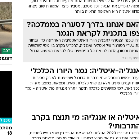
גיע לפנדלים, אבל רגשי הנחיתות התת מודעים וזהירות היתר מנעו
מנה להכריע את הגמר. יוכין מסכם, מסביר כיצד המסורת שוב ניצחה
דוע איטליה היא האלופה הראויה ביותר
אם אנחנו בדרך לסערה בממלכה?
פו בתכנית לקראת הגמר
ירן שכנר הצטרף לתכנית היורו האינטראקטיבית האחרונה כדי לבחור
 שערי הטורניר של איטליה ואנגליה, להכריע בקרב בין מסי לשלושת
רכב
אריות וכמובן, לתת לנו את כל הניחושים שלו לקראת המפגש הגדול
דונגפנ
יתוף ווינר
נגליה-איטליה: גמר היורו הכלכלי
רב ייפגשו בוומבלי שתי נבחרות כדורגל שמייצגות לא רק מסורות
נות ועמים שונים אלא גם שתי כלכלות שאינן נמצאות במצב מזהיר.
בכל זאת, למי מהשתיים כלכלה חזקה יותר? אנגליה מול איטליה - גמר
ורו הכלכלי
יטליה או אנגליה: מי תנצח בקרב
טכנולו
תרבותי?
מסתמן:
18
לכבוד גמר יורו 2020 החלטנו להביא את הקרב בין שתי הפיינליסטיות,
יטליה ואנגליה, גם אל מחוץ למגרש ולשאול: מי מהן מנצחת בקרב