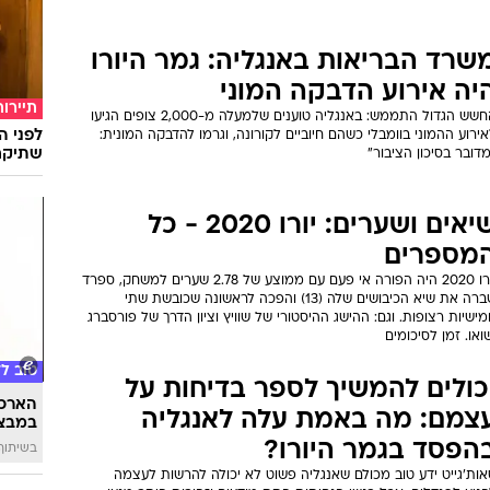
שרד הבריאות באנגליה: גמר היורו
יה אירוע הדבקה המוני
תיירות
החשש הגדול התממש: באנגליה טוענים שלמעלה מ-2,000 צופים הגיעו
לפני ה
ירוע ההמוני בוומבלי כשהם חיוביים לקורונה, וגרמו להדבקה המונית:
שתיקח
דובר בסיכון הציבור"
שיאים ושערים: יורו 2020 - כל
מספרים
יורו 2020 היה הפורה אי פעם עם ממוצע של 2.78 שערים למשחק, ספרד
שברה את שיא הכיבושים שלה (13) והפכה לראשונה שכובשת שתי
ישיות רצופות. וגם: ההישג ההיסטורי של שוויץ וציון הדרך של פורסברג
ואו. זמן לסיכומים
טוב ל
כולים להמשיך לספר בדיחות על
הארכת
צמם: מה באמת עלה לאנגליה
במבצע
הפסד בגמר היורו?
בשיתוף 
אות'גייט ידע טוב מכולם שאנגליה פשוט לא יכולה להרשות לעצמה