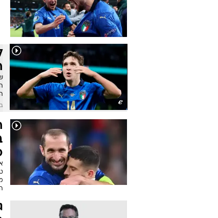
ל
ה
ש
הי
הנ
בש
ה
ב
כ
א
ט
מ
ה
ג