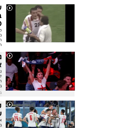
ע
ב
0
מ
ה
הה
נ
א
נ
ל
הי
בח
בש
ש
או
ב