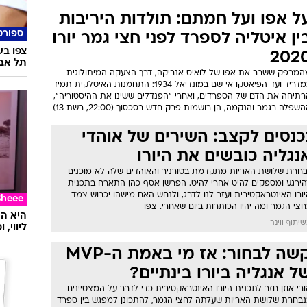
ל אפו ועל חמתם: תולדות היריבות
ספורט
ין איטליה לספרד לפני חצי גמר יורו
צפו בש
202
תל אבי
המרפק ששבר את אפו של לואיס אנריקה, דרך הצעקה המיתולוגית
במדריד ועד הפיאסקו אי שם במונדיאל 1934: התחמנות האיטלקית תמיד
רתיחה את הדם של הספרדים, ואחרי "הפנדלים ששינו את ההיסטוריה",
שפלה בגמר והנקמה, הן רושמות פרק חדש בסכסוך (22:00, רשת 13)
כנסים לקצב: השירים של אוהדי
נגליה כובשים את היורו
בחרת שלושת האריות מתקדמת בטורניר והאוהדים שלה לא מוכנים
הירגע ומספקים להיט אחרי להיט. הפרשן אסף כהן התארח בתכנית
ורו האינטראקטיבית ועזר לנו לדרג, ולנחש האם מישהו יכבוש צמד
Sheee
צי הגמר ומה יהיו הכותרות ביום שאחרי. צפו
יתוף ווינר
ליווי,
קשה לבחור: אז מי באמת ה-MVP
ל אנגליה ביורו בינתיים?
רי אוזן חזר לתכנית היורו האינטראקטיבית כדי לדבר על המצטיינים
נבחרת שלושת האריות שעלתה לחצי הגמר, להתכונן למפגש בין ספרד