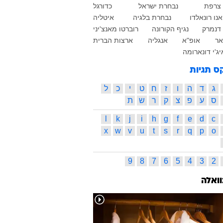
צרפת
נבחרת ישראל
כדורגל
נו רונאלדו
נבחרת בלגיה
איטליה
דנמרק
נגיף הקורונה
רוברטו מאנצ'יני
אר
אופ"א
אנגליה
ארצות הברית
יג'י דונארומה
ס תגיות
ג
ד
ה
ו
ז
ח
ט
י
כ
ל
ס
ע
פ
צ
ק
ר
ש
ת
l
k
j
i
h
g
f
e
d
c
x
w
v
u
t
s
r
q
p
o
9
8
7
6
5
4
3
2
וואלה