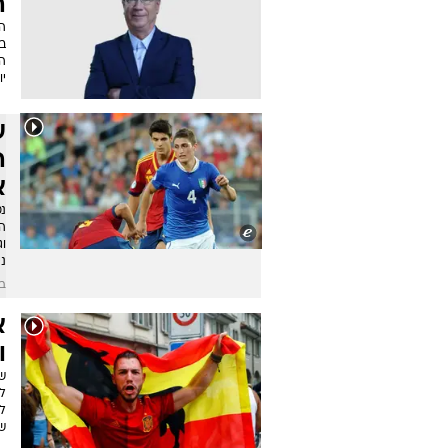
ה
הפ
ב
הי
יו
ע
ה
א
נט
הר
וג
ני
בש
א
ו
ש
ל
לש
ש