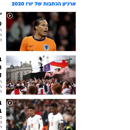
ארכיון הכתבות של
יורו 2020
"
מ
ה
הס
קב
ב
ה
ק
ה
ה
ה
ב
ב
ב
גז
ר