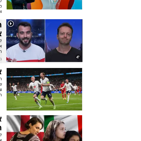
לה
מ
ומ
ה
צ
ל
את
ה
בש
א
הע
שו
ו
הי
א
ה
א