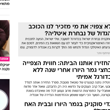
מתאימ
א צפוי: את מי מזכיר לנו הכוכב
גדול של נבחרת איטליה?
חקנית נבחרת ישראל בכדורגל לשעבר, שלי ישראל, הגיעה לתכנית
ורו האינטראקטיבית כדי לעזור לנו עם השוואות בין המינים, לסכם את
יצחון האיטלקי הגדול ולנחש מה הולך לקרות בין אנגליה לדנמרק. צפו
יתוף ווינר
אופנה
חזירו אותנו הביתה: חווית הצפייה
יוניקל
חצי גמר היורו אחרי שנה ללא
נקנה ש
דורגל אמיתי
יטליה נתנה קונצרט של טוטאל פוטבול, ספרד החזירה אותה לגודל
בעי, אבל קרב הענקים על הדשא היה רק הדובדבן. שאול אדר מדווח
וומבלי על התפרצות הרגשות מרוב געגוע לכל מה שאיבדנו בשנת
קורונה, השער הכי רועש ששמע וההזדמנות הנדירה של אנגליה
די סוקניק בגמר היורו ובבית האח