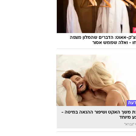
צ'ק-אאוט: הדברים שהמלון מצפה
ו - ואלה שממש אסור
דעת
 משך האקט ושיפור ההנאה במיטה -
 מיוחד
"גברא"