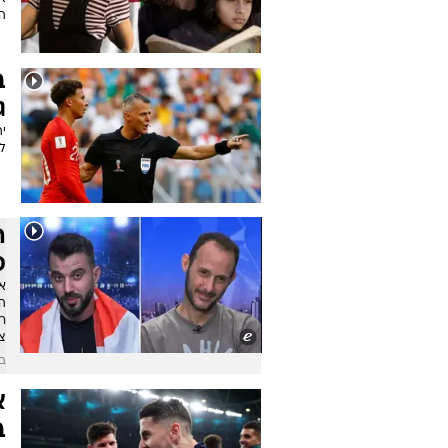
ה
ב
ג
ליגת
ה
ס
אי
הא
ר
צ
בש
א
ב-