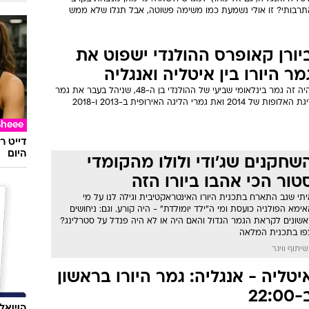
תרבותי? זו אולי נשמעת כמו משימה פשוטה, אבל תגלו שלא ממש
יורן קאופרס ההולנדי ישפוט את
מר היורו בין איטליה ואנגליה
יהיה זה גמר בינלאומי שביעי של ההולנדי בן ה-48, שניהל בעבר את גמר
 האלופות של 2014 ואת גמרי הליגה האירופית ב-2013 ו-2018
Sheee
דייט ר
היום
שחקנים שג'ודי ולולו מהקומדי
טור הכי אהבו ביורו הזה
תי שגב התארח בתכנית היורו האינטראקטיבית וגילה לנו על מי
ימא הפולניה כועסת ומי ה"ילד יומולדת" - היה קורע. וגם: ניחושים
אשונים לקראת הגמר הגדול והאם היה או לא היה פנדל על סטרלינג?
פו בתכנית המלאה
יתוף ווינר
יטליה - אנגליה: גמר היורו בראשון
22:00
השאלון