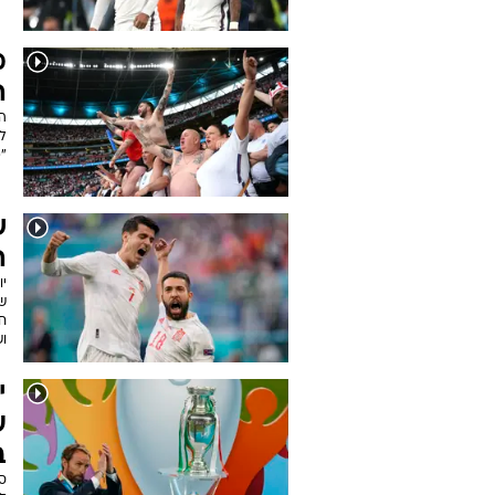
מ
ה
לא
"מ
ה
חמ
וש
י
ע
ב
ס