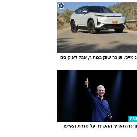
ג מייג': שובר שוק במחיר, אבל לא קוסם
גיה
 זה תאריך ההכרזה על סדרת האייפון