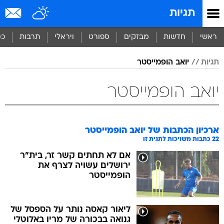
תגיות
ראשי
חדשות
מבזקים
ספורט
ויראלי
תרבות
כס
תגיות
יואב הופמייסטר
יואב הופמייסטר
ארכיון הכתבות של
יואב הופמייסטר
22
כתבות משויכות לתגית זו
אם לא תחתים קשר זר, בית"ר
ירושלים עשויה לצרף את
הופמייסטר
ליאור קאסה נותר על הספסל של
גנואה בבכורה של מריו באלוטלי