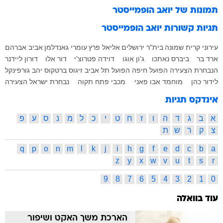
תמונות של
יואב הופמייסטר
תגיות קשורות
יואב הופמייסטר
עירוני קרית שמונה
בית"ר ירושלים
אליאל פרץ
עומרי גאנדלמן
אביב אברהם
ארד בר
ביברס נאתכו
ג'ון אוגו
דוידה פטרוצ'י
דור אלו
דורון ליידנר
הנבחרת הצעירה
הפועל חיפה
הפועל תל אביב
זיגוס ברטקוס
יהב גורפינקל
לידור כהן
מוחמד אבו פאני
מכבי פתח תקוה
נבחרת ישראל הצעירה
אינדקס תגיות
א
ב
ג
ד
ה
ו
ז
ח
ט
י
כ
ל
מ
נ
ס
ע
פ
צ
ק
ר
ש
ת
q
p
o
n
m
l
k
j
i
h
g
f
e
d
c
b
a
z
y
x
w
v
u
t
s
r
9
8
7
6
5
4
3
2
1
0
עוד בוואלה
הארכת משך האקט ושיפור