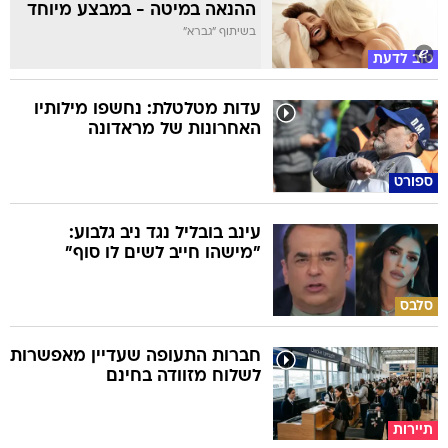
ההנאה במיטה - במבצע מיוחד
בשיתוף "גברא"
טוב לדעת
עדות מטלטלת: נחשפו מילותיו
האחרונות של מראדונה
ספורט
עינב בובליל נגד ניב גלבוע:
"מישהו חייב לשים לו סוף"
סלבס
חברות התעופה שעדיין מאפשרות
לשלוח מזוודה בחינם
תיירות