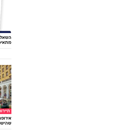
השאלון
מתאימ
תיירות
שהישרא