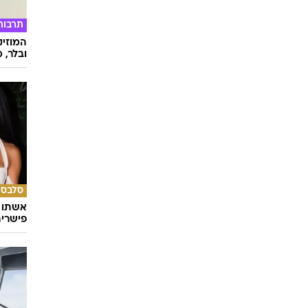
תרבות
המוזיק
ובלר, מ
סלבס
אשתו ש
פישרית