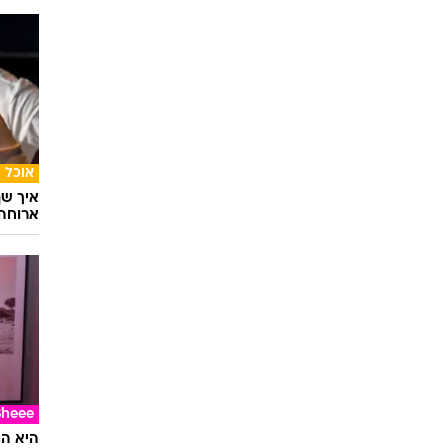
אוכל
איך שף
ארוחה 
Sheee