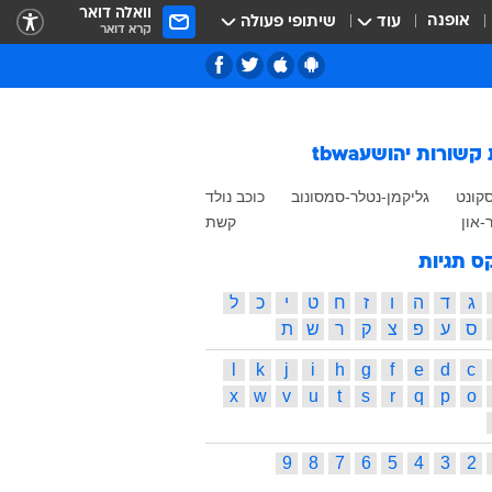
וואלה דואר
אופנה
עוד
שיתופי פעולה
קרא דואר
 קשורות
יהושעtbwa
סקונט
גליקמן-נטלר-סמסונוב
כוכב נולד
-און
קשת
ס תגיות
ג
ד
ה
ו
ז
ח
ט
י
כ
ל
ס
ע
פ
צ
ק
ר
ש
ת
l
k
j
i
h
g
f
e
d
c
x
w
v
u
t
s
r
q
p
o
9
8
7
6
5
4
3
2