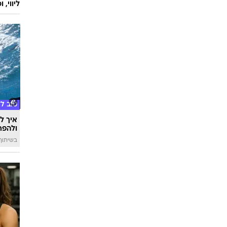
ליווי,
טוב ל
איך לה
ולהפח
בשיתוף  SWIM