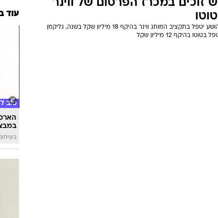
ש זוכים במכרז הפרסום של ווינר
עוד ב
טוטו
יהושע יטפל בתקציב המותג ווינר בהיקף 18 מיליון שקל בשנה, גליקמן
פל בטוטו בהיקף 12 מיליון שקל
טוב ל
הארכת
במבצע
בשיתוף 