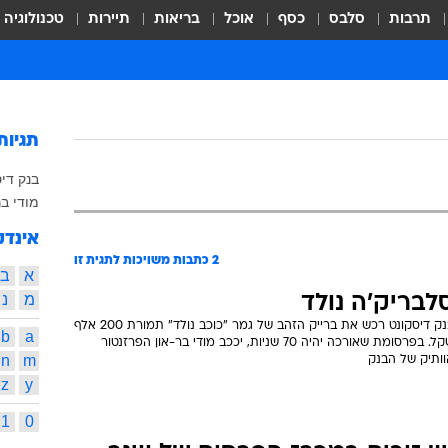
תרבות
סלבס
כסף
אוכל
בריאות
תיירות
טכנולוגיה
תגיות
בנק די
מודי בר
אינדק
2
כתבות משויכות לתגית זו
א
ב
מ
נ
לבריק'ה נולד
בנק דיסקונט רכש את ברייק הזהב של גמר "כוכב נולד" תמורת 200 אלף
b
a
שקל. בפרסומת שאורכה יהיה 70 שניות, יככב מודי בר-און הפרזנטור
n
m
וותיק של הבנק
z
y
1
0