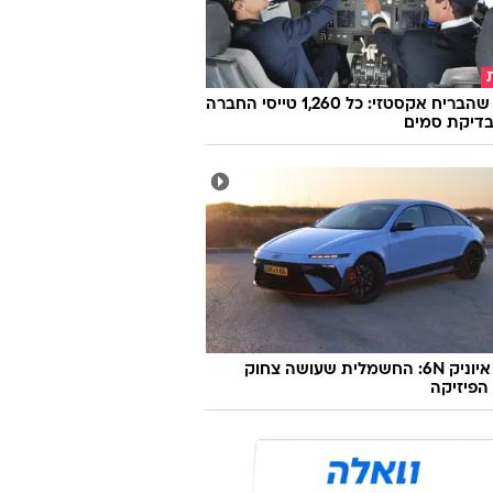
הטייס שהבריח אקסטזי: כל 1,260 טייסי החברה
בדיקת סמים
יונדאי איוניק 6N: החשמלית שעושה צחוק
הפיזיקה