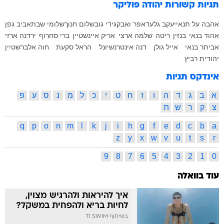
תגיות קשורות
יהודה פוליקר
אהבה על תנאי
יעקב גלעד
אפר ואבק
גידי גוב
שלום חנוך
שלומי שבת
אביב גפן
אהוד בנאי
בנזין
ריטה
שלמה ארצי
אריק איינשטיין
ברי סחרוף
ירדנה ארזי
אביתר בנאי
אייל גולן
דנה אינטרנשיונל
הראל סקעת
חוה אלברשטיין
יהודית רביץ
אינדקס תגיות
א
ב
ג
ד
ה
ו
ז
ח
ט
י
כ
ל
מ
נ
ס
ע
פ
צ
ק
ר
ש
ת
q
p
o
n
m
l
k
j
i
h
g
f
e
d
c
b
a
z
y
x
w
v
u
t
s
r
9
8
7
6
5
4
3
2
1
0
עוד בוואלה
איך להיראות ולהרגיש מצוין,
לחיות בריא ולהפחית במשקל?
בשיתוף TI SWIM