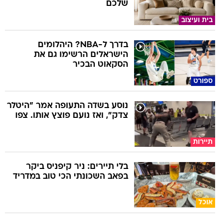
שלכם
בית ועיצוב
בדרך ל-NBA? היהלומים
הישראלים הרשימו גם את
הסקאוט הבכיר
ספורט
נוסע בשדה התעופה אמר "היטלר
צדק", ואז נועם פוצץ אותו. צפו
תיירות
בלי תיירים: ניר קיפניס ביקר
בפאב השכונתי הכי טוב במדריד
אוכל