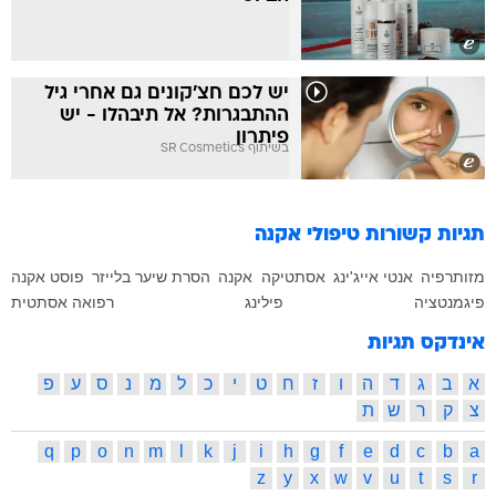
יש לכם חצ'קונים גם אחרי גיל
ההתבגרות? אל תיבהלו - יש
פיתרון
בשיתוף SR Cosmetics
תגיות קשורות
טיפולי אקנה
מזותרפיה
אנטי אייג'ינג
אסתטיקה
אקנה
הסרת שיער בלייזר
פוסט אקנה
פיגמנטציה
פילינג
רפואה אסתטית
אינדקס תגיות
א
ב
ג
ד
ה
ו
ז
ח
ט
י
כ
ל
מ
נ
ס
ע
פ
צ
ק
ר
ש
ת
q
p
o
n
m
l
k
j
i
h
g
f
e
d
c
b
a
z
y
x
w
v
u
t
s
r