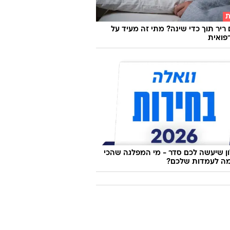
לדות מתעוררים לחיים: הקבב העיראקי
׳י משוק התקווה
ת
 ריר תוך כדי שינה? מתי זה מעיד על
פואית