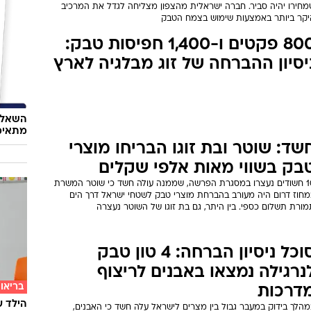
מס מפקירה את בני הנוער"
כ-15 ארגוני בריאות דורשים משר האוצר שלא להחריג את הסיגריות
אלקטרוניות מתכנית המס החדשה על מוצרי עישון: "הפקרה של בני
וער"
אופנה
תי הסטייק המתורבת יעלה כמו
הדרך ה
גיל? הסטארטאפ הישראלי שמצא
שיק בא
תרון
שר מתורבת הוא פתרון לשורה ארוכה של בעיות, אבל זאת רק בתנאי
מחירו יהיה סביר. חברה ישראלית מהצפון מצליחה לגדל את המרכיב
יקר ביותר באמצעות שימוש בצמח הטבק
800 פקטים ו-1,400 חפיסות טבק:
יסיון ההברחה של זוג מבלגיה לארץ
השאלון
מתאימ
שד: שוטר ובת זוגו הבריחו מוצרי