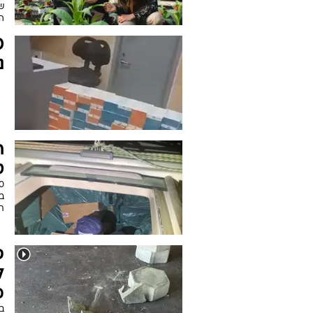
מ
ה
הנ
מ
ר
פ
ב
ש
ה
נ
ח