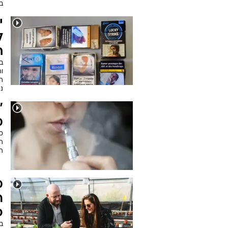
ש
מ
ה
ה
ל
עצ
ב
י
ל
ח
ב
ו
נפ
"