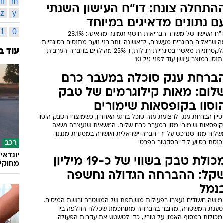
האגודה
46
כתבות משויכות לתגית זו
משרד ה
חל מיום ראשון: תמונות אזהרה
פלסטינ
חויבו על כל מוצרי העישון
אינדק
ל מיום ראשון תחויב כל חפיסת סיגריות ומוצרי עישון בישראל לשאת
אזהרות גרפיות שיכסו 75% משטח האריזה, כחלק מיישום חוק שעבר
א
ב
חר יותר משני עשורים של מאבק. שיווק מוצרים ללא התמונות יהווה
מ
נ
ירה פלילית, והקנסות יגיעו עד 452 אלף שקלים
b
a
1 מכל 3 נערים יהפוך למעשן, גיל
n
m
התחלה צונח: דו"ח העישון השנתי
z
y
ם נתונים מדאיגים במיוחד
1
0
דו"ח העישון של משרד הבריאות חושף תמונה מדאיגה: 23.1%
ישראלים הבוגרים מעשנים, לראשונה יותר בני נוער מתנסים בסיגריות
עוד ב
אלקטרוניות מאשר בסיגריות רגילות, ו-25% מהילדים בחברה הערבית
נסו במוצר עישון עוד לפני גיל 10
ברחת ענק סוכלה במעבר כרם
לום: מאות קילוגרמים של טבק
וסוו בקופסאות שימורים