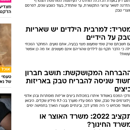
וק איסור פרסום סיגריות בעיתונות
ליווי,
וצא לדרך; אל תצפו לאייטמים
ליליים על יוזמיו
כנסת עדיין פוחדים מהפרינט: ועדת הכלכלה אישרה את הצעות החוק
אסור פרסום סיגריות בעיתונות הכתובה. אלא שבשל הלחץ שהפעילו
"ל ידיעות ומו"ל הארץ - הנהנים העיקריים מתקציבי חברות הטבק -
שר מתווה מרוכך שיאפשר לפרסם עד 2029
עדת הכלכלה: פרסום מוצרי עישון
עיתונות יופחת בהדרגה
אופנה
תום דיון בוועדת הכלכלה הוחלט כי העיתונות המודפסת תצטרף
הדרגה לשאר ערוצי התקשורת, עד שתחדל, בעוד כשבע שנים, לפרסם
מצדיעו
וצרי טבק
הז'קט 
טריד: למרבית הילדים יש שאריות
בק על הידיים
ם חשבתם שרק שמי שמעשן מצוי בבעיה, אתם טועים. המחקר הנוכחי
ילה כי הדבר תקף גם לילדים שהוריהם אינם מעשנים. אז מה כן אפשר
עשות?