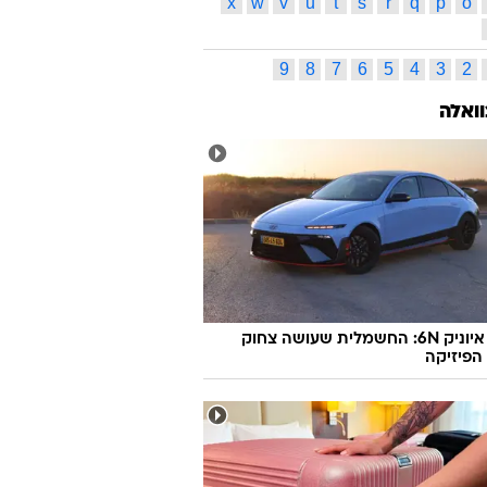
 למלחמה בסרטן
הולנד
מס
מצרים
מריחואנה
אוצר
משרד הבריאות
סמים
עיתונות
ים
צמח
רשות המסים
ס תגיות
ג
ד
ה
ו
ז
ח
ט
י
כ
ל
ס
ע
פ
צ
ק
ר
ש
ת
l
k
j
i
h
g
f
e
d
c
x
w
v
u
t
s
r
q
p
o
9
8
7
6
5
4
3
2
וואלה