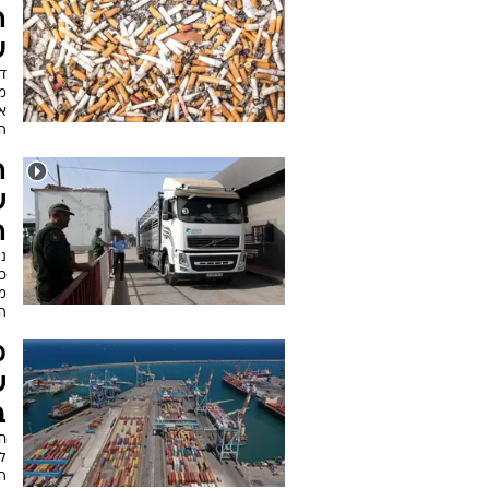
ארכיון הכתבות של
טבק
ה
י
הח
לא
עב
ה
ע
מה
הת
ה
ש
ה