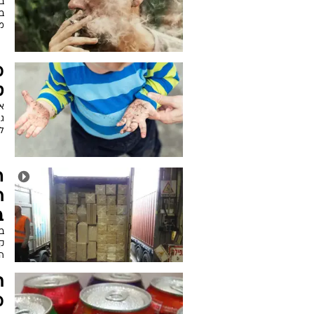
ח
י
ש
ב
ל
מו
או
ו
ב
ב
ב
מ
מ
ט
א
ג
ל