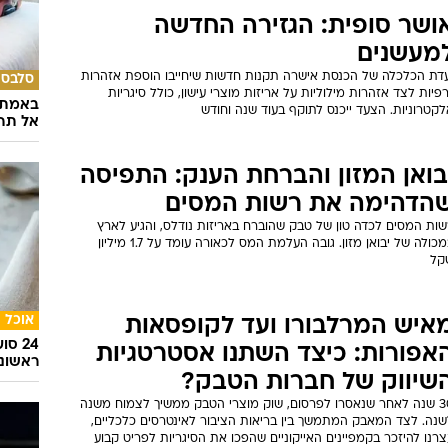
סיון הברחת ענק לרצועת עזה סוכל ברגע האחרון, כשמוצרי הטבק הוסוו
קופסאות שימורי מזון במעבר כרם שלום. המשאית שנעצרה נשאה
שלוח מזון שנרכש על ידי חברה ישראלית ואושרה במסגרת מנגנון
רכב
כנסת בסיוע לידי הסקטור הפרטי
מכולת טבק בשווי של כ-19 מיליון
מחוקי 
קל: ההברחה הגדולה נחשפה
נמל
מישה חשודים נעצרו בפעילות משותפת של המשטרה ורשות המיסים.
טענת המשטרה, מדובר בהברחה מתוחכמת שכללה החלפה בין
מכולות במסוף האמון על טובין, כדי לטשטש את עקבות הפעולה
ושר סופית: הגזירה החדשה
מעשנים
עדת הכלכלה של הכנסת אישרה תקנות חדשות שיחייבו הוספת אזהרות
סלבס
פיות לצד אזהרות מילוליות על אריזות מוצרי עישון, כולל סיגריות
באמת ה
קטרוניות. הצעד ייכנס לתוקף בעוד שנה וחודש
אל תהי
בואן המזון והברחת הענק: התפיסה
הדהימה את רשות המסים
שות המסים לכדה טון של טבק שהוברח באריזות נודלס, והגיע לארץ