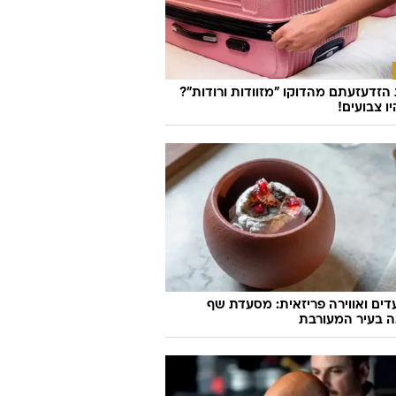
יונדאי איוניק 6N: החשמלית שעושה צחוק
הפיזיקה
זדעזעתם מהדוקו "מזוודות ורודות"?
ו צבועים!