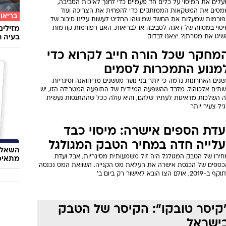
אוכל
הברחה המקושקשת: תושב חברון
טעמי י
שוד שניסה להבריח טבק באריזות
של נאג
יצים
דקי המכס באשדוד איתרו במכולות ביצים אריזות מוסתרות ובהן אלפי
קילוגרמים של טבק, שסך המס עליו מוערך בכ-9.7 מיליון שקלים. היבואן
שוד מכחיש כי היה מודע לכך, ובינתיים מעצרו הוארך בחמישה ימים
תקציב 2022: משרד האוצר או
שרד החינוך?
לים את המיסוי על כלים חד פעמיים כדי לחנך לאיכות הסביבה,
מסים את המשקאות הממותקים כדי להפחית את הצריכה ועוד
בריאו
פורמות שמעלות את החשד שמישהו החליט לעשות עלינו סיבוב של
יסוי במסווה של דאגה לסביבה או לבריאות. האם רפורמות קודמות
מזילים
שיגו את מטרתן? יצאנו לבדוק
בעיה ר
מחקר שכל הורה חייב לקרוא כדי
מנוע התמכרות לסמים
נים האחרונות נדמה כי יותר בני נוער מעשנים מריחואנה וסיגריות
שותים אלכוהול. מלבד ההשפעה המיידית של התופעה המטרידה הזו, יש
ה השלכות מדאיגות לעתיד שלהם, והיא עולה ככל שההתנסות נעשית
יל צעיר יותר