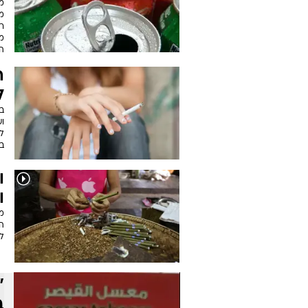
ה
ח
ב
בו
הח
מ
מע
מ
ר
מ
ה
ה
ל
בש
ו
ל
בג