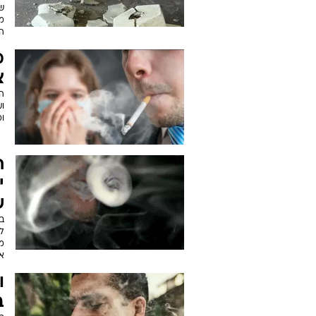
ט
ב
תמ
ל
מ
ב
ש
מ
ה
מ
צ
וע
ו