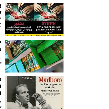
ני
כ
מ
ה
ש
ב
ח
ל
ה
א
ל
ו
גר
אל
י
ש
ר