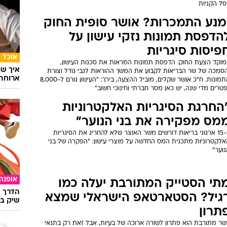
במכולה של יבואן מזון. גובה העלמת המס לכאורה עומד על 1.7 מיליון
קל
אוכל
איש המרלבורו ועד לקופסאות
24 ס
אפורות: כיצד השתנו אסטרטגיות
ראשונ
שיווק של חברות הטבק?
30 שנה לאחר שנאסרו לפרסום, שוק מוצרי הטבק ממשיך לצמוח משנה
שנה. לצד המאבק המתמשך בין בריאות הציבור לאינטרסים כלכליים,
רנו להיזכר בקמפיינים האייקוניים שהפכו את הסיגריות לפריט קבוע
סל הקניות
מנע התמכרות? אושר סופית החוק
הדפסת תמונות נזקי עישון על
פיסות סיגריות
אוכל
מוקד הצעת החוק: הדפסת תמונות המראות את סכנות העישון,
איך שף
הסמכה של שר הבריאות לקבוע את המשך ההוראות לגבי גודל וצורת
ארוחה 
התמונות. ח"כ אושר שקלים, מוביל ההצעה, בירך: "העישון גורם ל-8,000
טרים מדי שנה, יש כאן מסר חברתי וחינוכי חשוב"
החרגת הסיגריות האלקטרוניות