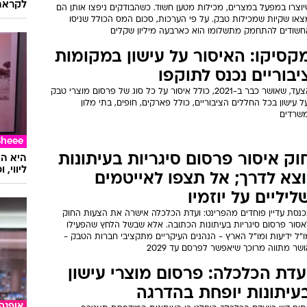
בק בשווי מאות אלפי שקלים
10 חשודים נעצרו במסגרת הפרשה, שממנה עולה חשד כי שוטר המשרת
מחוז דרום היה מעורב בהברחת מוצרי טבק לשטחי ישראל דרך הים
ורת תשלום כספי. בין היתר, גם בת זוגו של השוטר נעצרה
סוכל ניסיון הברחה: 4 טון טבק
נרגילה נמצאו באבנים לריצוף
בריאו
דרכות
הילד ע
מהלך בידוק במעבר גבול בין מצרים לישראל עלה חשד כי האבנים,
לקראת
יוצרו במפעל במצרים, מכילות מטען חשוד. כשהבודקים ניפצו אותן הם
צאו שקיות שמכילות טבק. על פי הערכות, סכום המס הכולל שניסו
חשודים להתחמק מתשלומו הוא כארבעה מיליון שקלים
קסיקו: האיסור על עישון במקומות
יבוריים נכנס לתוקפו
הצעד, שאושר כבר ב-2021, כולל איסור על כל סוג של פרסום מוצרי טבק
ל עישון בכל החללים הציבוריים, כולל פארקים, חופים, בתי מלון
משרדים
Sheee