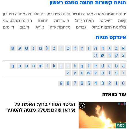
תגיות קשורות
חתונה ממבט ראשון
יחסים
זוגיות
אהבה
אהבה חדשה
סקס
נשים
ביקורת טלוויזיה
אחווה סיטבון
קשת
ריאליטי
האח הגדול
הישרדות
חתונה
חתונה ממבט שני
מלחמת חרבות ברזל
גברים
מלחמת עזה
איראן
דיבוב
דייטים
אינדקס תגיות
א
ב
ג
ד
ה
ו
ז
ח
ט
י
כ
ל
מ
נ
ס
ע
פ
צ
ק
ר
ש
ת
q
p
o
n
m
l
k
j
i
h
g
f
e
d
c
b
a
z
y
x
w
v
u
t
s
r
9
8
7
6
5
4
3
2
1
0
עוד בוואלה
הניסוי הסודי בחץ: האמת על
איראן שהממשלה מנסה להסתיר
כסף