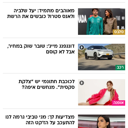
מאוהבים מתמיד: יעל שלביה
ולאנס סטרול כובשים את הרשת
סלבס
דונגפנג מייג': שובר שוק במחיר,
אבל לא קוסם
רכב
לכוכבת חתונמי יש "צלקת
סקסית". מנחשים איפה?
אופנה
מצדיעות לך: מגי טביבי גרמה לנו
להתעכב על הז'קט הזה