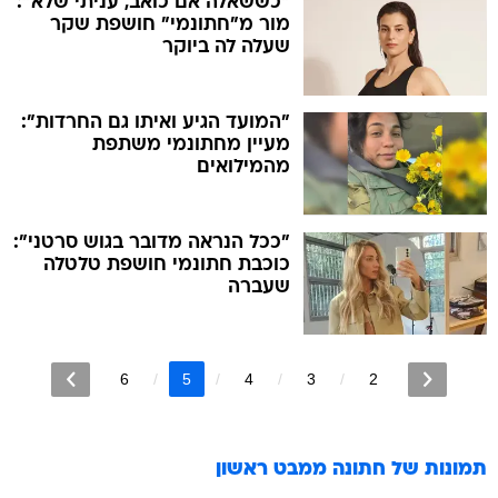
"כששאלה אם כואב, עניתי שלא":
מור מ"חתונמי" חושפת שקר
שעלה לה ביוקר
"המועד הגיע ואיתו גם החרדות":
מעיין מחתונמי משתפת
מהמילואים
"ככל הנראה מדובר בגוש סרטני":
כוכבת חתונמי חושפת טלטלה
שעברה
6
5
4
3
2
תמונות של
חתונה ממבט ראשון