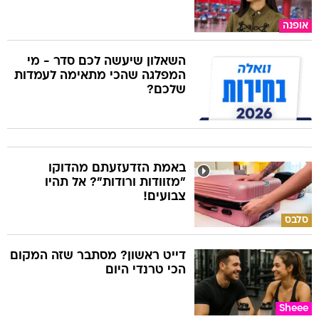
אופנה
השאלון שיעשה לכם סדר - מי
המפלגה שהכי מתאימה לעמדות
שלכם?
באמת הזדעזעתם מהדוקו
"מזוודות ורודות"? אל תהיו
צבועים!
סלבס
דייט ראשון? מסתבר שזה המקום
הכי טרנדי היום
Sheee