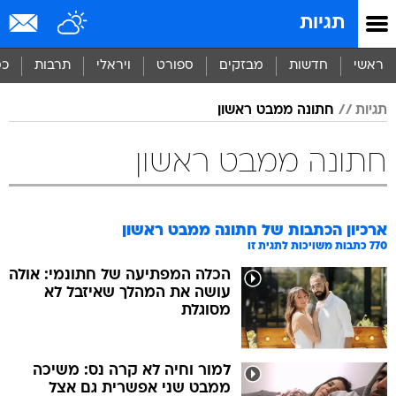
תגיות
ראשי
חדשות
מבזקים
ספורט
ויראלי
תרבות
כס
תגיות
חתונה ממבט ראשון
חתונה ממבט ראשון
ארכיון הכתבות של
חתונה ממבט ראשון
770
כתבות משויכות לתגית זו
הכלה המפתיעה של חתונמי: אולה
עושה את המהלך שאיזבל לא
מסוגלת
למור וחיה לא קרה נס: משיכה
ממבט שני אפשרית גם אצל