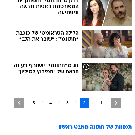
ברק מ"חתונמי" והשחקנית
המפורסמת בזוגיות חדשה
ומפתיעה
הלילה הטראומטי של כוכבת
"חתונמי": "שובר את הלב"
זוג מ"חתונמי" ישתתף בעונה
הבאה של "המירוץ למיליון"
5
4
3
2
1
תמונות של
חתונה ממבט ראשון