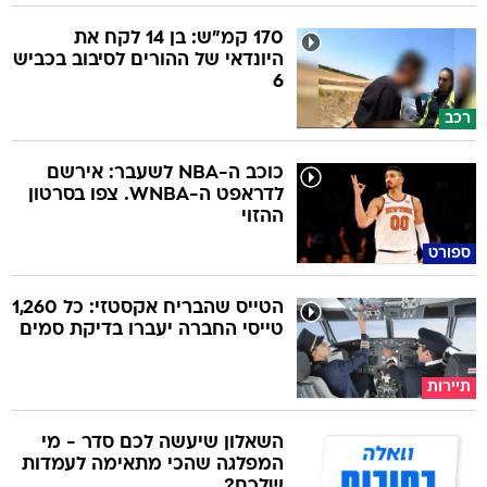
170 קמ"ש: בן 14 לקח את
היונדאי של ההורים לסיבוב בכביש
6
רכב
כוכב ה-NBA לשעבר: אירשם
לדראפט ה-WNBA. צפו בסרטון
ההזוי
ספורט
הטייס שהבריח אקסטזי: כל 1,260
טייסי החברה יעברו בדיקת סמים
תיירות
השאלון שיעשה לכם סדר - מי
המפלגה שהכי מתאימה לעמדות
שלכם?