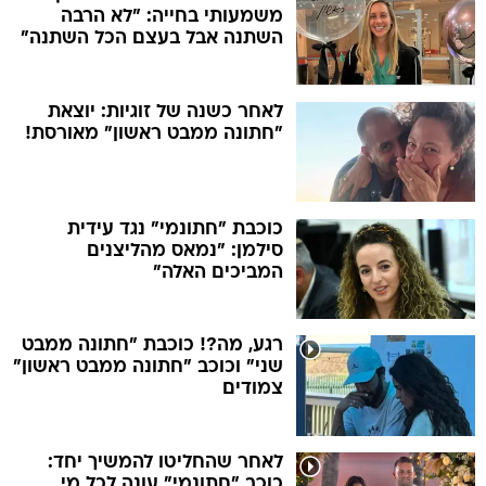
משמעותי בחייה: "לא הרבה
השתנה אבל בעצם הכל השתנה"
לאחר כשנה של זוגיות: יוצאת
"חתונה ממבט ראשון" מאורסת!
כוכבת "חתונמי" נגד עידית
סילמן: "נמאס מהליצנים
המביכים האלה"
רגע, מה?! כוכבת "חתונה ממבט
שני" וכוכב "חתונה ממבט ראשון"
צמודים
לאחר שהחליטו להמשיך יחד:
כוכב "חתונמי" עונה לכל מי