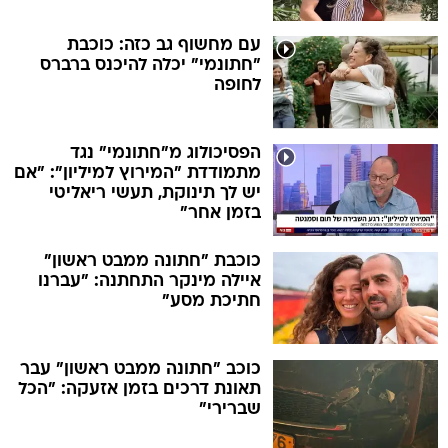
עם מחשוף גב כזה: כוכבת
"חתונמי" יכלה להיכנס ברברס
לחופה
הפסיכולוג מ"חתונמי" נגד
מתמודדת "המירוץ למיליון": "אם
יש לך תינוקת, תעשי ריאליטי
בזמן אחר"
כוכבת "חתונה ממבט ראשון"
איילה מינקר התחתנה: "עברנו
חתיכת מסע"
כוכב "חתונה ממבט ראשון" עבר
תאונת דרכים בזמן אזעקה: "הכל
שברירי"