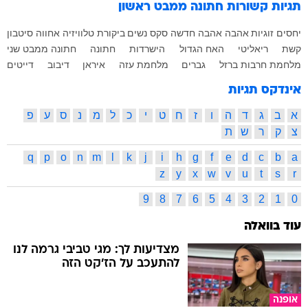
תגיות קשורות
חתונה ממבט ראשון
יחסים
זוגיות
אהבה
אהבה חדשה
סקס
נשים
ביקורת טלוויזיה
אחווה סיטבון
קשת
ריאליטי
האח הגדול
הישרדות
חתונה
חתונה ממבט שני
מלחמת חרבות ברזל
גברים
מלחמת עזה
איראן
דיבוב
דייטים
אינדקס תגיות
א
ב
ג
ד
ה
ו
ז
ח
ט
י
כ
ל
מ
נ
ס
ע
פ
צ
ק
ר
ש
ת
q
p
o
n
m
l
k
j
i
h
g
f
e
d
c
b
a
z
y
x
w
v
u
t
s
r
9
8
7
6
5
4
3
2
1
0
עוד בוואלה
מצדיעות לך: מגי טביבי גרמה לנו
להתעכב על הז'קט הזה
אופנה