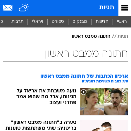
תגיות
ראשי
חדשות
מבזקים
ספורט
ויראלי
תרבות
כס
תגיות
חתונה ממבט ראשון
חתונה ממבט ראשון
ארכיון הכתבות של
חתונה ממבט ראשון
770
כתבות משויכות לתגית זו
נועה משבחת את אריאל על
הגינותו, אבל מה שהוא אמר
פחדני ועצוב
סערה ב"חתונה ממבט ראשון"
בריטניה: שתי משתתפות טוענות