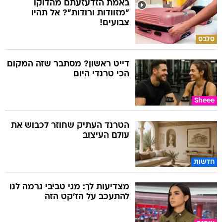
באמת הזדעזעתם מהדוקו
"מזוודות ורודות"? אל תהיו
צבועים!
סלבס
דייט ראשון? מסתבר שזה המקום
הכי טרנדי היום
Sheee
הטרנד העתיק שחוזר לכבוש את
עולם העיצוב
חדשות
מצדיעות לך: מגי טביבי גרמה לנו
להתעכב על הז'קט הזה