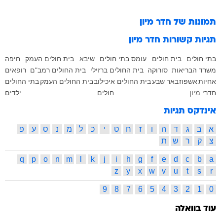
תמונות של
חדר מיון
תגיות קשורות
חדר מיון
בתי חולים
בית חולים
עומס בתי חולים
שיבא
בית חולים העמק
חיפה
משרד הבריאות
סורוקה
בית החולים ברזילי
בית החולים רמב"ם
רופאים
אחיות
אשפוז
באר שבע
בית החולים איכילוב
בית החולים העמק
בתי החולים
חדרי מיון
חולים
ילדים
אינדקס תגיות
א
ב
ג
ד
ה
ו
ז
ח
ט
י
כ
ל
מ
נ
ס
ע
פ
צ
ק
ר
ש
ת
q
p
o
n
m
l
k
j
i
h
g
f
e
d
c
b
a
z
y
x
w
v
u
t
s
r
9
8
7
6
5
4
3
2
1
0
עוד בוואלה