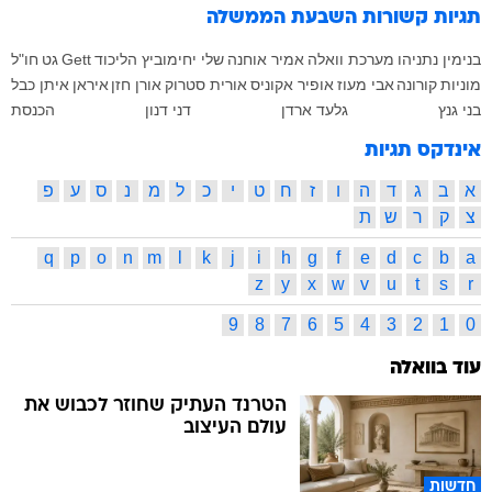
תגיות קשורות
השבעת הממשלה
בנימין נתניהו
מערכת וואלה
אמיר אוחנה
שלי יחימוביץ
הליכוד
Gett
גט
חו"ל
מוניות
קורונה
אבי מעוז
אופיר אקוניס
אורית סטרוק
אורן חזן
איראן
איתן כבל
בני גנץ
גלעד ארדן
דני דנון
הכנסת
אינדקס תגיות
א
ב
ג
ד
ה
ו
ז
ח
ט
י
כ
ל
מ
נ
ס
ע
פ
צ
ק
ר
ש
ת
q
p
o
n
m
l
k
j
i
h
g
f
e
d
c
b
a
z
y
x
w
v
u
t
s
r
9
8
7
6
5
4
3
2
1
0
עוד בוואלה
הטרנד העתיק שחוזר לכבוש את
עולם העיצוב
חדשות