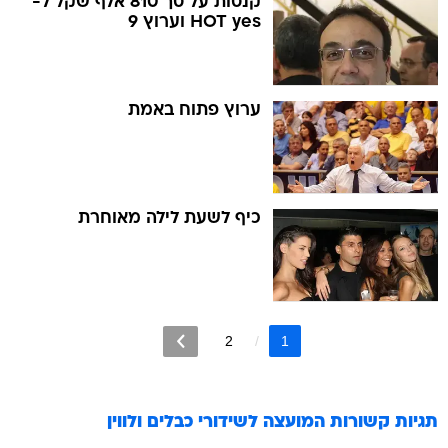
קנסות על סך 810 אלף שקל ל-
HOT yes וערוץ 9
ערוץ פתוח באמת
כיף לשעת לילה מאוחרת
2
1
תגיות קשורות
המועצה לשידורי כבלים ולווין