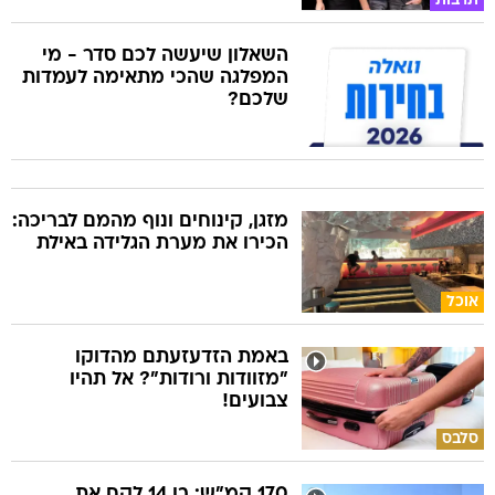
תרבות
השאלון שיעשה לכם סדר - מי
המפלגה שהכי מתאימה לעמדות
שלכם?
מזגן, קינוחים ונוף מהמם לבריכה:
הכירו את מערת הגלידה באילת
אוכל
באמת הזדעזעתם מהדוקו
"מזוודות ורודות"? אל תהיו
צבועים!
סלבס
170 קמ"ש: בן 14 לקח את