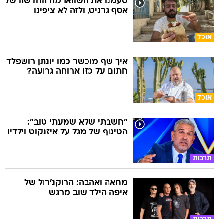
טעמנו את השווארמה החדשה של
אסף גרניט, ולזה לא ציפינו
אוכל
איך שף מוכשר כמו יונתן רושפלד
חתום על כזו ארוחה גרועה?
אוכל
"חשבתי שלא שמעתי טוב":
הטינוף של מגל על איזנקוט וילדיו
תרבות
מחאה ואהבה: הרוקנ'רול של
איפה הילד שוב מרגש