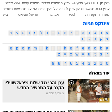
ניצן חן
HOT
yes
ערוץ 24
ערוץ הספורט
שידורי ספורט
קשת
one
צ'רלטון
ערוץ הכנסת
משה כחלון
ערוץ 9
צביקה ליבליך
ברית המועצות
הרשות השנייה
משרד התקשורת
vod
אבי בר
אריאל אטיאס
ביפ
אינדקס תגיות
א
ב
ג
ד
ה
ו
ז
ח
ט
י
כ
ל
מ
נ
ס
ע
פ
צ
ק
ר
ש
ת
q
p
o
n
m
l
k
j
i
h
g
f
e
d
c
b
a
z
y
x
w
v
u
t
s
r
9
8
7
6
5
4
3
2
1
0
עוד בוואלה
ערן זהבי נגד שלום מיכאלשווילי:
הקרב על המכשיר החדש
בשיתוף סמסונג
סלבס