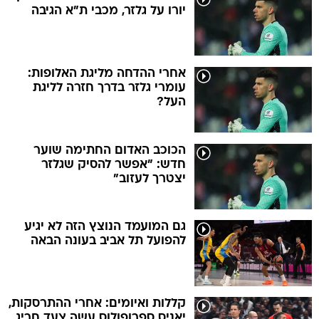
יורו על גלזר, מכבי ת"א הגיבה
אחרי ההדחה מליגת האלופות:
עומרי גלזר בדרך חזרה לליגת
העל?
הכוכב האדום החתימה שוער
חדש: "אפשר להסיק שגלזר
יצטרך לעזוב"
גם המועמד הנוצץ הזה לא יגיע
להפועל תל אביב בעונה הבאה
קללות ואיומים: אחרי ההתרסקות,
יאניס ספרופולוס עשה צעד חריג