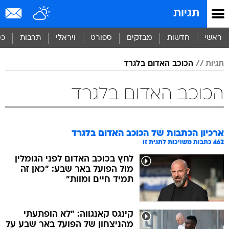
תגיות
ראשי
חדשות
מבזקים
ספורט
ויראלי
תרבות
כס
תגיות
הכוכב האדום בלגרד
הכוכב האדום בלגרד
ארכיון הכתבות של
הכוכב האדום בלגרד
462
כתבות משויכות לתגית זו
לחץ בכוכב האדום לפני הגומלין
מול הפועל באר שבע: "כאן זה
תמיד חיים ומוות"
קינגס קאנגווה: "לא הופתעתי
מהניצחון של הפועל באר שבע על