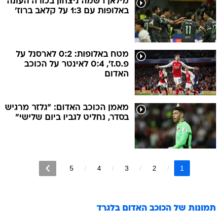
מילאן רשמה ניצחון בכורה העונה
באלופות עם 1:3 על קלאב ברוז'
מטח באלופות: 0:2 לארסנל על
פ.ס.ז', 0:4 לאינטר על הכוכב
האדום
מאמן הכוכב האדום: "גלזר מרגיש
בסדר, נחליט לגביו ביום שלישי"
5
4
3
2
1
תמונות של
הכוכב האדום בלגרד