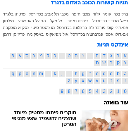
תגיות קשורות
הכוכב האדום בלגרד
ברק בכר
עומרי גלזר
מכבי חיפה
מכבי תל אביב בכדורסל
פרטיזן בלגרד
ריאל מדריד בכדורסל
ביברס נאתכו
גל מקל
הפועל באר שבע
מילסון
פנאתינייקוס
פנרבחצ'ה
ברצלונה בכדורסל
מנצ'סטר סיטי
צסק"א מוסקבה
אנאדולו אפס
פנרבחצ'ה בכדורסל
אולימפיאקוס
באסקוניה
פריז סן ז'רמן
אינדקס תגיות
א
ב
ג
ד
ה
ו
ז
ח
ט
י
כ
ל
מ
נ
ס
ע
פ
צ
ק
ר
ש
ת
q
p
o
n
m
l
k
j
i
h
g
f
e
d
c
b
a
z
y
x
w
v
u
t
s
r
9
8
7
6
5
4
3
2
1
0
עוד בוואלה
חוקרים פיתחו מסטיק מיוחד
שהצליח להשמיד 93% מנגיפי
הסרטן