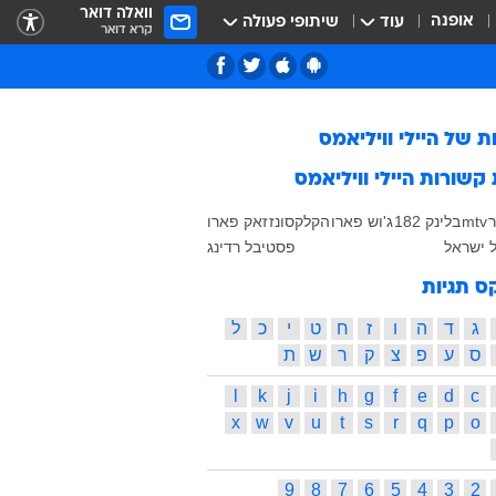
וואלה דואר
אופנה
עוד
שיתופי פעולה
קרא דואר
ות של
היילי וויליאמס
 קשורות
היילי וויליאמס
mtv
בלינק 182
ג'וש פארו
הקלקסונז
זאק פארו
 ישראל
פסטיבל רדינג
ס תגיות
ג
ד
ה
ו
ז
ח
ט
י
כ
ל
ס
ע
פ
צ
ק
ר
ש
ת
l
k
j
i
h
g
f
e
d
c
x
w
v
u
t
s
r
q
p
o
9
8
7
6
5
4
3
2