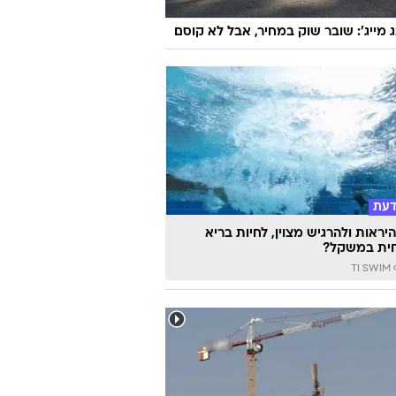
ג מייג': שובר שוק במחיר, אבל לא קוסם
דעת
יראות ולהרגיש מצוין, לחיות בריא
ית במשקל?
TI