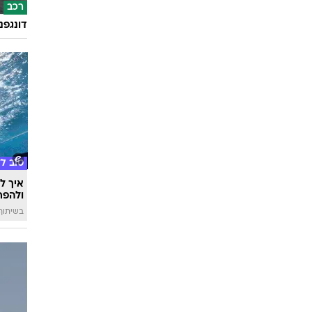
רכב
דונגפנ
טוב ל
איך לה
ולהפח
בשיתוף  SWIM