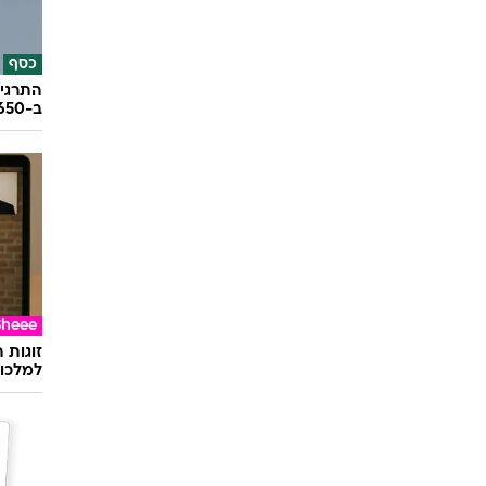
כסף
התרגיל
ב-650 אלף שקל
Sheee
זוגות 
למלכוד