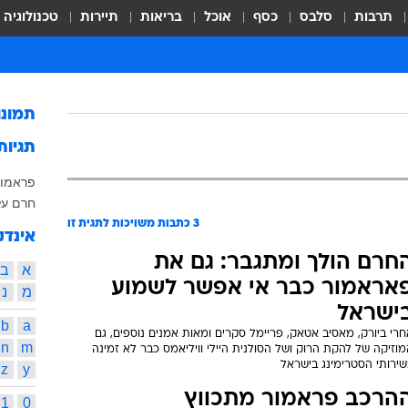
תרבות
סלבס
כסף
אוכל
בריאות
תיירות
טכנולוגיה
תמונ
תגיות
פראמור
חרם על
3
כתבות משויכות לתגית זו
אינדק
חרם הולך ומתגבר: גם את
א
ב
אראמור כבר אי אפשר לשמוע
מ
נ
ישראל
b
a
רי ביורק, מאסיב אטאק, פריימל סקרים ומאות אמנים נוספים, גם
n
m
וזיקה של להקת הרוק ושל הסולנית היילי וויליאמס כבר לא זמינה
שירותי הסטרימינג בישראל
z
y
הרכב פראמור מתכווץ
1
0