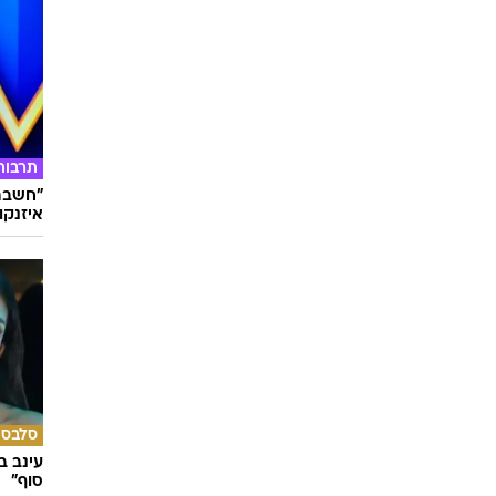
תרבות
"חשבתי
איזנקוט
סלבס
עינב ב
סוף"