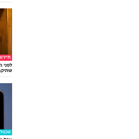
תיירות
לפני ה
שתיקח
טכנולו