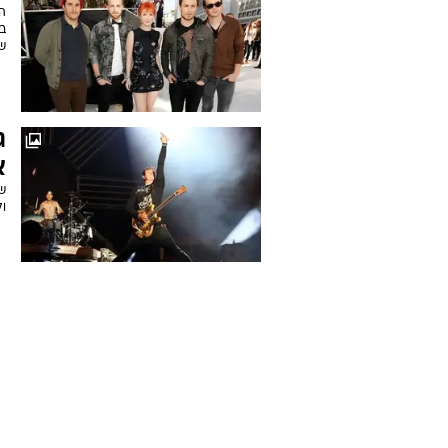
ה
בה
ש
א
של
ול