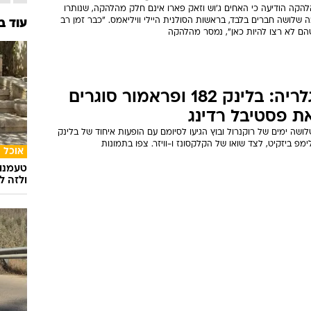
להקה הודיעה כי האחים ג'וש וזאק פארו אינם חלק מהלהקה, שנותרו
 שלושה חברים בלבד, בראשות הסולנית היילי וויליאמס. "כבר זמן רב
עוד ב
הם לא רצו להיות כאן", נמסר מהלהקה
גלריה: בלינק 182 ופראמור סוגרים
ת פסטיבל רדינג
ושה ימים של רוקנרול ובוץ הגיעו לסיומם עם הופעות איחוד של בלינק
ימפ ביזקיט, לצד שואו של הקלקסונז ו-וויזר. צפו בתמונות
אוכל
טעמנו
ולזה לא