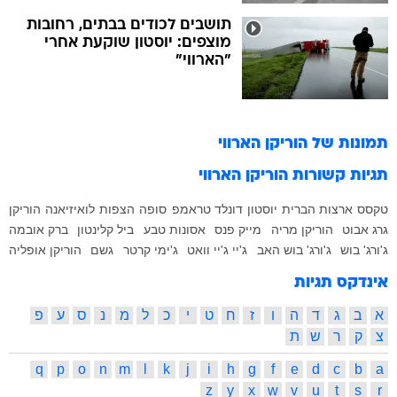
תושבים לכודים בבתים, רחובות
מוצפים: יוסטון שוקעת אחרי
"הארווי"
תמונות של
הוריקן הארווי
תגיות קשורות
הוריקן הארווי
טקסס
ארצות הברית
יוסטון
דונלד טראמפ
סופה
הצפות
לואיזיאנה
הוריקן
גרג אבוט
הוריקן מריה
מייק פנס
אסונות טבע
ביל קלינטון
ברק אובמה
ג'ורג' בוש
ג'ורג' בוש האב
ג'יי ג'יי וואט
ג'ימי קרטר
גשם
הוריקן אופליה
אינדקס תגיות
א
ב
ג
ד
ה
ו
ז
ח
ט
י
כ
ל
מ
נ
ס
ע
פ
צ
ק
ר
ש
ת
q
p
o
n
m
l
k
j
i
h
g
f
e
d
c
b
a
z
y
x
w
v
u
t
s
r