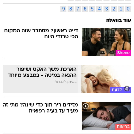
9
8
7
6
5
4
3
2
1
0
עוד בוואלה
דייט ראשון? מסתבר שזה המקום
הכי טרנדי היום
Sheee
הארכת משך האקט ושיפור
ההנאה במיטה - במבצע מיוחד
בשיתוף "גברא"
טוב לדעת
מזילים ריר תוך כדי שינה? מתי זה
מעיד על בעיה רפואית
בריאות