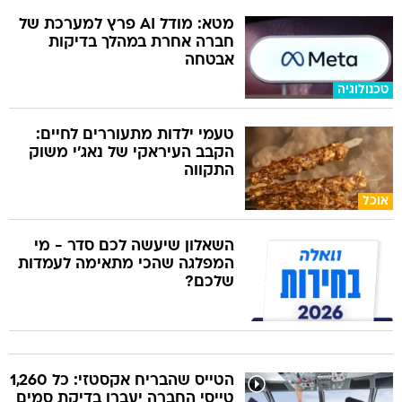
מטא: מודל AI פרץ למערכת של
חברה אחרת במהלך בדיקות
אבטחה
טכנולוגיה
טעמי ילדות מתעוררים לחיים:
הקבב העיראקי של נאג׳י משוק
התקווה
אוכל
השאלון שיעשה לכם סדר - מי
המפלגה שהכי מתאימה לעמדות
שלכם?
הטייס שהבריח אקסטזי: כל 1,260
טייסי החברה יעברו בדיקת סמים