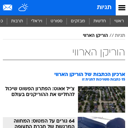
תגיות
ראשי
חדשות
מבזקים
ספורט
ויראלי
תרבות
כס
תגיות
הוריקן הארווי
הוריקן הארווי
ארכיון הכתבות של
הוריקן הארווי
15
כתבות משויכות לתגית זו
צ'יל אאוט: הפתרון הפשוט שיכול
להחליש את ההוריקנים בעולם
64 גורים על המטוס: המחווה
המרגשת של חברת התעופה