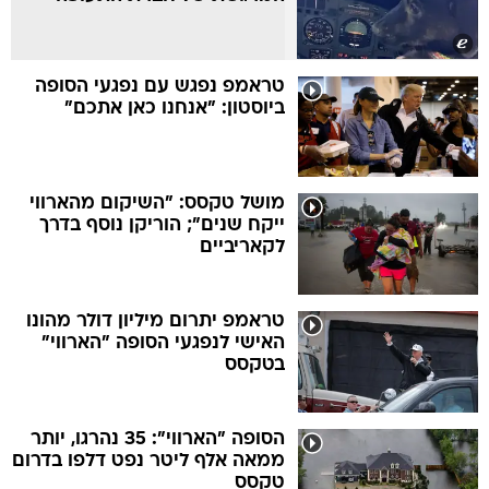
טראמפ נפגש עם נפגעי הסופה
ביוסטון: "אנחנו כאן אתכם"
מושל טקסס: "השיקום מהארווי
ייקח שנים"; הוריקן נוסף בדרך
לקאריביים
טראמפ יתרום מיליון דולר מהונו
האישי לנפגעי הסופה "הארווי"
בטקסס
הסופה "הארווי": 35 נהרגו, יותר
ממאה אלף ליטר נפט דלפו בדרום
טקסס