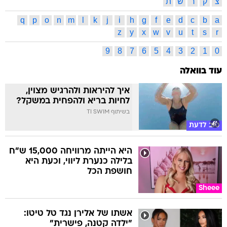
z
y
x
w
v
u
t
s
r
9
8
7
6
5
4
3
2
1
0
עוד בוואלה
איך להיראות ולהרגיש מצוין,
לחיות בריא ולהפחית במשקל?
בשיתוף TI SWIM
טוב לדעת
היא הייתה מרוויחה 15,000 ש"ח
בלילה כנערת ליווי, וכעת היא
חושפת הכל
Sheee
אשתו של אלירן נגד טל טיטו:
"ילדה קטנה, פישרית"
סלבס