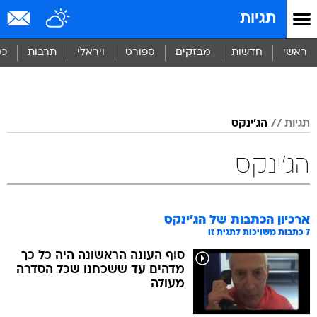
תגיות
ראשי
חדשות
מבזקים
ספורט
ויראלי
תרבות
כס
תגיות
הג'ינקס
הג'ינקס
ארכיון הכתבות של
הג'ינקס
7
כתבות משויכות לתגית זו
סוף העונה הראשונה היה כל כך
מדהים עד ששכחנו שכל הסדרה
מעולה
ארה"ב: מאסר עולם לרוברט
דרסט, המיליונר מהסדרה