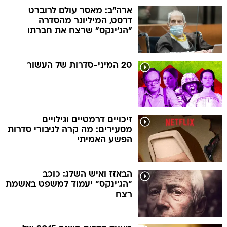
"הג'ינקס" שרצח את חברתו
20 המיני-סדרות של העשור
זיכויים דרמטיים וגילויים
מסעירים: מה קרה לגיבורי סדרות
הפשע האמיתי
הבאזז ואיש השלג: כוכב
"הג'ינקס" יעמוד למשפט באשמת
רצח
מצעד סדרות השנה 2015 של
וואלה! תרבות: עשר הגדולות