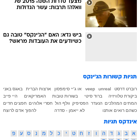
ביש גדא: האם "הג'ינקס" טובה גם
כשיודעים את העובדות מראש?
תגיות קשורות
הג'ינקס
רוברט דרסט
unreal
veep
או ג'יי סימפסון
ארצות הברית
באגס באני
ביקורת טלוויזיה
ברוד סיטי
בשורות טובות
האמריקאים
היי פייב
המתים המהלכים
הנעדר
הפסיפיק
וולף הול
חסרי אלוהים
חפצים חדים
כשהם רואים אותנו
לא ייאמן - סדרה
להפוך אדם לרוצח
אינדקס תגיות
א
ב
ג
ד
ה
ו
ז
ח
ט
י
כ
ל
מ
נ
ס
ע
פ
צ
ק
ר
ש
ת
q
p
o
n
m
l
k
j
i
h
g
f
e
d
c
b
a