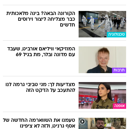
כבר מצליחה ליצור וירוסים
חדשים
טכנולוגיה
המוזיקאי וויליאם אורביט, שעבד
עם מדונה ובלר, מת בגיל 69
תרבות
מצדיעות לך: מגי טביבי גרמה לנו
להתעכב על הז'קט הזה
אופנה
טעמנו את השווארמה החדשה של
אסף גרניט, ולזה לא ציפינו
אוכל