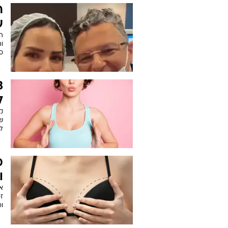
ר
ע
ה
ו
ס
ל
ק
שה
לה
מ
ו
אף
ז
ומ