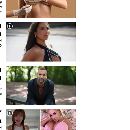
ע
אל
ה
ה
או
פ
ה
ה
ז
את
וה
"
ב
א