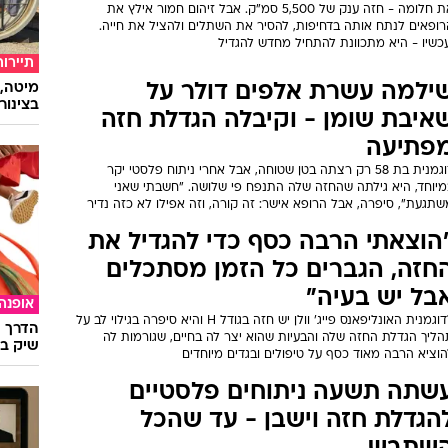
את חלומה - חזה ענק של 5,500 סמ"ק. אבל זיהום חמור אילץ את
רופאים לנתח אותה בדחיפות, להסיר את השתלים ולהציל את חייה.
עכשיו - היא מתכוונת להתחיל מחדש להגדיל
תיירות
ילמה עשרת אלפים דולר על
מיטה, 
בצינור
איבת שומן - וקיבלה הגדלת חזה
פתיעה
דוגמנית בת 58 רק רצתה בטן שטוחה, אבל אחרי ניתוח פלסטי יקר
מיוחד, היא גילתה שהחזה שלה התנפח פי שלושה. "חשבתי שאני
תגעת", סיפרה, אבל הרופא אישר: זה קורה, וזה אפילו לא כזה נדיר
הוצאתי הרבה כסף כדי להגדיל את
חזה, הגברים כל הזמן מסתכלים
בל יש בעיה"
אופנה
לדוגמנית האונליפאנס פייג' וולן יש חזה בגודל H והיא סיפרה בגילוי לב על
הדרך ה
הליך הגדלת החזה שלה והבעיות שהוא יצר לה בחיים, שגורמות לה
שיק בא
וציא הרבה מאוד כסף על טיפולים ובגדים מיוחדים
שתה תשעה ניתוחים פלסטיים
הגדלת חזה וישבן - עד שהכל