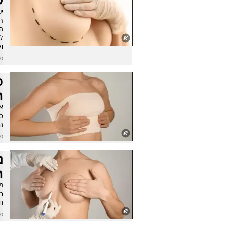
ש
י
ת
ה
ל
ול
מו
מ
ה
א
כ
ה
מו
נ
ה
נע
ח
מו