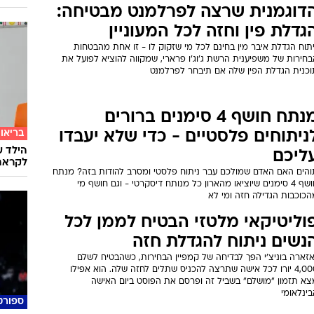
דוגמנית שרצה לפרלמנט מבטיחה:
גדלת פין וחזה לכל המעוניין
תוח הגדלת איבר מין בחינם לכל מי שזקוק לו - זו אחת מהבטחות
בחירות של משפיענית הרשת ג'וג'ו פרארי, שמקווה להוציא לפועל את
וכנית הגדלת הפין שלה אם תיבחר לפרלמנט
מנתח חושף 4 סימנים ברורים
בריאו
ניתוחים פלסטיים - כדי שלא יעבדו
הילד ע
ליכם
לקראת
והים האם האדם שמולכם עבר ניתוח פלסטי ומסרב להודות בזה? מנתח
חושף 4 סימנים שיוציאו מהארון כל מנותח דיסקרטי - וגם חושף מי
הכוכבות הגדילה חזה ומי לא
וליטיקאי מלטזי הבטיח לממן לכל
נשים ניתוח להגדלת חזה
אזארה בוניצ'י הפך לבדיחה של קמפיין הבחירות, כשהבטיח לשלם
4,000 יורו לכל אישה שתרצה להכניס שתלים לחזה שלה. הוא אפילו
צא תזמון "מושלם" בשביל זה ופרסם את הפוסט ביום האישה
ינלאומי
ספורט