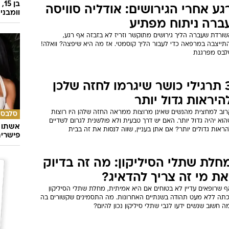
גע אחרי הגירושים: אודליה סוויסה
וומבני
ברה ניתוח מפתיע
שורדת שעברה הליך גירושים מתוקשר וזריז לא בזבזה אף רגע,
התייצבה במרפאה כדי לעבור הליך קוסמטי. אז מה היא שיפצה? וואלה!
לבס מפרגנת
3 תרגילי כושר שיגרמו לחזה שלכן
היראות גדול יותר
רוב למחצית מהנשים שאינן מרוצות ממראה החזה שלהן היו רוצות
סלבס
וא יהיה גדול יותר. האם יש דרך טבעית ולא פולשנית לגרום לשדיים
אשתו ש
ראות גדולים יותר? אם אתן בעניין, שווה לנסות את זה בבית
פישרית
חלת שתלי הסיליקון: מה זה בדיוק
את מי זה צריך להדאיג?
 שרופאים עדיין לא בטוחים אם היא אמיתית, מחלת שתלי הסיליקון
כתה ללא מעט תהודה בשנתיים האחרונות. מה התסמינים שקשורים בה
ה חשוב שנשים ידעו לגבי שתלי סיליקון נכון להיום?