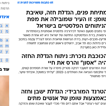
ניתוח 
61
כתבות משויכות לתגית זו
הרמת 
תיחת פנים, הגדלת חזה, שאיבת
אינדק
ומן: זו העיר שמובילה את מפת
ניתוחים הפלסטיים בישראל
א
ב
מ
נ
פי נתונים מטעם האיגוד לכירורגיה פלסטית ואסתטית בהסתדרות
רפואית, בירת הפלסטיקה החדשה של ישראל היא לא אחרת מאשר
דיעין-מכבים-רעות. בירת הגרושות ושיאנית הגיוס לצה"ל עקפה בסיבוב
a
b
ים גדולות כמו תל אביב, ירושלים וראשון לציון שנחשבה לחשודה
n
m
מיידית כאן במערכת
z
y
כוכבת נזכרת: ניתוח הגדלת החזה
1
0
יה "אסון" והרס את חיי
הגת המרוצים לשעבר דניקה פטריק סיפרה על שורת תסמינים קשים,
עוד ב
עד שלבסוף הוציאה את השתלים ב-2022: "עליתי במשקל, איבדתי שיער,
ייתי מותשת"
טרנד המורבידי: הגדלת ישבן וחזה
אמצעות שומן של אנשים מתים
צים "גוף רצחני" אבל אתם רזים מדי מכדי לעבור שאיבת שומן והזרקה