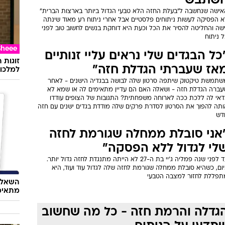
שתבש
אישה שנחשבה ל"בעלת החזה הלא טבעי הגדול ביותר בארצות הברית"
א הפסיקה לעשות ניתוחים פלסטיים אבל אחרי ניתוח רע מאוד שינתה
ישה והחליטה להסיר את הכל וכעת היא דוחקת בנשים לחשוב טוב לפני
 ניתוח
Sheee
כל הבגדים שלי נראים עליי זנותיים
זוגות 
אז שעברתי הגדלת חזה"
למלכוד
שתמשת טיקטוק שיתפה סרטון שלה לבושה בבגדיה הישנים - לאחר
עברה הגדלת חזה - ושאלה האם הם עדיין מתאימים לה או שמא לא
דאי לה ללכת ככה לארוחה משפחתית? התגובות של הצופים עודדו
ותה להפוך את הסרטון לסדרת פרקים שלה מודדת בגדים ישנים עם חזה
דש
אני סובלת ממחלה שגורמת לחזה
לי לגדול ללא הפסקה"
עד לפני שנה פמליה ג'יי בת ה-27 לא הייתה מתנגדת לחזה גדול יותר.
ום, כשהיא סובלת ממחלה שגורמת לחזה שלה לגדול עוד ועוד, היא
תפללת לחזור למצבה הטבעי
השאלון
מתאימ
גדלה והרמת חזה - כל מה שחשוב