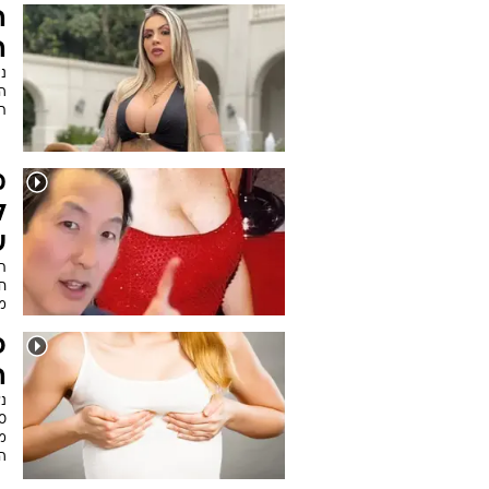
ה
ה
ני
ה
ת
ל
ע
ת
מ
פ
ה
נ
מ
הב