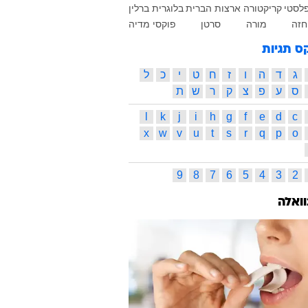
פלסטי
קריקטורה
ארצות הברית
בלוגרית
ברלין
חזה
מורה
סרטן
פוקסי מדיה
ס תגיות
ג
ד
ה
ו
ז
ח
ט
י
כ
ל
ס
ע
פ
צ
ק
ר
ש
ת
l
k
j
i
h
g
f
e
d
c
x
w
v
u
t
s
r
q
p
o
9
8
7
6
5
4
3
2
וואלה