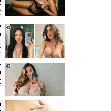
ה
ה
ל
ג
כל
"
מ
מ
ש
כ
א
ח
"
ש
כי
מ
ה