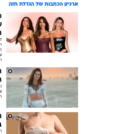
ארכיון הכתבות של
הגדלת חזה
מ
ש
ה
ל
ה
מו
ער
ה
ה
ה
נ
ה
ה
ב
רו