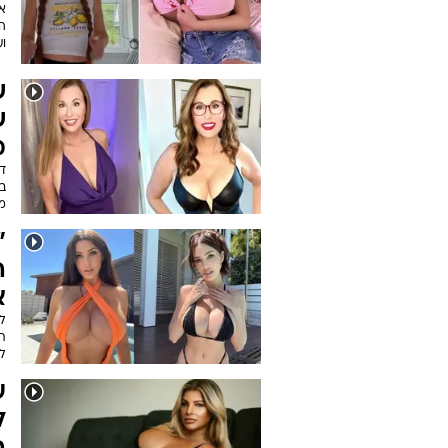
ה
ו
ש
ש
מ
ב
מש
"
ה
א
ת
לה
ע
ל