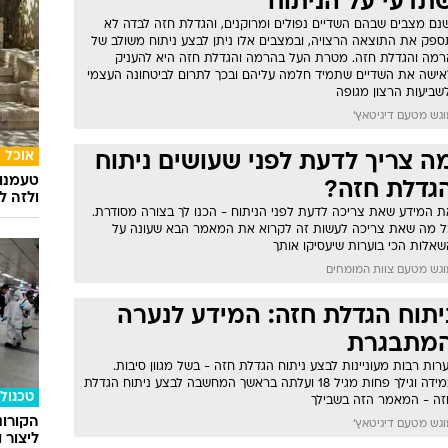
תדעי על הניתוח
שנם מצבים שבהם השדיים נפולים ומרוקנים, והגדלת חזה לבדה לא
ספק את התוצאה הרצויה, ובמצבים אלו ניתן לבצע ניתוח משולב של
רמה והגדלת חזה. מטרת העל בהרמה והגדלת חזה היא להעניק
אישה את השדיים שתמיד חלמה עליהם ובכך לתרום לביטחונה העצמי
שביעות הרצון מגופה
גש מטעם דיגיטאץ'
אוכל
ה צריך לדעת לפני שעושים ניתוח
טעמנו
גדלת חזה?
ולזה לא
ת המידע שאת צריכה לדעת לפני הניתוח - הכנו לך בצורה מסודרת.
ל מה שאת צריכה לעשות זה לקרוא את המאמר הבא שעונה על
שאלות הכי בוערות שיעסיקו אותך
גש מטעם צוות המומחים
יתוח הגדלת חזה: המידע לנערה
מתבגרת
רות רבות מעוניינות לבצע ניתוח הגדלת חזה - בשל מגוון סיבות.
במידה וגילך פחות מגיל 18 ועלתה בראשך המחשבה לבצע ניתוח הגדלת
טכנולו
זה - המאמר הזה בשבילך
הקורונ
גש מטעם דיגיטאץ'
ליצור 