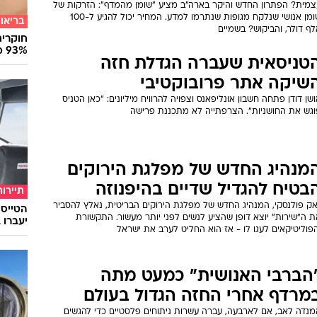
צמית? הפתרון החדש והיקר בארה"ב מציע "שומן מהמדף": הזרקות של
שומן אנושי שנלקח מגופות שנתרמו למדע. המחיר יכול להגיע ל-100
בריאו
ף דולר, והביקוש? בשמיים
חוקרים
93% מנגיפי הסרטן
טניסאית שעברה הגדלת חזה
שיקה אתר פרובוקטיבי
שן דודן פתחה חשבון אונליפאנס וצפויה להרוויח מיליונים: "כאן הטניס
וגש את החושניות". הצרפתייה לא מתכננת פרישה
מנהיג החדש של מפלגת הירוקים
בטיח להגדיל שדיים בהיפנוזה
תיירות
אק פולנסקי, המנהיג החדש של מפלגת הירוקים הבריטית, נאלץ להסביר
 ה"שירות" יוצא דופן שהציע לנשים לפני יותר מעשור. התקשורת
יעברו 
פוליטיקאים לעגו לו - אז הוא החליט לערב את ישראל
הברבי האנושית" כמעט מתה
מרדף אחרי החזה הגדול בעולם
מנדה לאב, אם לארבעה, עברה עשרות ניתוחים פלסטיים כדי להגשים