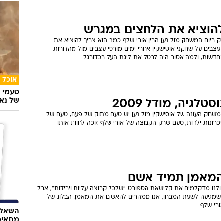
הוציא את הלחצים במגרש
 ביום המשחק מול נען הבין אורי שלף כמה הוא צריך להוציא את
צבים על שחקני אוסישקין אחרי ימים מורטי עצבים מול מהדורות
חדשות, ולמה אסור היה לבטל את ליגת העל בכדורגל
אוכל
טעמי י
של נאג
וסטלגיה, מודל 2009
משחק העונה של אוסישקין מול נען יש טעם מתוק של פעם, טעם של
כרונות ילדות, טעם שרק הקבוצה של אורי שלף זוכה לחוות אותו
מאמן תמיד אשם
ולנו מדקלמים את קלישאת הספורט "שלכל קבוצה עליות וירידות", אבל
שמגיעה לשעת המבחן, אנו ממהרים להאשים את המאמן. הבלוג של
ורי שלף
השאלון
מתאימ