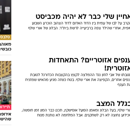
חיין שלי כבר לא יהיה מכביסט
קרב על לבו של עמית בין הדוד האדום לדוד הצהוב הוכרע השבוע
פית, אחרי שהילד צפה ברביעייה לרשת בית"ר. הבלוג של אורי שלף
סלבס
מאוהבי
כובשי
נפים אזוטריים? התאחדות
זוטרית!
גובתו של אבי לוזון נגד ההמלצה לקצץ בהקצבות הכדורגל לטובת
נפים אחרים, הקפיצה את אורי שלף. בטח כשזה מגיע מהאיש שמזניח
ת הענף
גלל המצב
תיירות
רי שלף, בעל הבלוג ומאמן הפועל אוסישקין, תכנן כבר המון זמן חופשה,
כידוע נחוצה לא רק לשחקנים. אבל המלחמה לא נותנת מנוח
שהישרא