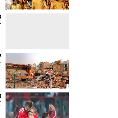
מ
מ
בכ
י
את
הפ
נ
או
מ