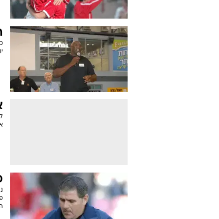
ה
כל
יו
א
ל
או
מ
ני
פ
ה