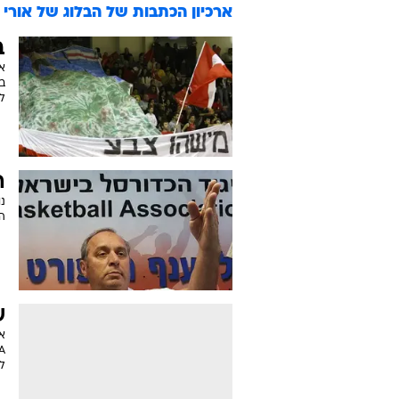
ארכיון הכתבות של
הבלוג של אורי
ב
א
ל
ה
נ
המ
ש
א
ל