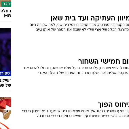
רכב
הוזלה 
MG
יוון העתיקה ועד בית שאן
ה הקשר בין ספרטה, מרד המכבים וימי בית שני, למה שקורה היום
דורגל. הבלוג של אורי שלף לא שוכח את הספר של איתן טייב
ום חמישי השחור
מול, לפני שנתיים, עלו הדחפורים על אולם אוסישקין והחלו להרוס את
רקט והסלים. אורי שלף נזכר ביום האחרון של האולם האגדי
ספורט
"שילוב
של שחקן
יחוס הפוך
רי שלף מסביר בבלוג איך נאחס שכמותו גייס להפועל ת"א ניצחון בדרבי
שום שנשאר בבית, ומפנטז על תוצאות דומות בדרבי הכדורסל