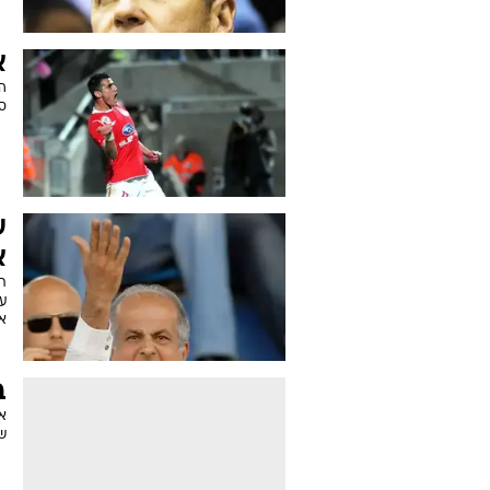
א
ה
סו
ע
א
ת
ע
א
ב
או
ש