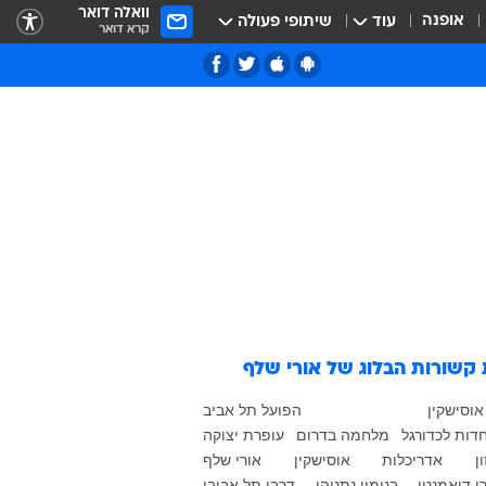
וואלה דואר
אופנה
עוד
שיתופי פעולה
קרא דואר
 קשורות
הבלוג של אורי שלף
אוסישקין
הפועל תל אביב
ות לכדורגל
מלחמה בדרום
עופרת יצוקה
ן
אדריכלות
אוסישקין
אורי שלף
ו דיאמנטי
בנימין נתניהו
דרבי תל אביבי