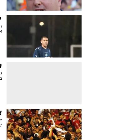
י
ה
או
ע
ב
ב
א
א
ל