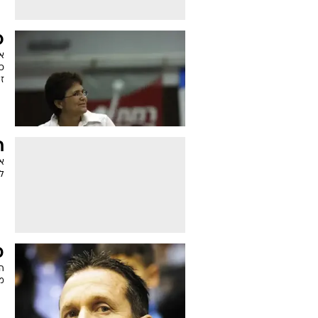
כ
א
כב
זנ
ת
אם
ל
כ
ה
מפ