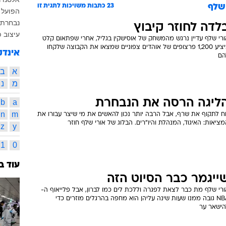
 שלף
23
כתבות משויכות לתגית זו
הפועל ג
נבחרת 
לדה לחוזר קיבוץ
עיצוב פ
ורי שלף עדיין נרגש מהמשחק של אוסישקין בגליל, אחרי שפתאום קלט
ביציע 1,200 פרצופים של אוהדים צפוניים שמצאו את הקבוצה שלקחו
אינדק
הם
א
ב
מ
נ
ליגה הרסה את הנבחרת
b
a
n
m
וח לתקוף את שרף, אבל הרבה יותר נכון להאשים את מי שיצר עבורו את
ציאות: האיגוד, המנהלת והיו"רים. הבלוג של אורי שלף חוזר
z
y
1
0
עוד ב
ייגמר כבר הסיוט הזה
ורי שלף מת כבר לצאת לפגרה וללכת לים כמו לברון, אבל פלייאוף ה-
NBA גובה ממנו שעות שינה עליהן הוא מחפה בהרגלים מוזרים כדי
הישאר ער