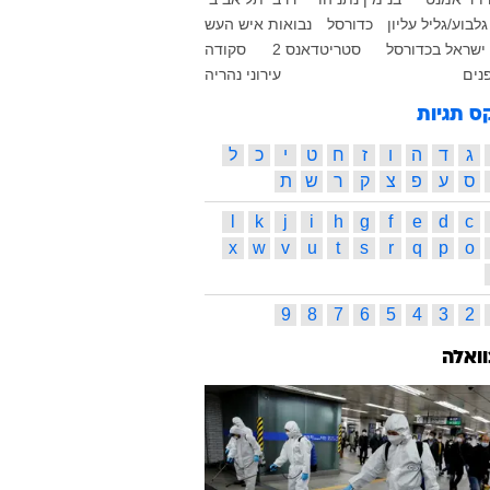
לבוע/גליל עליון
כדורסל
נבואות איש העש
ישראל בכדורסל
סטריטדאנס 2
סקודה
נים
עירוני נהריה
ס תגיות
ג
ד
ה
ו
ז
ח
ט
י
כ
ל
ס
ע
פ
צ
ק
ר
ש
ת
l
k
j
i
h
g
f
e
d
c
x
w
v
u
t
s
r
q
p
o
9
8
7
6
5
4
3
2
וואלה