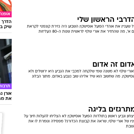
אופנה
דרבי הראשון שלי
הדרך ה
שיק בא
 שעניין את אוהדי הפועל אוסישקין השבוע היה גזירת קונפטי לקראת
ם א', מה שהחזיר את אורי שלף לראשית שנות ה-80 העליזות
דום זה אדום
אורי שלף לא משנה שמי שלקחה למכבי את הגביע היא ירושלים ולא
סישקין. מה שחשוב הוא שיד אליהו שוב נצבע באדום. מתוך הבלוג
תרבות
אורן נ
את מה 
תרגזים בליגה
צחון וגביע ראשון בתולדות הפועל אוסישקין לא הצליחו להעלות חיוך על
ניו של אורי שלף, שראה את קבוצת הכדורגל מפסידה וגומרת לו את
שבת