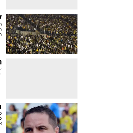
ל
רק
הע
ה
נ
ל
זי
ה
כ
כ
א