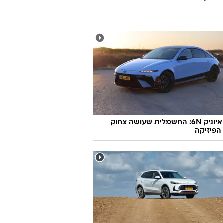
יונדאי איוניק 6N: החשמלית שעושה צחוק
הפיזיקה