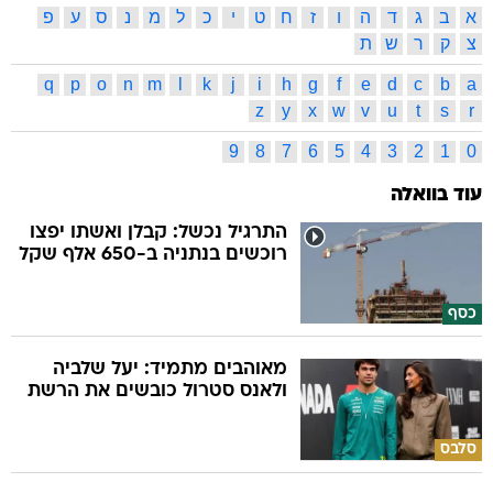
א
ב
ג
ד
ה
ו
ז
ח
ט
י
כ
ל
מ
נ
ס
ע
פ
צ
ק
ר
ש
ת
q
p
o
n
m
l
k
j
i
h
g
f
e
d
c
b
a
z
y
x
w
v
u
t
s
r
9
8
7
6
5
4
3
2
1
0
עוד בוואלה
התרגיל נכשל: קבלן ואשתו יפצו
רוכשים בנתניה ב-650 אלף שקל
כסף
מאוהבים מתמיד: יעל שלביה
ולאנס סטרול כובשים את הרשת
סלבס