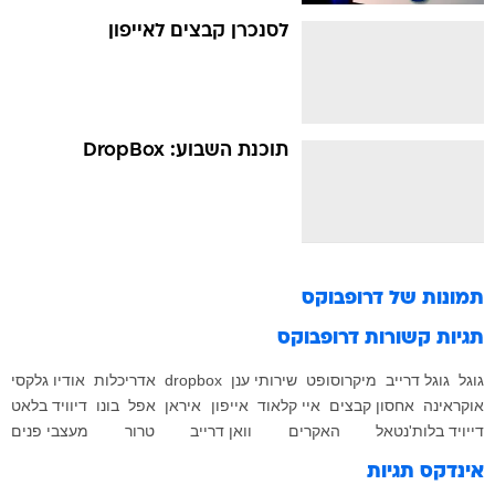
לסנכרן קבצים לאייפון
תוכנת השבוע: DropBox
תמונות של
דרופבוקס
תגיות קשורות
דרופבוקס
גוגל
גוגל דרייב
מיקרוסופט
שירותי ענן
dropbox
אדריכלות
אודיו גלקסי
אוקראינה
אחסון קבצים
איי קלאוד
אייפון
איראן
אפל
בונו
דיוויד בלאט
דייויד בלות'נטאל
האקרים
וואן דרייב
טרור
מעצבי פנים
אינדקס תגיות