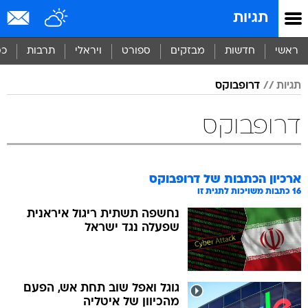
תגיות
ראשי
חדשות
מבזקים
ספורט
ויראלי
תרבות
כס
תגיות
דרופבוקס
דרופבוקס
ארכיון הכתבות של
דרופבוקס
16
כתבות משויכות לתגית זו
נחשפה תשתית ריגול איראנית
שפעלה נגד ישראל
גוגל ואפל שוב תחת אש, הפעם
מהכיוון של איטליה