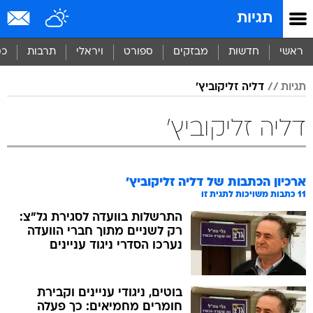
תגיות
ראשי
חדשות
מבזקים
ספורט
ויראלי
תרבות
כס
תגיות
דליה זליקוביץ'
דליה זליקוביץ'
ארכיון הכתבות של
דליה זליקוביץ'
11
כתבות משויכות לתגית זו
התרשלות בוועדה לסגירת גל"צ:
רק לשניים מתוך חברי הוועדה
נערכו הסדרי ניגוד עניינים
בוטים, ניגודי עניינים וקבירת
חומרים מחמיאים: כך פעלה