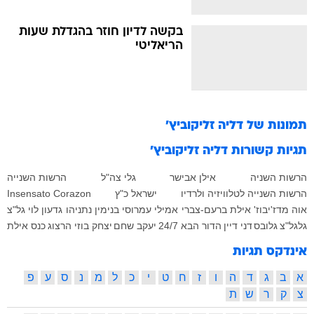
בקשה לדיון חוזר בהגדלת שעות
הריאליטי
תמונות של
דליה זליקוביץ'
תגיות קשורות
דליה זליקוביץ'
הרשות השניה
אילן אבישר
גלי צה"ל
הרשות השנייה
הרשות השנייה לטלוויזיה ולרדיו
ישראל כ"ץ
Insensato Corazon
אוה מדז'יבוז'
אילת ברעם-צברי
אמילי עמרוסי
בנימין נתניהו
גדעון לוי
גל"צ
גלגל"צ
גלובס
דני דיין
הדור הבא 24/7
יעקב שחם
יצחק בוזי הרצוג
כנס אילת
אינדקס תגיות
א
ב
ג
ד
ה
ו
ז
ח
ט
י
כ
ל
מ
נ
ס
ע
פ
צ
ק
ר
ש
ת