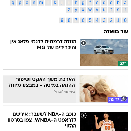
q
p
o
n
m
l
k
j
i
h
g
f
e
d
c
b
a
z
y
x
w
v
u
t
s
r
9
8
7
6
5
4
3
2
1
0
עוד בוואלה
הוזלה דרמטית לדגמי פלאג אין
והיברידים של MG
רכב
הארכת משך האקט ושיפור
ההנאה במיטה - במבצע מיוחד
בשיתוף "גברא"
טוב לדעת
כוכב ה-NBA לשעבר: אירשם
לדראפט ה-WNBA. צפו בסרטון
ההזוי