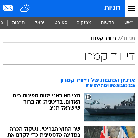
תגיות
ראשי
חדשות
מבזקים
ספורט
ויראלי
תרבות
כס
תגיות
דייוויד קמרון
דייוויד קמרון
ארכיון הכתבות של
דייוויד קמרון
226
כתבות משויכות לתגית זו
הצי האיראני ילווה ספינות בים
האדום, בריטניה: זה ברור
שישראל תגיב
שר החוץ הבריטי: נשקול הכרה
במדינה פלסטינית כדי לקדם את