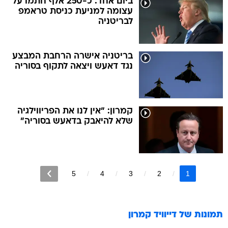
ביום אחד: כ-250 אלף חתמו על
עצומה למניעת כניסת טראמפ
לבריטניה
בריטניה אישרה הרחבת המבצע
נגד דאעש ויצאה לתקוף בסוריה
קמרון: "אין לנו את הפריווילגיה
שלא להיאבק בדאעש בסוריה"
5
4
3
2
1
תמונות של
דייוויד קמרון