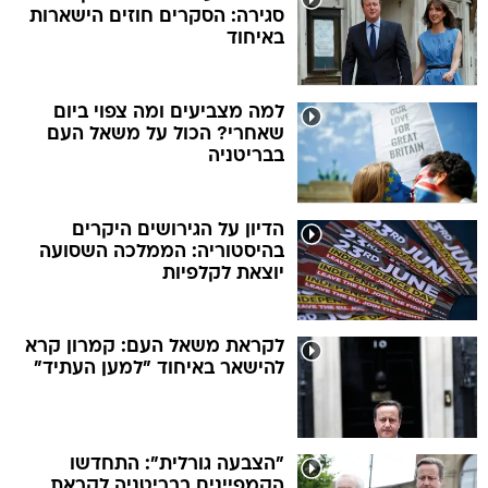
סגירה: הסקרים חוזים הישארות
באיחוד
למה מצביעים ומה צפוי ביום
שאחרי? הכול על משאל העם
בבריטניה
הדיון על הגירושים היקרים
בהיסטוריה: הממלכה השסועה
יוצאת לקלפיות
לקראת משאל העם: קמרון קרא
להישאר באיחוד "למען העתיד"
"הצבעה גורלית": התחדשו
הקמפיינים בבריטניה לקראת