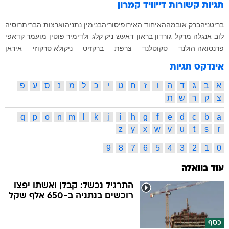
תגיות קשורות
דייוויד קמרון
בריטניה
ברק אובמה
האיחוד האירופי
סוריה
בנימין נתניהו
ארצות הברית
רוסיה
לוב
אנגלה מרקל
גורדון בראון
דאעש
ניק קלג
ולדימיר פוטין
מועמר קדאפי
פרנסואה הולנד
סקוטלנד
צרפת
ברקזיט
ניקולא סרקוזי
איראן
אינדקס תגיות
א
ב
ג
ד
ה
ו
ז
ח
ט
י
כ
ל
מ
נ
ס
ע
פ
צ
ק
ר
ש
ת
q
p
o
n
m
l
k
j
i
h
g
f
e
d
c
b
a
z
y
x
w
v
u
t
s
r
9
8
7
6
5
4
3
2
1
0
עוד בוואלה
התרגיל נכשל: קבלן ואשתו יפצו
רוכשים בנתניה ב-650 אלף שקל
כסף