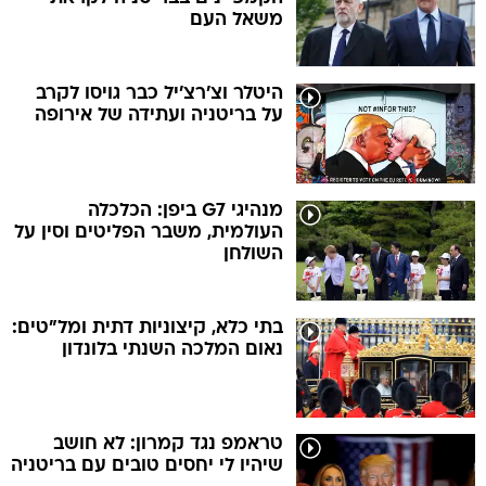
משאל העם
היטלר וצ'רצ'יל כבר גויסו לקרב
על בריטניה ועתידה של אירופה
מנהיגי G7 ביפן: הכלכלה
העולמית, משבר הפליטים וסין על
השולחן
בתי כלא, קיצוניות דתית ומל"טים:
נאום המלכה השנתי בלונדון
טראמפ נגד קמרון: לא חושב
שיהיו לי יחסים טובים עם בריטניה