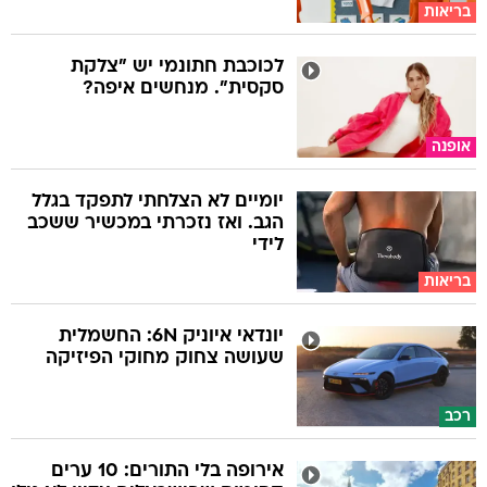
בריאות
לכוכבת חתונמי יש "צלקת
סקסית". מנחשים איפה?
אופנה
יומיים לא הצלחתי לתפקד בגלל
הגב. ואז נזכרתי במכשיר ששכב
לידי
בריאות
יונדאי איוניק 6N: החשמלית
שעושה צחוק מחוקי הפיזיקה
רכב
אירופה בלי התורים: 10 ערים