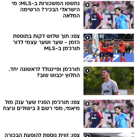
נחשפו המשכורות ב-MLS: מי
הישראלי הבכיר? הרשימה
המלאה
צפו: תוך שלוש דקות בתוספת
הזמן - שער ושער עצמי לדור
תורג'מן ב-MLS
תורג'מן ופיינגולד לראשונה יחד.
החלוץ יכבוש שוב?
צפו: תורג'מן הפגיז שער ענק מול
מיאמי, מסי רשם 3 בישולים וניצח
צפו: זווית נוספת להופעת הבכורה