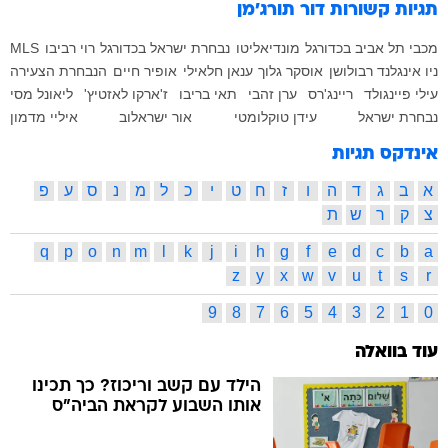
תגיות קשורות
דור תורג'מן
מכבי תל אביב בכדורגל
מונדיאליטו
נבחרת ישראל בכדורגל
רוי רביבו
MLS
ניו אינגלנד רבולושן
אוסקר גלוך
ענאן חלאילי
אופיר חיים
הנבחרת הצעירה
עילי פיינגולד
ריינג'רס
ערן זהבי
תאי בריבו
ז'ארקו לאזטיץ'
ליאונל מסי
נבחרת ישראל
עידן טוקלומטי
אור ישראלוב
איליי מדמון
אינדקס תגיות
א
ב
ג
ד
ה
ו
ז
ח
ט
י
כ
ל
מ
נ
ס
ע
פ
צ
ק
ר
ש
ת
q
p
o
n
m
l
k
j
i
h
g
f
e
d
c
b
a
z
y
x
w
v
u
t
s
r
9
8
7
6
5
4
3
2
1
0
עוד בוואלה
הילד עם קשב וריכוז? כך תכינו
אותו השבוע לקראת הביה"ס