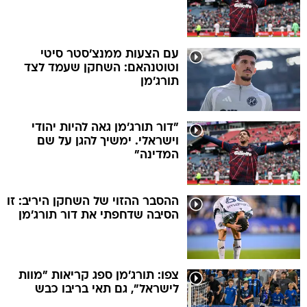
עם הצעות ממנצ'סטר סיטי
וטוטנהאם: השחקן שעמד לצד
תורג'מן
"דור תורג'מן גאה להיות יהודי
וישראלי. ימשיך להגן על שם
המדינה"
ההסבר ההזוי של השחקן היריב: זו
הסיבה שדחפתי את דור תורג'מן
צפו: תורג'מן ספג קריאות "מוות
לישראל", גם תאי בריבו כבש