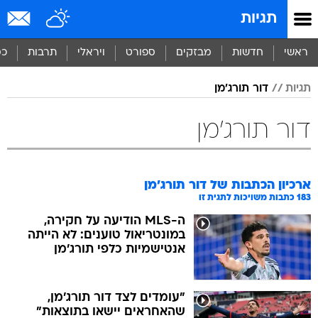
תגיות
ראשי
חדשות
מבזקים
ספורט
ויראלי
תרבות
כס
תגיות
דור תורג'מן
דור תורג'מן
ארכיון הכתבות של
דור תורג'מן
183
כתבות משויכות לתגית זו
ה-MLS הודיעה על חקירה,
במונטריאול טוענים: לא הייתה
אנטישמיות כלפי תורג'מן
"עומדים לצד דור תורג'מן,
שהאחראים יישאו בתוצאות"