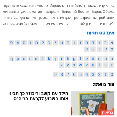
עירוני קרית שמונה
הפועל חדרה
Израиль
גודסוויי דוניו
מכבי פתח תקוה
мигранты
дипломатия
гастроли
Ближний Восток
Барак Обама
рейтинги
репатрианты
אוקראינה
אורי גוטמן
איזי שרצקי
בלה חדיד
ג'יג'י חדיד
ירון לונדון
לו הייתי פיראט
מכבי תל אביב בכדורגל
אינדקס תגיות
א
ב
ג
ד
ה
ו
ז
ח
ט
י
כ
ל
מ
נ
ס
ע
פ
צ
ק
ר
ש
ת
q
p
o
n
m
l
k
j
i
h
g
f
e
d
c
b
a
z
y
x
w
v
u
t
s
r
9
8
7
6
5
4
3
2
1
0
עוד בוואלה
הילד עם קשב וריכוז? כך תכינו
אותו השבוע לקראת הביה"ס
בריאות