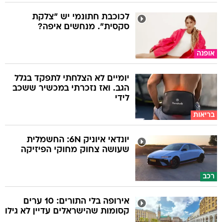
לכוכבת חתונמי יש "צלקת
סקסית". מנחשים איפה?
אופנה
יומיים לא הצלחתי לתפקד בגלל
הגב. ואז נזכרתי במכשיר ששכב
לידי
בריאות
יונדאי איוניק 6N: החשמלית
שעושה צחוק מחוקי הפיזיקה
רכב
אירופה בלי התורים: 10 ערים
קסומות שהישראלים עדיין לא גילו