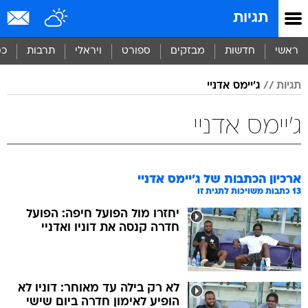
תגיות
ראשי
חדשות
מבזקים
ספורט
ויראלי
תרבות
כס
תגיות
ג'יימס אדניי
ג'יימס אדניי
ארכיון הכתבות של
ג'יימס אדניי
13
כתבות משויכות לתגית זו
יחזרו מול הפועל חיפה: הפועל
חדרה קנסה את דוניו ואדניי
לא רק בילה עד מאוחר: דוניו לא
הופיע לאימון חדרה ביום שישי