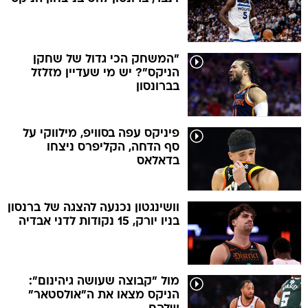
"המשחק הכי גדול של שחקן
הניקס"? יש מי שעדיין מזלזל
בברונסון
פיניקס עפה בסוויפ, מילווקי על
סף הדחה, הקליפרס ניצחו
בדאלאס
וושינגטון נכנעה להצגה של ברנסון
בניו יורק, 15 נקודות לדני אבדיה
מול "קבוצה שעושה גיהינום":
הניקס מצאו את ה"אולסטאר"