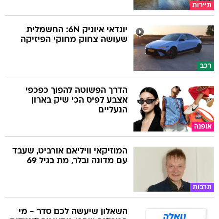
תיירות
יונדאי איוניק 6N: החשמלית
שעושה צחוק מחוקי הפיזיקה
רכב
הדרך הפשוטה להפוך כפכפי
אצבע לפיס הכי שיק בארון
הנעליים
אופנה
המוזיקאי וויליאם אורביט, שעבד
עם מדונה ובלר, מת בגיל 69
תרבות
השאלון שיעשה לכם סדר - מי