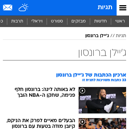
תגיות
ראשי
חדשות
מבזקים
ספורט
ויראלי
תרבות
כס
תגיות
ג'יילן ברונסון
ג'יילן ברונסון
ארכיון הכתבות של
ג'יילן ברונסון
33
כתבות משויכות לתגית זו
לא באותה ליגה: ברונסון חלף
פנימה, שחקן ה-NBA הובך
הבעלים מאיים לפרק את הניקס,
קיובן מודה בטעות עם ברונסון