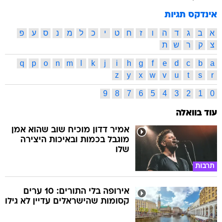
אינדקס תגיות
א
ב
ג
ד
ה
ו
ז
ח
ט
י
כ
ל
מ
נ
ס
ע
פ
צ
ק
ר
ש
ת
q
p
o
n
m
l
k
j
i
h
g
f
e
d
c
b
a
z
y
x
w
v
u
t
s
r
9
8
7
6
5
4
3
2
1
0
עוד בוואלה
אמיר דדון מוכיח שוב שהוא אמן
מוגבל בכמות ובאיכות היצירה
שלו
תרבות
אירופה בלי התורים: 10 ערים
קסומות שהישראלים עדיין לא גילו