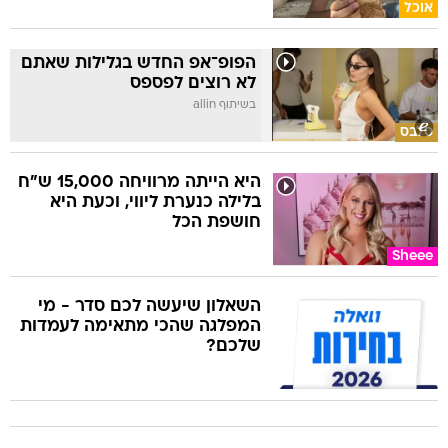
אוכל
הפופ־אפ החדש בגלילות שאתם
לא רוצים לפספס
בשיתוף allin
סלבס
היא הייתה מרוויחה 15,000 ש"ח
בלילה כנערת ליווי, וכעת היא
חושפת הכל
Sheee
השאלון שיעשה לכם סדר - מי
המפלגה שהכי מתאימה לעמדות
שלכם?