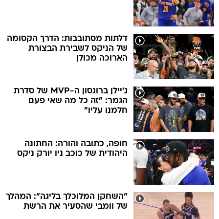
דלתות מסתובבות: הדרך הקסומה
של הניקס לשבירת הבצורת
הארוכה מכולן
ג'יילן ברונסון ה-MVP של סדרת
הגמר: "זה כל מה שאי פעם
חלמנו עליו"
חופה, כתובה והורה: החתונה
היהודית של כוכב ניו יורק ניקס
"השחקן המלוכלך בליגה": המהלך
של וומבי שהסעיר את הרשת