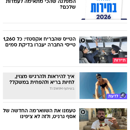
המפלגה שהכי מתאימה לעמדות
שלכם?
הטייס שהבריח אקסטזי: כל 1,260
טייסי החברה יעברו בדיקת סמים
תיירות
איך להיראות ולהרגיש מצוין,
לחיות בריא ולהפחית במשקל?
בשיתוף TI SWIM
טוב לדעת
טעמנו את השווארמה החדשה של
אסף גרניט, ולזה לא ציפינו