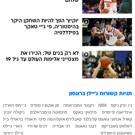
שלהם
יוקיץ' הפך להיות השחקן היקר
בהיסטוריה, פי ג'יי טאקר
בפילדלפיה
לא רק בנים של: הכירו את
מצטייני אליפות העולם עד גיל 19
תגיות קשורות
ג'יילן ברונסון
ניו יורק ניקס
NBA
ויקטור וומבניאמה
סן אנטוניו ספרס
ג'יימס הארדן
אינדיאנה פייסרס
מילווקי באקס
מינסוטה טימברוולבס
ניקולה יוקיץ'
קארל אנתוני טאונס
קליבלנד קאבלירס
אוקלהומה סיטי ת'אנדר
בראדלי ביל
דאלאס מאבריקס
דנבר נאגטס
דני אבדיה
דניס שרודר
הארי גיילס
וושינגטון וויזארדס
טיילר דורסי