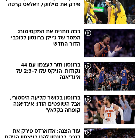
פירק את מילווקי, דאלאס קרסה
ככה נותנים את המקסימום:
המסר של ג'יילן ברונסון לכוכבי
הדור החדש
ברונסון חזר לעצמו עם 44
נקודות, הניקס עלו ל-2:3 על
אינדיאנה
ברונסון בכושר קליעה היסטורי,
אבל השופטים הודו: אינדיאנה
קופחה בקלאץ'
עוד הצגה: אדוארדס פירק את
דנבר, ברונסון להט בניצחון הניקס