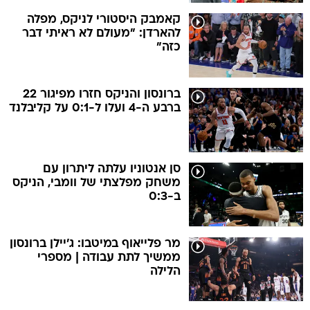
קאמבק היסטורי לניקס, מפלה
להארדן: "מעולם לא ראיתי דבר
כזה"
ברונסון והניקס חזרו מפיגור 22
ברבע ה-4 ועלו ל-0:1 על קליבלנד
סן אנטוניו עלתה ליתרון עם
משחק מפלצתי של וומבי, הניקס
ב-0:3
מר פלייאוף במיטבו: ג'יילן ברונסון
ממשיך לתת עבודה | מספרי
הלילה