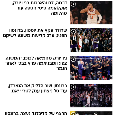
דרמה, דם והארכות בניו יורק,
אוקלהומה סיטי חטפה עוד
מהלומה
שרודר עקץ את יוסטון, ברונסון
הפגיז, ערב קליעות משוגע לשיקגו
ניו יורק מחמיאה לכוכבי המשנה,
צפו: וומבניאמה פרץ בבכי לאחר
הגמר
ברונסון שוב הדליק את הגארדן,
עוד סל ניצחון ענק לטריי יאנג
הרצף של קליבלנד נעצר, ברונסון