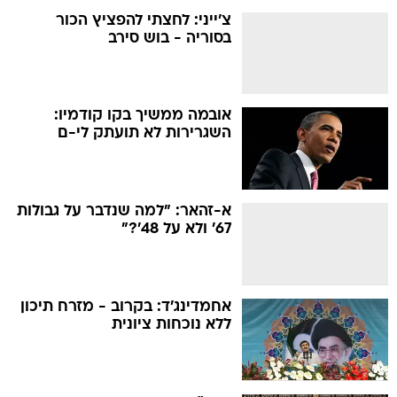
צ'ייני: לחצתי להפציץ הכור
בסוריה - בוש סירב
אובמה ממשיך בקו קודמיו:
השגרירות לא תועתק לי-ם
א-זהאר: "למה שנדבר על גבולות
67' ולא על 48'?"
אחמדינג'ד: בקרוב - מזרח תיכון
ללא נוכחות ציונית