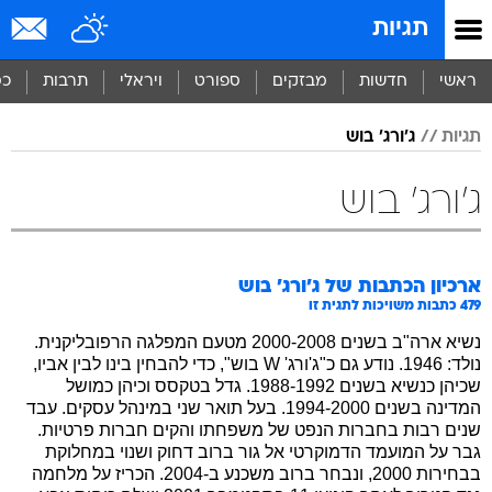
תגיות
ראשי
חדשות
מבזקים
ספורט
ויראלי
תרבות
כס
תגיות
ג'ורג' בוש
ג'ורג' בוש
ארכיון הכתבות של
ג'ורג' בוש
479
כתבות משויכות לתגית זו
נשיא ארה"ב בשנים 2000-2008 מטעם המפלגה הרפובליקנית.
נולד: 1946. נודע גם כ"ג'ורג' W בוש", כדי להבחין בינו לבין אביו,
שכיהן כנשיא בשנים 1988-1992. גדל בטקסס וכיהן כמושל
המדינה בשנים 1994-2000. בעל תואר שני במינהל עסקים. עבד
שנים רבות בחברות הנפט של משפחתו והקים חברות פרטיות.
גבר על המועמד הדמוקרטי אל גור ברוב דחוק ושנוי במחלוקת
בבחירות 2000, ונבחר ברוב משכנע ב-2004. הכריז על מלחמה