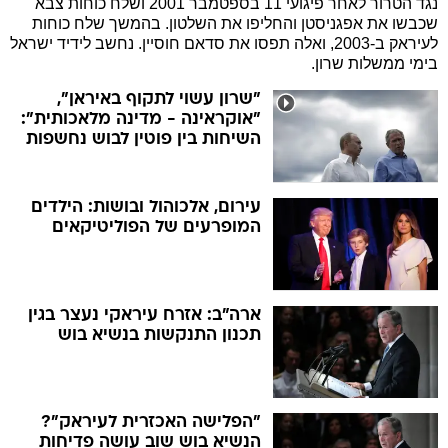
נגד הטרור לאחר פיגועי 11 בספטמבר 2001 ושלח כוחות צבא
שכבשו את אפגניסטן והחליפו את השלטון. בהמשך שלח כוחות
לעיראק ב-2003, ואלה תפסו את סדאם חוסיין. נחשב לידיד ישראל
בימי ממשלות שרון.
"שרון עשוי לתקוף באיראן",
"אוקראינה - מדינה מלאכותית":
השיחות בין פוטין לבוש נחשפות
עירום, אלכוהול ובושות: הילדים
המופרעים של הפוליטיקאים
ארה"ב: אזרח עיראקי נעצר בגין
תכנון התנקשות בנשיא בוש
"הפלישה האכזרית לעיראק"?
הנשיא בוש שוב עושה פדיחות