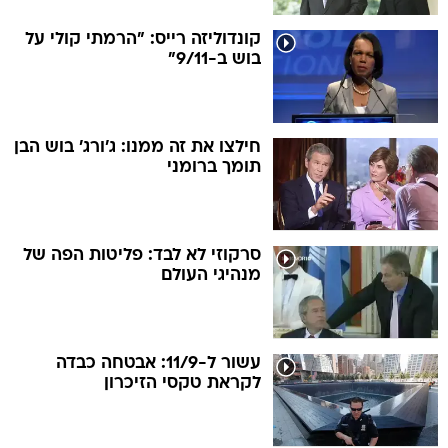
קונדוליזה רייס: "הרמתי קולי על
בוש ב-9/11"
חילצו את זה ממנו: ג'ורג' בוש הבן
תומך ברומני
סרקוזי לא לבד: פליטות הפה של
מנהיגי העולם
עשור ל-11/9: אבטחה כבדה
לקראת טקסי הזיכרון