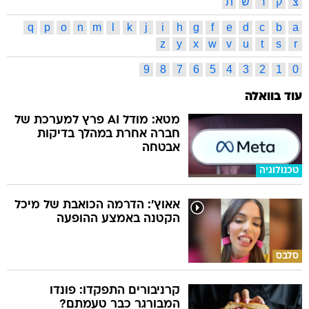
צ
ק
ר
ש
ת
q
p
o
n
m
l
k
j
i
h
g
f
e
d
c
b
a
z
y
x
w
v
u
t
s
r
9
8
7
6
5
4
3
2
1
0
עוד בוואלה
מטא: מודל AI פרץ למערכת של
חברה אחרת במהלך בדיקות
אבטחה
טכנולוגיה
אאוץ': הדרמה הכואבת של מיכל
הקטנה באמצע ההופעה
סלבס
קרניבורים התפקדו: פונדו
המבורגר כבר טעמתם?