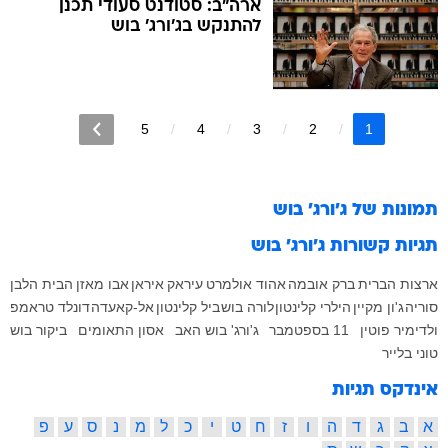
ארה"ב: סטודנט סעודי תכנן
להתנקש בג'ורג' בוש
5
4
3
2
1
תמונות של
ג'ורג' בוש
תגיות קשורות
ג'ורג' בוש
ארצות הברית
ברק אובמה
אהוד אולמרט
עיראק
איראן
אבו מאזן
הבית הלבן
סוריה
ג'ון מקיין
הילרי קלינטון
לורה בוש
ביל קלינטון
אל-קאעדה
דונלד טראמפ
ולדימיר פוטין
11 בספטמבר
ג'ורג' בוש האב
אסון התאומים
ביקור בוש
טוני בלייר
אינדקס תגיות
א
ב
ג
ד
ה
ו
ז
ח
ט
י
כ
ל
מ
נ
ס
ע
פ