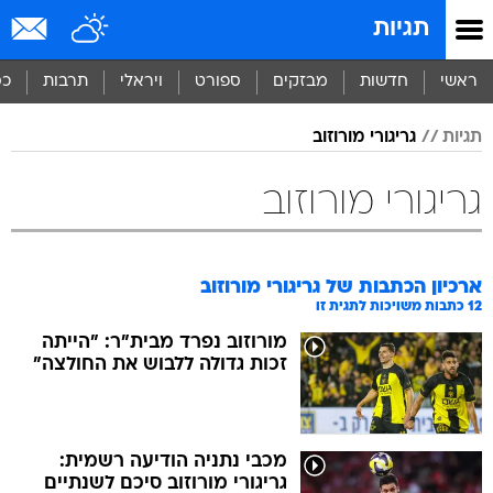
תגיות
ראשי
חדשות
מבזקים
ספורט
ויראלי
תרבות
כס
תגיות
גריגורי מורוזוב
גריגורי מורוזוב
ארכיון הכתבות של
גריגורי מורוזוב
12
כתבות משויכות לתגית זו
מורוזוב נפרד מבית"ר: "הייתה
זכות גדולה ללבוש את החולצה"
מכבי נתניה הודיעה רשמית:
גריגורי מורוזוב סיכם לשנתיים