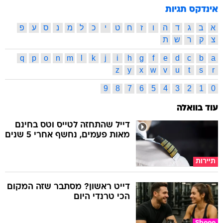
אינדקס תגיות
א
ב
ג
ד
ה
ו
ז
ח
ט
י
כ
ל
מ
נ
ס
ע
פ
צ
ק
ר
ש
ת
q
p
o
n
m
l
k
j
i
h
g
f
e
d
c
b
a
z
y
x
w
v
u
t
s
r
9
8
7
6
5
4
3
2
1
0
עוד בוואלה
דייל שהתחזה לטייס וטס בחינם
מאות פעמים, נחשף אחרי 5 שנים
תיירות
דייט ראשון? מסתבר שזה המקום
הכי טרנדי היום