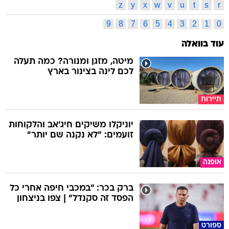
z
y
x
w
v
u
t
s
r
9
8
7
6
5
4
3
2
1
0
עוד בוואלה
מיטה, מזגן ומנורה? כמה תעלה
לכם לינה בצינור בארץ
תיירות
יוניקלו משיקים חיג'אב והלקוחות
זועמים: "לא נקנה שם יותר"
אופנה
ברק בכר: "במכבי חיפה אחרי כל
הפסד זה סקנדל" | צפו בניצחון
ספורט