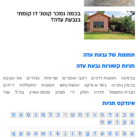
בכמה נמכר קוטג' דו קומתי
בגבעת עדה?
תמונות של
גבעת עדה
תגיות קשורות
גבעת עדה
בנימינה
תאונות דרכים
רוכבי אופניים
שריפות
נעדרים
אור עקיבא
בנימין נתניהו
ג'סר א-זרקא
הכשת נחש
הפגנות
התעללות
זייתים
חברת החשמל
חדרה
חולון
ירי
מסיק
פנחס זוארץ
צה"ל
שוד
אינדקס תגיות
א
ב
ג
ד
ה
ו
ז
ח
ט
י
כ
ל
מ
נ
ס
ע
פ
צ
ק
ר
ש
ת
q
p
o
n
m
l
k
j
i
h
g
f
e
d
c
b
a