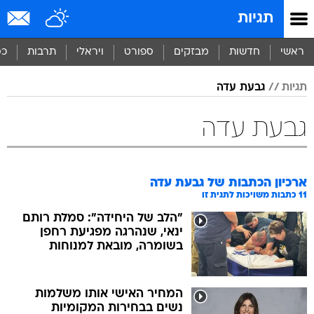
תגיות
ראשי
חדשות
מבזקים
ספורט
ויראלי
תרבות
כס
תגיות
גבעת עדה
גבעת עדה
ארכיון הכתבות של
גבעת עדה
11
כתבות משויכות לתגית זו
"הלב של היחידה": סמלת רותם
ינאי, שנהרגה מפגיעת רחפן
בשומרה, מובאת למנוחות
המחיר האישי אותו משלמות
נשים בבחירות המקומיות