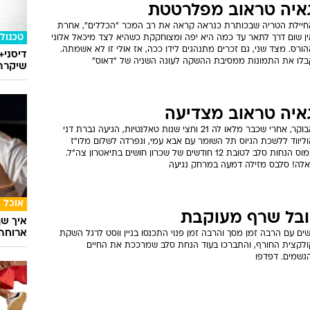
איה טראוב מפלרטטת
חיילת הטריה שבכותרת כנראה קראה את רב המכר "הכללים", אחרת
טכנולו
ין שום דרך לתאר עד כמה היא יפה ומצוחקקת כשהיא לצד מיכאל אלוני
ורס. מצד שני, גם זכרים מתנהגים לידו ככה, אז אולי זו לא אשמתה.
דיסני+
בלו את התמונות ממסיבת ההשקה לעונה השניה של "דאוס"
שיקרה 
איה טראוב מצדיעה
הבוקר, אחרי שכבר מלאו לה 21 וחצי שנות טאלנטיות, הגיעה גברת דני
ליווד ללשכת הגיוס תל השומר עם אבא עמי, ונפרדה לשלום מלו"ז
עמוס הנחות סלב לטובת 12 חודשים של שכרון חושים בתיאטרון צה"ל.
ואלה! סלבס מזילה דמעה במרחק נגיעה
אוכל
ובל שרף מעוקבת
איך שף
ארוחה 
ים עם הרבה זמן מסך והרבה זמן פנוי התכנסו בניין ווסט לרגל השקת
ולקצית החורף, והתברכו בעוד הנחת סלב שמרככת את החיים
הגשמים. דפדפו