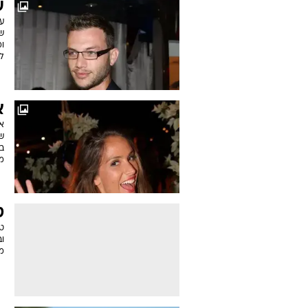
ע
ע
ש
ומ
ל
א
אי
שח
ב
מ
ט
וב
מ