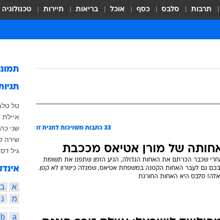
תרבות
סלבס
כסף
אוכל
בריאות
תיירות
טכנולוגיה
תמונ
תגיות
טל טלמ
איילת ז
שני כהן
33
כתבות משויכות לתגית זו
שירה קצ
חותה של מורן אטיאס מככבת
גיל דסי
חרי שכבר הכרתם את האחות הגדולה, הגיע הזמן שתפנו את תשומת
אינדק
בכם גם לעבר האחות הקטנה במשפחת אטיאס, שמגלה כישרון לא קטן.
ואלה! סלבס היא האחות החורגת
א
ב
מ
נ
b
a