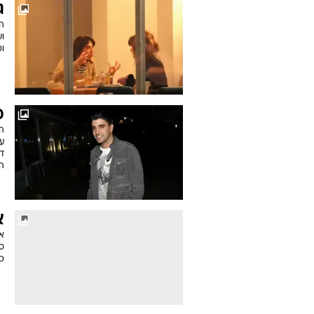
ג
ה
ו
ו
מ
ה
עם
ד
ה
א
ס
כו