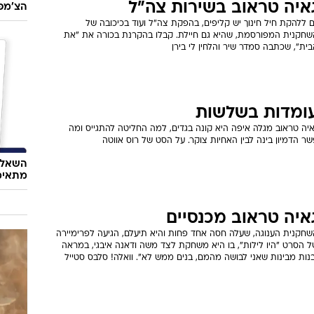
איה טראוב בשירות צה"ל
הצ'מפי
 ללהקת חיל חינוך יש קליפים, בהפקת צה"ל ועוד בכיכובה של
שחקנית המפורסמת, שהיא גם חיילת. קבלו בהקרנת בכורה את "את
ית", שכתבה סמדר שיר והלחין לי בירן
ומדות בשלשות
איה טראוב מגלה איפה היא קונה בגדים, למה החליטה להתגייס ומה
ר הדמיון בינה לבין האחיות צוקר. על הסט של רוס אווטה
השאלון
מתאימ
איה טראוב מכנסיים
שחקנית הענוגה, שעלה חסה אחד פחות והיא תיעלם, הגיעה לפרימיירה
ל הסרט "היו לילות", בו היא משחקת לצד משה ודאנה איבגי, במראה
נות מבינות שאני לבושה מהמם, בנים ממש לא". וואלה! סלבס סטייל