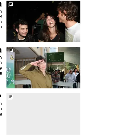
ג
ה
א
הה
ק
ג
הו
ו
י
נש
ק
ו