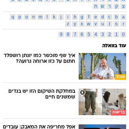
צ
ק
ר
ש
ת
q
p
o
n
m
l
k
j
i
h
g
f
e
d
c
b
a
z
y
x
w
v
u
t
s
r
9
8
7
6
5
4
3
2
1
0
עוד בוואלה
איך שף מוכשר כמו יונתן רושפלד
חתום על כזו ארוחה גרועה?
אוכל
במחלקת השיקום הזו יש בגדים
שמשנים חיים
בריאות
אפל מחריפה את המאבק: עובדים