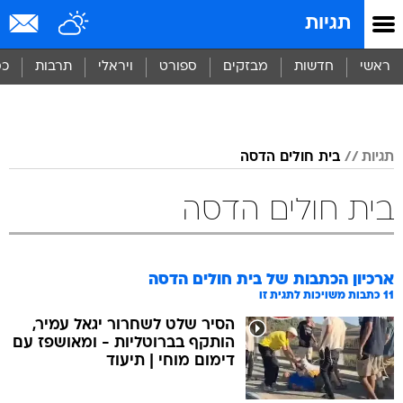
תגיות
ראשי
חדשות
מבזקים
ספורט
ויראלי
תרבות
כס
תגיות
בית חולים הדסה
בית חולים הדסה
ארכיון הכתבות של
בית חולים הדסה
11
כתבות משויכות לתגית זו
הסיר שלט לשחרור יגאל עמיר,
הותקף בברוטליות - ומאושפז עם
דימום מוחי | תיעוד