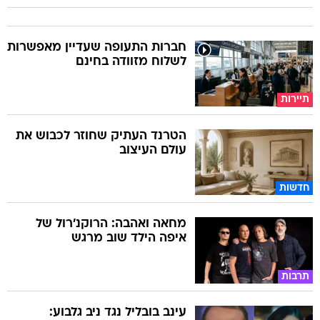
חברות התעופה שעדיין מאפשרות
לשלוח מזוודה בחינם
תיירות
הטרנד העתיק שחוזר לכבוש את
עולם העיצוב
חדשות
מחאה ואהבה: הרוקנ'רול של
איפה הילד שוב מרגש
תרבות
עינב בובליל נגד ניב גלבוע: