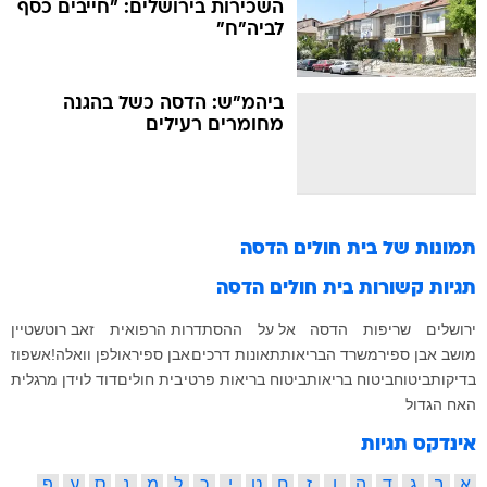
השכירות בירושלים: "חייבים כסף
לביה"ח"
ביהמ"ש: הדסה כשל בהגנה
מחומרים רעילים
תמונות של
בית חולים הדסה
תגיות קשורות
בית חולים הדסה
ירושלים
שריפות
הדסה
אל על
ההסתדרות הרפואית
זאב רוטשטיין
מושב אבן ספיר
משרד הבריאות
תאונות דרכים
אבן ספיר
אולפן וואלה!
אשפוז
בדיקות
ביטוח
ביטוח בריאות
ביטוח בריאות פרטי
בית חולים
דוד לוי
דן מרגלית
האח הגדול
אינדקס תגיות
א
ב
ג
ד
ה
ו
ז
ח
ט
י
כ
ל
מ
נ
ס
ע
פ