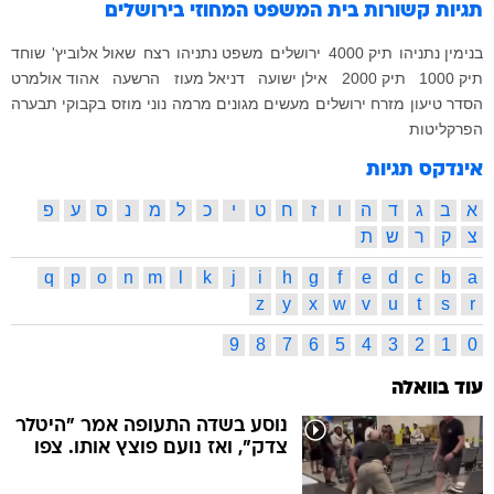
תגיות קשורות
בית המשפט המחוזי בירושלים
בנימין נתניהו
תיק 4000
ירושלים
משפט נתניהו
רצח
שאול אלוביץ'
שוחד
תיק 1000
תיק 2000
אילן ישועה
דניאל מעוז
הרשעה
אהוד אולמרט
הסדר טיעון
מזרח ירושלים
מעשים מגונים
מרמה
נוני מוזס
בקבוקי תבערה
הפרקליטות
אינדקס תגיות
א
ב
ג
ד
ה
ו
ז
ח
ט
י
כ
ל
מ
נ
ס
ע
פ
צ
ק
ר
ש
ת
q
p
o
n
m
l
k
j
i
h
g
f
e
d
c
b
a
z
y
x
w
v
u
t
s
r
9
8
7
6
5
4
3
2
1
0
עוד בוואלה
נוסע בשדה התעופה אמר "היטלר
צדק", ואז נועם פוצץ אותו. צפו