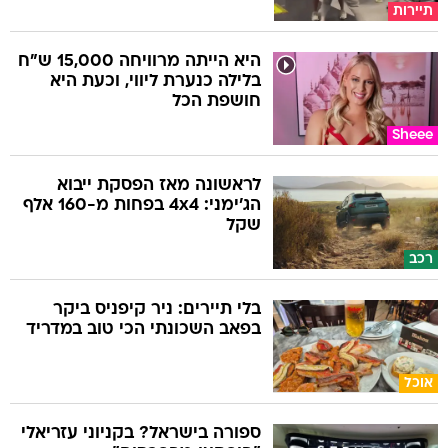
תיירות
היא הייתה מרוויחה 15,000 ש"ח
בלילה כנערת ליווי, וכעת היא
חושפת הכל
Sheee
לראשונה מאז הפסקת ייבוא
הג'ימני: 4x4 בפחות מ-160 אלף
שקל
רכב
בלי תיירים: ניר קיפניס ביקר
בפאב השכונתי הכי טוב במדריד
אוכל
ספורה בישראל? בקניוני עזריאלי