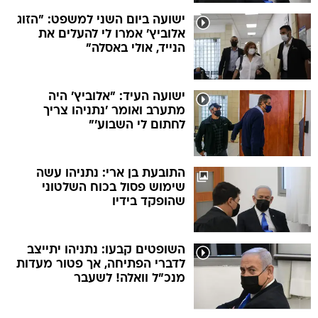
ישועה ביום השני למשפט: "הזוג
אלוביץ' אמרו לי להעלים את
הנייד, אולי באסלה"
ישועה העיד: "אלוביץ' היה
מתערב ואומר 'נתניהו צריך
לחתום לי השבוע'"
התובעת בן ארי: נתניהו עשה
שימוש פסול בכוח השלטוני
שהופקד בידיו
השופטים קבעו: נתניהו יתייצב
לדברי הפתיחה, אך פטור מעדות
מנכ"ל וואלה! לשעבר