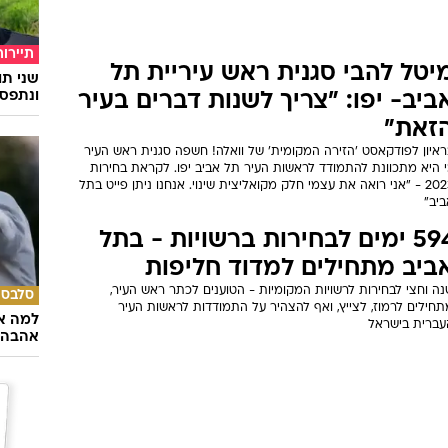
המקומיות - 71% מהבת-ימים
תרבות
רוצים מראש העיר צביקה ברוט
לאחר ד
אם צביקה ברוט בדרך לקדנציה שניה בראשות העיר בת-ים? סקר מכון
מרגיעה
מית שנערך בבת-ים קובע כי רוב מוחלט של תושבי העיר מרוצים
פקודו של ברוט, והם מעוניינים לראות אותו ממשיך בתפקידו
מי פאר - שנה וחצי לבחירות
רשויות המקומיות
דקאסט 'הזירה המקומית' של וואלה! - ממי פאר, יו"ר ומייסד משותף
 פאר לוין תקשורת. כל הסודות על הקמפיינים לרשויות המקומיות
תיירות
יטל להבי סגנית ראש עיריית תל
שני תו
ונתפסו
ביב- יפו: "צריך לשנות דברים בעיר
זאת"
ראיון לפודקאסט 'הזירה המקומית' של וואלה! חשפה סגנית ראש העיר
י היא מתכוונת להתמודד לראשות העיר תל אביב יפו. לקראת בחירות
2023 - "אני רואה את עצמי חלק מקואליצית שינוי. אנחנו ניתן פייט בתל
ביב"