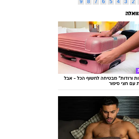
ס תגיות
ג
ד
ה
ו
ז
ח
ט
י
כ
ל
ס
ע
פ
צ
ק
ר
ש
ת
l
k
j
i
h
g
f
e
d
c
x
w
v
u
t
s
r
q
p
o
9
8
7
6
5
4
3
2
וואלה