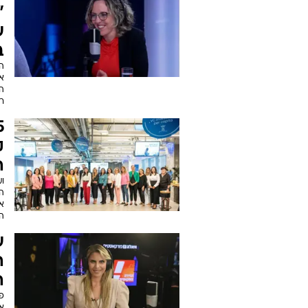
ארכיון הכתבות של
בחירות 2023
ק
ש
במ
ה
ר
ע
ב
ה
ה
ר
ק