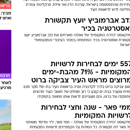
קרובות
"מזווד
דת השרים לענייני חקיקה הודיעה כי תתמוך בהצעת חוק הרשויות
נשארת 
מקומיות בנושא הגברת עידוד התמודדות נשים לראשות רשות מקומית
ו מועצה אזורית שתעלה להצבעה טרומית במליאת הכנסת ברביעי
קרוב
ו"ד שני אילוז המועמדת לראשות
עיר טבריה - "רון קובי תוריד את
ידיים מאחינו החרדים"
ודקאסט 'הזירה המקומית' של וואלה! - העיר טבריה כמרקחה פוליטית,
חרי הדחתו של ראש העיר, מינה משרד הפנים ועדה קרואה. הצצה לעיר
תיירות שהתפספסה בישראל. עורכת הדין שני אילוז, פרקליטת צמרת
בריאו
חליטה לרוץ לראשות העיר
מביך: 
ואיש ל
דב אברמוביץ יועץ תקשורת
אסטרטגיה בכיר
דקאסט 'הזירה המקומית' של וואלה! מארחים את נדב אברמוביץ, יועץ
קשורת ואסטרטגיה בכיר המתמחה במגזר הציבורי והמונצפאלי
ישראל
557 ימים לבחירות לרשויות