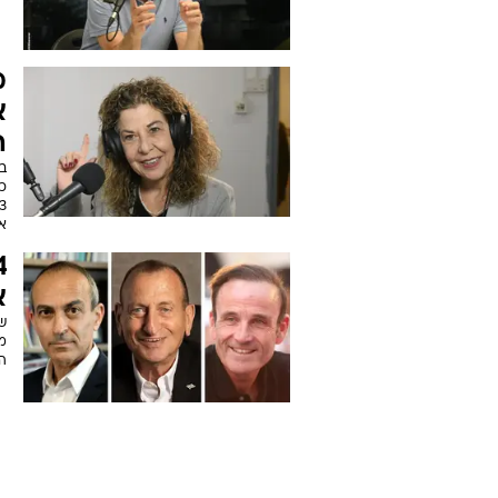
מ
ה
ס
מת
מ
ל
פו
של
מ
א
ה
ב
כ
א