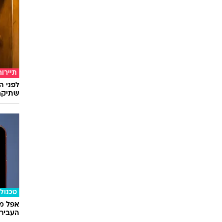
סלבס
כדורגל
להתפרנ
תיירות
לפני ה
שתיקח