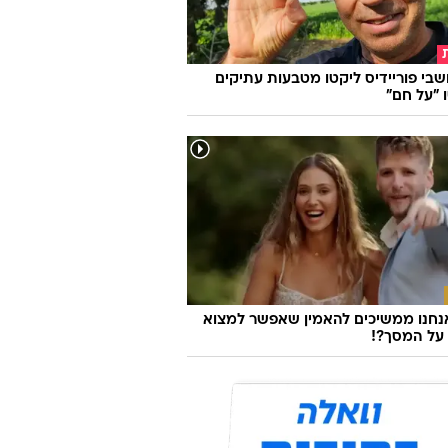
אגת המעריצים ממצבה, מרגלית צנעני
: "הכל בסדר"
שבי פוריידיס ליקטו מטבעות עתיקים
 "על חם"