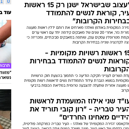
9
כתבות משויכות לתגית זו
אינדק
בחירות לרשויות המקומיות 2023:
א
ב
נס של מאות אלפי שקלים לחברה
מ
נ
שלחה הודעות בחירות
b
a
הרשות להגנת הפרטיות הטילה קנס של 320,000 ש"ח על חברה שסחרה
אגרי מידע שלא כדין ומכרה מידע אישי על מיליוני אזרחים. פוליטקאים
n
m
מחזיקים במידע שהגיעה מהחברה עשויים להיחשב כשותפי עבירה
z
y
אשת מועצת גזר באולפן וואלה:
1
0
"עצוב שבישראל ישנן רק 15 ראשות
יר, קוראת לנשים להתמודד
עוד ב
בחירות הקרובות"
זירה המקומית באולפן וואלה! מארחים את רותם ידלין ראשת מועצה
אזורית גזר, אחרי 20 שנים של מאבקים קידמה יחד עם ראשי ערים
קמת מטרופלין עסקים ענק, שותפה במאבקים סביבתיים, ומכריזה כי
צה לקדנציה שנייה בבחירות הקרובות
15 ראשות רשויות מקומיות -
וראות לנשים להתמודד בבחירות
תרבות