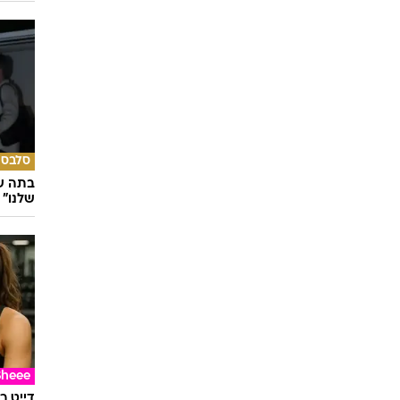
טכנולו
אפל מח
העבירו מ
סלבס
בתה של
שלנו"