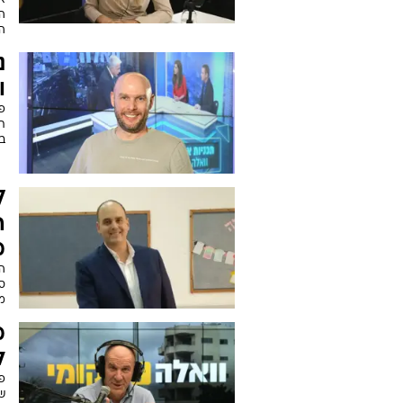
ה
וע
ה
א
ה
ע
ה
ה
פ
א
ה
ה
נ
ו
פו
ת
ב