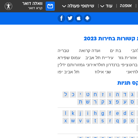
וואלה דואר
אופנה
עוד
שיתופי פעולה
קרא דואר
 קשורות
בחירות 2023
הבי
בת ים
ועדה קרואה
טבריה
אזורית גזר
עיריית תל אביב
עמוס שפירא
ברוט
ציפי ברנד
רון חולדאי
רוני גמזו
רותם ידלין
חיאני
שני אילוז
תל אביב יפו