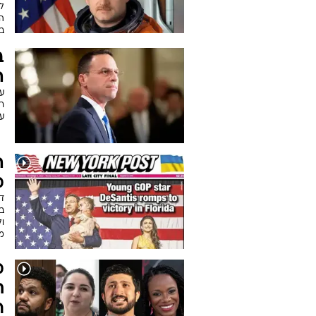
ל
ב
ב
ה
עם
ה
מ
דס
ול
מ
ח
ר