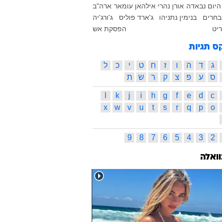
היום
נבאדה
אורן נהרי
אילהאן עומאר
ארה"ב
בחרים
בנימין נתניהו
ג'ארד פוליס
ג'ורג'יה
ריט
הפסקת אש
ס תגיות
ג
ד
ה
ו
ז
ח
ט
י
כ
ל
ס
ע
פ
צ
ק
ר
ש
ת
l
k
j
i
h
g
f
e
d
c
x
w
v
u
t
s
r
q
p
o
9
8
7
6
5
4
3
2
וואלה