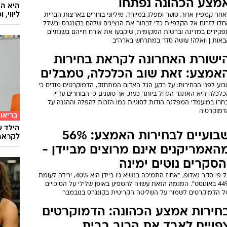
מצע הכהונה נפתחו
ליווי,
חר קמפיין ארוך, סוער ומפלג במיוחד, מיליוני בוחרים בארצות הברית
חלו לזרום אל הקלפיות כדי לבחור את הנציגים שלהם בקונגרס ובשלל
פקידים במדינה וברשות המקומית, שיקבעו את אורח חייהם בשנתיים
באות | וואלה! עושה סדר במתרחש בארה"ב
ישורת האחרונה לקראת בחירות
אמצע: זאת שוב הכלכלה, טמבלים
בוע לפני הבחירות: על רקע הגל האדום המתחזק, הדמוקרטים מודים כי
לכלה היא האתגר הגדול ביותר כעת, אך טוענים כי הבוחרים עדיין
בחרו במועמדי המפלגה הודות לסוגיות כמו הזכות להפלה וההגנה על
דמוקרטיה
בריאו
הילד ע
שבועיים לבחירות האמצע: 56%
לקראת
האמריקנים אינם מרוצים מביידן -
הסקרים נוטים ימינה
על פי סקר גאלופ, "אחוז התמיכה בנשיא ג'ו ביידן הוא 40%, ירידה לעומת
44% באוגוסט". המגמה הזאת עשויה להשפיע באופן שלילי על הסיכויים
ל הדמוקרטים לשמור על השליטה הקריטית בקונגרס בנובמבר
חירות אמצע הכהונה: הדמוקרטים
פויים לאבד את הרוב בבית