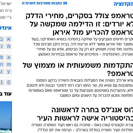
ישראל 
קדנציה
28
כתבות משויכות לתגית זו
בית הנ
ראמפ צולל בסקרים, מחירי הדלק
ג'יי סט
א יורדים: זו הדילמה שמקשה על
אינדק
ראמפ להכריע מול איראן
א
ב
קרים חדשים מצביעים על שחיקה בתמיכה בנשיא האמריקני, בעוד
משבר מול איראן נמשך ללא פריצת דרך. בבית הלבן מבינים שכל
מ
נ
חלטה מול טהרן תשפיע לא רק על הביטחון, אלא גם על מחירי
אנרגיה, האינפלציה - והסיכויים של טראמפ בבחירות האמצע
b
a
n
m
תקדמות משמעותית או מצמוץ של
z
y
ראמפ?
שיא ארה"ב השהה את הפעילות הצבאית הישירה ברקע הפסגה
1
0
תוכננת עם נשיא סין. שר החוץ רוביו רמז למזכר הבנות ולא להסכם
לא, וההערכות בוושינגטון מצביעות על כך שטראמפ מאס באפשרות
עוד ב
מלחמה ומכוון להכרזה על הישגים וסיום המשבר
וס אנג'לס בחרה לראשונה
היסטוריה אישה לראשות העיר
ברת הקונגרס קארן באס - שתהיה גם ראש העיר השחורה השנייה
ולדות העיר השנייה בגודלה בארה"ב - הביסה את יזם הנדל"ן