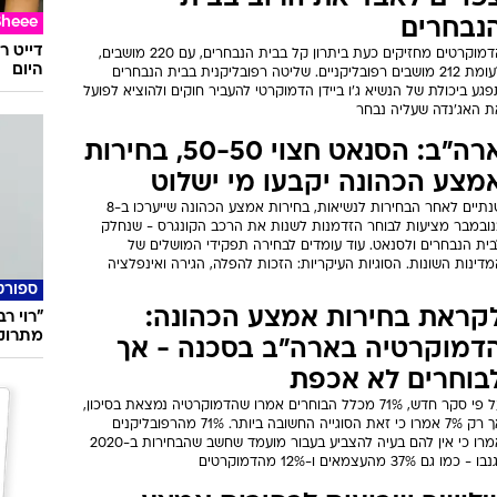
Sheee
נבחרים
דייט ר
הדמוקרטים מחזיקים כעת ביתרון קל בבית הנבחרים, עם 220 מושבים,
היום
לעומת 212 מושבים רפובליקניים. שליטה רפובליקנית בבית הנבחרים
גע ביכולת של הנשיא ג'ו ביידן הדמוקרטי להעביר חוקים ולהוציא לפועל
ת האג'נדה שעליה נבחר
ארה"ב: הסנאט חצוי 50-50, בחירות
מצע הכהונה יקבעו מי ישלוט
שנתיים לאחר הבחירות לנשיאות, בחירות אמצע הכהונה שייערכו ב-8
נובמבר מציעות לבוחר הזדמנות לשנות את הרכב הקונגרס - שנחלק
בית הנבחרים ולסנאט. עוד עומדים לבחירה תפקידי המושלים של
דינות השונות. הסוגיות העיקריות: הזכות להפלה, הגירה ואינפלציה
ספורט
קראת בחירות אמצע הכהונה:
"רוי ר
מתרוק
דמוקרטיה בארה"ב בסכנה - אך
בוחרים לא אכפת
על פי סקר חדש, 71% מכלל הבוחרים אמרו שהדמוקרטיה נמצאת בסיכון,
אך רק 7% אמרו כי זאת הסוגייה החשובה ביותר. 71% מהרפובליקנים
אמרו כי אין להם בעיה להצביע בעבור מועמד שחשב שהבחירות ב-2020
ו - כמו גם 37% מהעצמאים ו-12% מהדמוקרטים