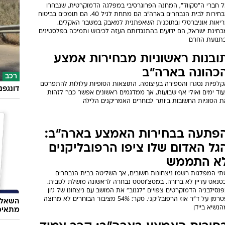
ל חברי ה"סקווד", המחנה הפרוגרסיבי במפלגה הדמוקרטית, שנבחרו
בבחירות לבית הנבחרים בארה"ב הם מתחת לגיל 40. הם תומכים בביטוח
ריאות אוניברסלי ובתוכנית השאפתנית למאבק במשבר האקלים.
בחינת ישראל, הם ידועים בהתנגדותם העזה לכיבוש ותמיכה בפלסטינים
בתנועת החרם
ובנות ראשוניות מבחירות אמצע
כהונה בארה"ב
רכב
קלפיות נסגרו והספירה בעיצומה. התוצאות הסופיות עלולות להתפרסם
דונגפנ
עוד ימים ואולי אף שבועות, אך ממדגמים ראשונים אפשר כבר לזהות
ת הסוגיות החשובות ביותר לבוחרים האמריקנים הלילה
פתעה בבחירות האמצע בארה"ב:
גל האדום שלו ציפו הרפובליקנים
א התממש
תי המפלגות רשמו ניצחונות חשובים, אך השליטה בבית הנבחרים
בסנאט עדיין לא ברורה. במסצ'וסטס נבחרה לראשונה מושלת לסבית.
נסילבניה הדמוקרטים צפויים "לגנוב" את המושב עם ניצחונו של ג'ון
פטרמן על ד"ר אוז הרפובליקני. סקר: 54% מציבור הבוחרים לא מרוצה
השאלון
נשיא ביידן
מתאימ