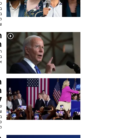
כ
ב
מ
ו
ת
ה
ה
ב
א
ה
ה
ל
ש
ו
בפ
מה