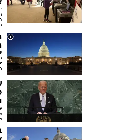
א
לא
ה
ת
ה
ה
ה
ש
הכ
י
ה
מ
ו
ש
ב
צ