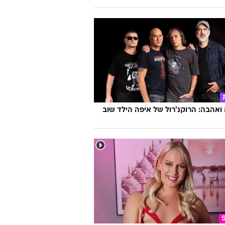
אהבה: הרוקנ'רול של איפה הילד שוב