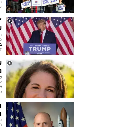
המ
לש
"
ש
בי
ל
ש
נ
ק
א
קמ
ה
ה
מ
רפ