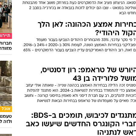
סנאט. הניצחון מציב את הדמוקרטים כעת במרחק מושב אחד מהבטחת
השליטה בסנאט - שבו הם יכולים לזכות בנבאדה או בג'ורג'יה בסבב 2
חודש הבא
חירות אמצע הכהונה: לאן הלך
קול היהודי?
תיירות
על פי סקר עדכני, 33% מהבוחרים היהודים הצביעו בעבור מועמד
חברות
רפובליקני בבחירות האמצע השנה, לעומת 30% ב-2020 ו-24% ב-2016.
מזוודה
 זאת, רוב היהודים האמריקנים עדיין הצביעו בעבור הדמוקרטים - 65%
יורש של טראמפ: רון דסנטיס,
ושל פלורידה בן 43
נטיס זכה הלילה בבחירות האמצע בכהונה שנייה - שאותה אולי יעזוב
באמצע כדי להתמודד בבחירות לנשיאות ב-2024. הוא מתנגד להפלות
זכויות להט"בים, רב עם חברת דיסני ולא מאמין בחיסוני קורונה - וחשוב
כל: מאיים על מועמדותו של טראמפ בבחירות הבאות לנשיאות
אוכל
מתנגדים לכיבוש, תומכים ב-BDS:
טעמנו
ולזה לא
ברי הקונגרס החדשים שיעשו כאב
אש לנתניהו