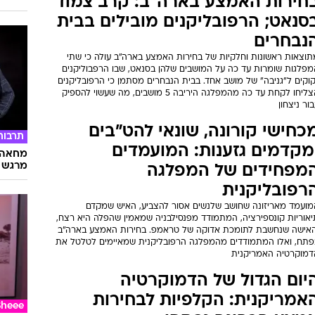
חירות האמצע בארה"ב: קרב צמוד
סנאט; הרפובליקנים מובילים בבית
נבחרים
תוצאות ראשונות וחלקיות של בחירות האמצע בארה"ב עולה כי שתי
מפלגות שומרות עד כה על המושבים שלהן בסנאט, שבו הרפבוליקנים
קוקים ל"גניבה" של מושב אחד. בבית הנבחרים מסתמן כי הרפובליקנים
הצליחו לקחת עד כה מהמפלגה היריבה 5 מושבים, מה שעשוי להספיק
ור ניצחון
כחישי קורונה, שונאי להט"בים
תרבות
מקדמים גזענות: המועמדים
מחאה ו
מרגש
מפחידים של המפלגה
רפובליקנית
מועמד מאריזונה שחושב שלנשים אסור להצביע, האיש שמקדם
יאוריות קונספירציה, המתמודד מפנסילבניה שמאמין שהפלה היא רצח,
האישה שנחשבת לתומכת אדוקה של טראמפ. בחירות האמצע בארה"ב
פתח, ואלו המתמודדים מהמפלגה הרפובליקנית שמאיימים לטלטל את
דמוקרטיה האמריקנית
יום הגדול של הדמוקרטיה
אמריקנית: הקלפיות לבחירות
Sheee