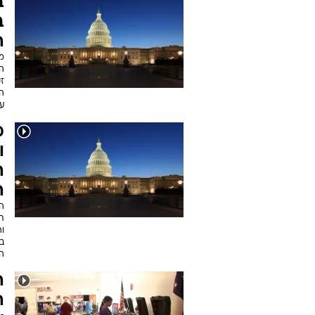
ב
ב
ה
מ
ה
ז
עב
מ
ו
ה
ה
ה
ת
ו
ב
ה
ה
ה