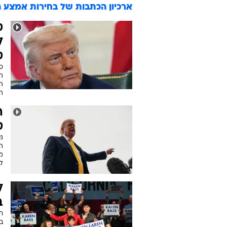
ארכיון הכתבות של
בחירות אמצע ה
ט
ל
ט
ס
ה
ה
ה
ה
ט
נ
המ
מ
ל
ל
ב
ח
בת