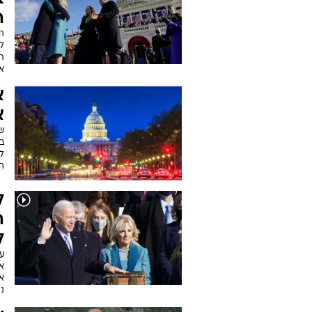
ה
תפ
א
א
ב
ל
המ
ל
ה
ל
נגנב