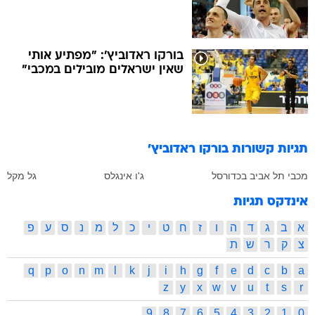
בורקו ראדוביץ': "מפתיע אותי
שאין ישראלים מובילים במכבי"
תגיות קשורות
בורקו ראדוביץ'
מכבי תל אביב בכדורסל
ג'ו אינגלס
גל מקל
אינדקס תגיות
א
ב
ג
ד
ה
ו
ז
ח
ט
י
כ
ל
מ
נ
ס
ע
פ
צ
ק
ר
ש
ת
q
p
o
n
m
l
k
j
i
h
g
f
e
d
c
b
a
z
y
x
w
v
u
t
s
r
9
8
7
6
5
4
3
2
1
0