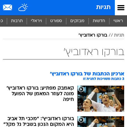
תגיות
ראשי
חדשות
מבזקים
ספורט
ויראלי
תרבות
כס
תגיות
בורקו ראדוביץ'
בורקו ראדוביץ'
ארכיון הכתבות של
בורקו ראדוביץ'
3
כתבות משויכות לתגית זו
קאמבק מפתיע: בורקו ראדוביץ'
מונה לעוזר המאמן של הפועל
חיפה
בורקו ראדוביץ': "מכבי תל אביב
היא המקום הנכון בשביל גל מקל"