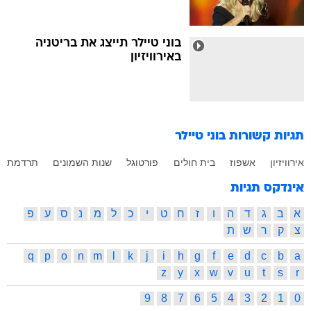
בוני טיילר תייצג את בריטניה
באירוויזיון
תגיות קשורות
בוני טיילר
אירוויזיון
אשפוז
בית חולים
פורטוגל
שנות השמונים
תרדמת
אינדקס תגיות
א
ב
ג
ד
ה
ו
ז
ח
ט
י
כ
ל
מ
נ
ס
ע
פ
צ
ק
ר
ש
ת
q
p
o
n
m
l
k
j
i
h
g
f
e
d
c
b
a
z
y
x
w
v
u
t
s
r
9
8
7
6
5
4
3
2
1
0