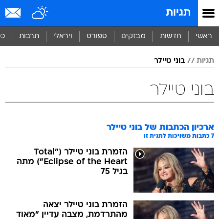
תגיות
ראשי
חדשות
מבזקים
ספורט
ויראלי
תרבות
כס
תגיות
בוני טיילר
בוני טיילר
ארכיון הכתבות של
בוני טיילר
7
כתבות משויכות לתגית זו
הזמרת בוני טיילר ("Total
Eclipse of the Heart") מתה
בגיל 75
הזמרת בוני טיילר יצאה
מהתרדמת, מצבה עדיין "מאוד