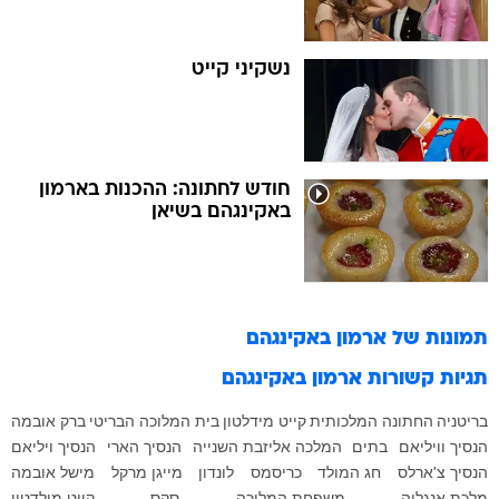
נשקיני קייט
חודש לחתונה: ההכנות בארמון
באקינגהם בשיאן
תמונות של
ארמון באקינגהם
תגיות קשורות
ארמון באקינגהם
בריטניה
החתונה המלכותית
קייט מידלטון
בית המלוכה הבריטי
ברק אובמה
הנסיך וויליאם
בתים
המלכה אליזבת השנייה
הנסיך הארי
הנסיך ויליאם
הנסיך צ'ארלס
חג המולד
כריסמס
לונדון
מייגן מרקל
מישל אובמה
מלכת אנגליה
משפחת המלוכה
סקס
קייט מילדטון