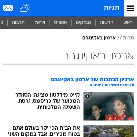
תגיות
ראשי
חדשות
מבזקים
ספורט
ויראלי
תרבות
כס
תגיות
ארמון באקינגהם
ארמון באקינגהם
ארכיון הכתבות של
ארמון באקינגהם
8
כתבות משויכות לתגית זו
קייט מידלטון מציגה: הסוודר
המכוער של כריסמס, גרסת
השמלה המלכותית
את הבית הכי יקר בעולם אתם
בטוח מכירים, אבל במקום השני