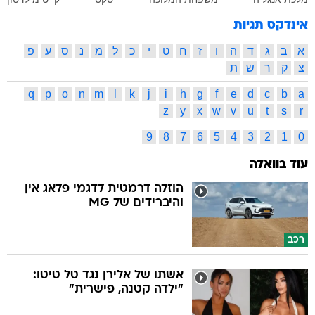
אינדקס תגיות
א
ב
ג
ד
ה
ו
ז
ח
ט
י
כ
ל
מ
נ
ס
ע
פ
צ
ק
ר
ש
ת
q
p
o
n
m
l
k
j
i
h
g
f
e
d
c
b
a
z
y
x
w
v
u
t
s
r
9
8
7
6
5
4
3
2
1
0
עוד בוואלה
הוזלה דרמטית לדגמי פלאג אין
והיברידים של MG
רכב
אשתו של אלירן נגד טל טיטו:
"ילדה קטנה, פישרית"