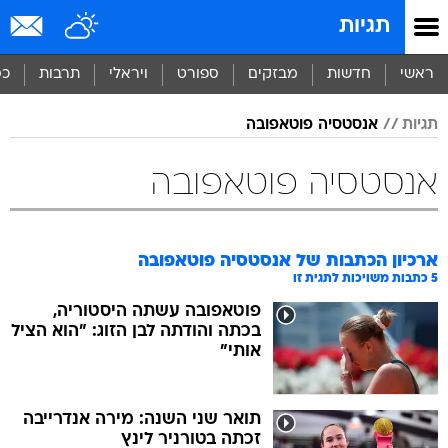
תגיות
ראשי
חדשות
מבזקים
ספורט
ויראלי
תרבות
כס
תגיות
אנסטסיה פוטאפובה
אנסטסיה פוטאפובה
ארכיון הכתבות של
אנסטסיה פוטאפובה
5
כתבות משויכות לתגית זו
פוטאפובה עשתה היסטוריה,
בכתה והודתה לבן הזוג: "הוא הציל
אותי"
תואר שני השנה: מירה אנדרייבה
זכתה בטורניר לינץ