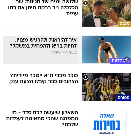
שלושה ימים של חגיגות: שר
הכלכלה ניר ברקת חיתן את בתו
עמית
סלבס
איך להיראות ולהרגיש מצוין,
לחיות בריא ולהפחית במשקל?
בשיתוף TI SWIM
טוב לדעת
כוכב מכבי ת"א יימכר מיידית?
הצהובים כבר קיבלו הצעת ענק
ספורט
השאלון שיעשה לכם סדר - מי
המפלגה שהכי מתאימה לעמדות
שלכם?