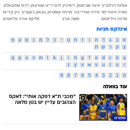
אולגה דנילוביץ'
איגה שביונטק
דומיניק תים
דייגו שוורצמן
דניס שפובאלוב
מאיה ורטהיימר
מירה אנדרייבה
מרתה קוסטיוק
נובאק ג'וקוביץ'
ניק קיריוס
סרינה וויליאמס
סשה זברב
פליקס אוז'ה עליאסים
אינדקס תגיות
א
ב
ג
ד
ה
ו
ז
ח
ט
י
כ
ל
מ
נ
ס
ע
פ
צ
ק
ר
ש
ת
q
p
o
n
m
l
k
j
i
h
g
f
e
d
c
b
a
z
y
x
w
v
u
t
s
r
9
8
7
6
5
4
3
2
1
0
עוד בוואלה
"מכבי ת"א דפקה אותי": לאקס
הצהובים עדיין יש בטן מלאה
ספורט