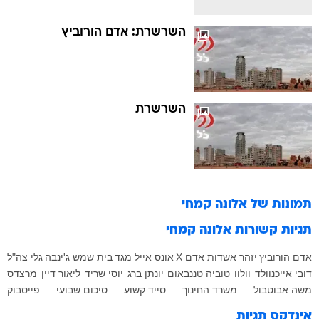
השרשרת: אדם הורוביץ
השרשרת
תמונות של
אלונה קמחי
תגיות קשורות
אלונה קמחי
אדם הורוביץ
יזהר אשדות
אדם X
אונס
אייל מגד
בית שמש
ג'ינבה
גלי צה"ל
דובי אייכנוולד
וולוו
טוביה טננבאום
יונתן ברג
יוסי שריד
ליאור דיין
מרצדס
משה אבוטבול
משרד החינוך
סייד קשוע
סיכום שבועי
פייסבוק
אינדקס תגיות