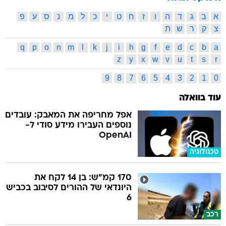
א
ב
ג
ד
ה
ו
ז
ח
ט
י
כ
ל
מ
נ
ס
ע
פ
צ
ק
ר
ש
ת
q
p
o
n
m
l
k
j
i
h
g
f
e
d
c
b
a
z
y
x
w
v
u
t
s
r
9
8
7
6
5
4
3
2
1
0
עוד בוואלה
אפל מחריפה את המאבק: עובדים
נוספים העבירו מידע סודי ל-
OpenAI
טכנולוגיה
170 קמ"ש: בן 14 לקח את
היונדאי של ההורים לסיבוב בכביש
6
רכב