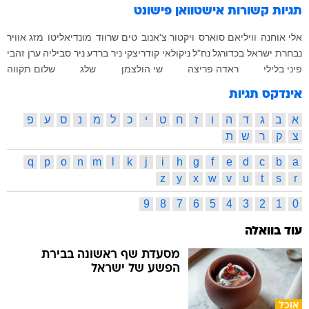
תגיות קשורות
אישטוואן פישונט
אלי אוחנה
וויליאם סוארס
ויקטור צ'אנוב
טים שרווד
מונדיאליטו
מזג אוויר
נבחרת ישראל בכדורגל
נח"ל
ניקולאי קודריצקי
ניר ברדע
ניר סביליה
ערן זהבי
פיני בלילי
ראדה פריצה
שי הולצמן
שלג
שלום תקווה
אינדקס תגיות
א
ב
ג
ד
ה
ו
ז
ח
ט
י
כ
ל
מ
נ
ס
ע
פ
צ
ק
ר
ש
ת
q
p
o
n
m
l
k
j
i
h
g
f
e
d
c
b
a
z
y
x
w
v
u
t
s
r
9
8
7
6
5
4
3
2
1
0
עוד בוואלה
מסעדת שף ראשונה בבירת
הפשע של ישראל
אוכל