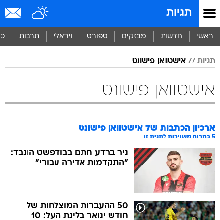
תגיות
ראשי
חדשות
מבזקים
ספורט
ויראלי
תרבות
כס
תגיות
אישטוואן פישונט
אישטוואן פישונט
ארכיון הכתבות של
אישטוואן פישונט
5
כתבות משויכות לתגית זו
ניר ברדע חתם בבודפשט הונבד:
"התקדמות אדירה עבורי"
50 ההעברות המוצלחות של
חודש ינואר בליגת העל: 10