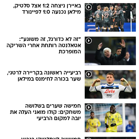
באיירן ניצחה 1:2 אצל סלטיק,
מילאן נכנעה 1:0 לפיינורד
"זה לא כדורגל, זה משוגע":
אטאלנטה רותחת אחרי השריקה
המופרכת
רביעייה ראשונה בקריירה לרטגי,
שער בכורה לחימנס במילאן
חמישה שערים בשלושה
משחקים: קולו מואני העלה את
יובה למקום הרביעי