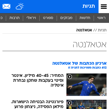
תגיות
ראשי
חדשות
מבזקים
ספורט
ויראלי
תרבות
כס
תגיות
אטאלנטה
אטאלנטה
ארכיון הכתבות של
אטאלנטה
412
כתבות משויכות לתגית זו
המחיר: 40-45 מיליון. אינטר
וסיטי בעקבות שחקן נבחרת
איטליה
פיורנטינה הבטיחה הישארות.
מילאן הפסידה, ניצחון פרוע