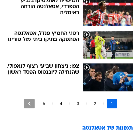
חמישייה לאתלטיקו בגביע
הספרדי, אטאלנטה הודחה
באיטליה
רטגי החמיץ פנדל, אטאלנטה
הסתפקה בתיקו ביתי מול טורינו
צפו: ניצחון שביעי רצוף לנאפולי,
שהנחילה ליובנטוס הפסד ראשון
5
4
3
2
1
תמונות של
אטאלנטה