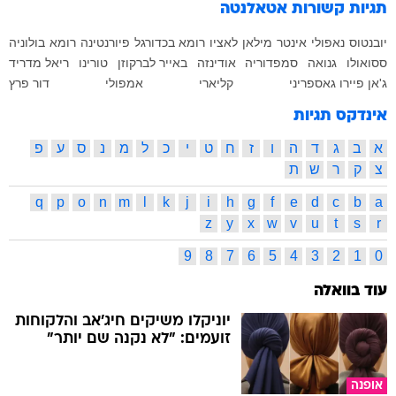
תגיות קשורות
אטאלנטה
יובנטוס
נאפולי
אינטר
מילאן
לאציו
רומא בכדורגל
פיורנטינה
רומא
בולוניה
ססואולו
גנואה
סמפדוריה
אודינזה
באייר לברקוזן
טורינו
ריאל מדריד
ג'אן פיירו גאספריני
קליארי
אמפולי
דור פרץ
אינדקס תגיות
א
ב
ג
ד
ה
ו
ז
ח
ט
י
כ
ל
מ
נ
ס
ע
פ
צ
ק
ר
ש
ת
q
p
o
n
m
l
k
j
i
h
g
f
e
d
c
b
a
z
y
x
w
v
u
t
s
r
9
8
7
6
5
4
3
2
1
0
עוד בוואלה
יוניקלו משיקים חיג'אב והלקוחות
זועמים: "לא נקנה שם יותר"
אופנה