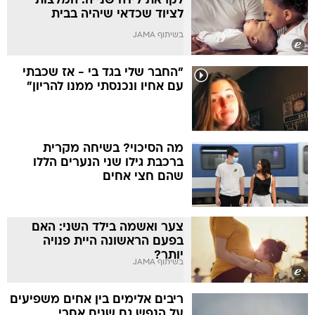
לקראת לידה שנייה: המלצות
לציוד שכדאי שיהיה בבית
בשיתוף JAMA
"החבר שלי בגד בי - אז שכבתי
עם אחיו ונכנסתי ממנו להריון"
מה הסיכוי? בשיחה מקרית
ברכבת גילו שני הנערים הללו
שהם חצי אחים
צער ואשמה בילד השני: האם
בפעם הראשונה היית פנויה
יותר?
בשיתוף JAMA
ריבים אלימים בין אחים משפיעים
על הנפש גם שנים אחרי