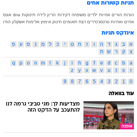
תגיות קשורות
אחים
הורות
הורים
אחיות
ילדים
משפחה
דקירות
הריון
לידה
תינוקות
dna
אונס
אחים ואחיות
טרנסג'נדרים
רצח
תאומים
תינוק
אימוץ
אלימות
אשקלון
הודו
אינדקס תגיות
א
ב
ג
ד
ה
ו
ז
ח
ט
י
כ
ל
מ
נ
ס
ע
פ
צ
ק
ר
ש
ת
q
p
o
n
m
l
k
j
i
h
g
f
e
d
c
b
a
z
y
x
w
v
u
t
s
r
9
8
7
6
5
4
3
2
1
0
עוד בוואלה
מצדיעות לך: מגי טביבי גרמה לנו
להתעכב על הז'קט הזה
אופנה