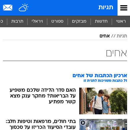
תגיות
ראשי
חדשות
מבזקים
ספורט
ויראלי
תרבות
כס
תגיות
אחים
אחים
ארכיון הכתבות של
אחים
71
כתבות משויכות לתגית זו
האם סדר הלידה שלכם משפיע
על הבריאות? מחקר ענק מצא
קשר מפתיע
בתי חולים, מרפאות וטיפות חלב:
עובדי הסיעוד הכריזו על סכסוך