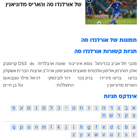
של אורלנדו סה והאריס מדוניאנין
תמונות של
אורלנדו סה
תגיות קשורות
אורלנדו סה
מכבי תל אביב בכדורגל
נוסא איגייבור
שוטה ארבלדזה
ds
DS3 קרוסבק
אלון תורג'מן
אליסון
אלכסיס סאנצ'ס
אפגניסטן
ארה"ב
ארצות הברית
אשקלון
ברונו
ברונו פיניירו
ברק בכר
דוד לובינסקי
דניאל מילר טננבאום
האריס מדוניאנין
התעללות
טל בן חיים
אינדקס תגיות
א
ב
ג
ד
ה
ו
ז
ח
ט
י
כ
ל
מ
נ
ס
ע
פ
צ
ק
ר
ש
ת
q
p
o
n
m
l
k
j
i
h
g
f
e
d
c
b
a
z
y
x
w
v
u
t
s
r