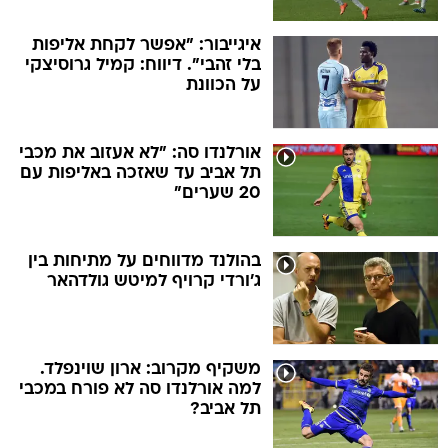
איגייבור: "אפשר לקחת אליפות
בלי זהבי". דיווח: קמיל גרוסיצקי
על הכוונת
אורלנדו סה: "לא אעזוב את מכבי
תל אביב עד שאזכה באליפות עם
20 שערים"
בהולנד מדווחים על מתיחות בין
ג'ורדי קרויף למיטש גולדהאר
משקיף מקרוב: ארון שוינפלד.
למה אורלנדו סה לא פורח במכבי
תל אביב?