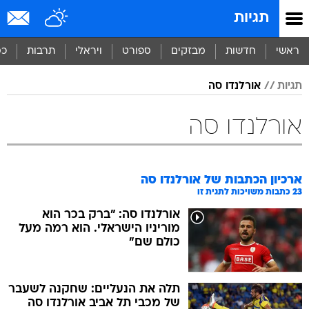
תגיות
ראשי
חדשות
מבזקים
ספורט
ויראלי
תרבות
כס
תגיות
אורלנדו סה
אורלנדו סה
ארכיון הכתבות של
אורלנדו סה
23
כתבות משויכות לתגית זו
אורלנדו סה: "ברק בכר הוא
מוריניו הישראלי. הוא רמה מעל
כולם שם"
תלה את הנעליים: שחקנה לשעבר
של מכבי תל אביב אורלנדו סה