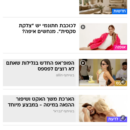
חדשות
לכוכבת חתונמי יש "צלקת
סקסית". מנחשים איפה?
אופנה
הפופ־אפ החדש בגלילות שאתם
לא רוצים לפספס
בשיתוף allin
סלבס
הארכת משך האקט ושיפור
ההנאה במיטה - במבצע מיוחד
בשיתוף "גברא"
טוב לדעת