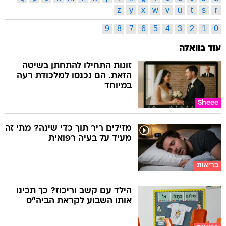
z
y
x
w
v
u
t
s
r
9
8
7
6
5
4
3
2
1
0
עוד בוואלה
זוגות התחילו להתחתן בשיטה
הזאת. הם נכנסו למלכודת רעה
במיוחד
Sheee
מזילים ריר תוך כדי שינה? מתי זה
מעיד על בעיה רפואית
בריאות
הילד עם קשב וריכוז? כך תכינו
אותו השבוע לקראת הביה"ס