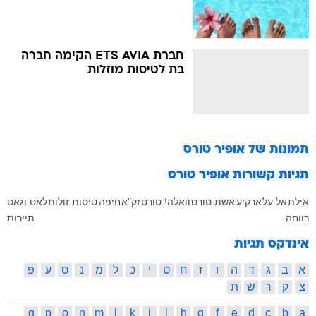
חברת ETS AVIA הקימה חברה
בת לטיסות מוזלות
תמונות של
אופיר טורס
תגיות קשורות
אופיר טורס
אילת
אל על
ארקיע
אשת טורס
וואלה! טורס
זק"א
חיפה
טיסות זולות
לאס וגאס
רווחה
תיירות
אינדקס תגיות
א
ב
ג
ד
ה
ו
ז
ח
ט
י
כ
ל
מ
נ
ס
ע
פ
צ
ק
ר
ש
ת
q
p
o
n
m
l
k
j
i
h
g
f
e
d
c
b
a