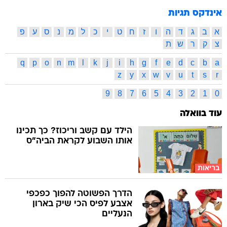
אינדקס תגיות
א
ב
ג
ד
ה
ו
ז
ח
ט
י
כ
ל
מ
נ
ס
ע
פ
צ
ק
ר
ש
ת
q
p
o
n
m
l
k
j
i
h
g
f
e
d
c
b
a
z
y
x
w
v
u
t
s
r
9
8
7
6
5
4
3
2
1
0
עוד בוואלה
הילד עם קשב וריכוז? כך תכינו
אותו השבוע לקראת הביה"ס
בריאות
הדרך הפשוטה להפוך כפכפי
אצבע לפיס הכי שיק בארון
הנעליים