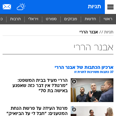
תגיות
ראשי
חדשות
מבזקים
ספורט
ויראלי
תרבות
כס
תגיות
אבנר הררי
אבנר הררי
ארכיון הכתבות של
אבנר הררי
37
כתבות משויכות לתגית זו
הררי מעיד בבית המשפט:
"מרגול? אין דבר כזה שאפגע
באישה בת 70"
מרגול העידה על פרשת הנחת
המטענים: "חבל לי על הביואיק"