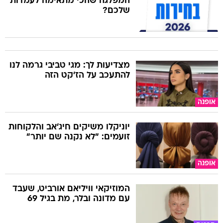
המפלגה שהכי מתאימה לעמדות
שלכם?
מצדיעות לך: מגי טביבי גרמה לנו
להתעכב על הז'קט הזה
אופנה
יוניקלו משיקים חיג'אב והלקוחות
זועמים: "לא נקנה שם יותר"
אופנה
המוזיקאי וויליאם אורביט, שעבד
עם מדונה ובלר, מת בגיל 69