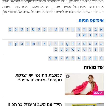
בית ספר
הריסת בתים
כאן 11
צו פיוס
אביב מזרחי
אדלסון
אהוד עזריאל מאיר
אודי הירש
אלירן גולדשטיין
אמזון
אריאל ויסמן
אתר nrg
גזענות
האיחוד האירופי
הורים
הורים לחיים
הטרדה מינית
הכל שפיט
הליכוד
וודי אלן
אינדקס תגיות
א
ב
ג
ד
ה
ו
ז
ח
ט
י
כ
ל
מ
נ
ס
ע
פ
צ
ק
ר
ש
ת
q
p
o
n
m
l
k
j
i
h
g
f
e
d
c
b
a
z
y
x
w
v
u
t
s
r
9
8
7
6
5
4
3
2
1
0
עוד בוואלה
לכוכבת חתונמי יש "צלקת
סקסית". מנחשים איפה?
אופנה
הילד עם קשב וריכוז? כך תכינו