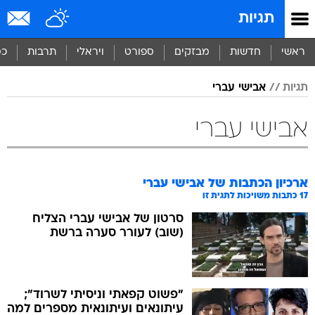
תגיות
ראשי
חדשות
מבזקים
ספורט
ויראלי
תרבות
כס
תגיות
אבישי עברי
אבישי עברי
ארכיון הכתבות של
אבישי עברי
17
כתבות משויכות לתגית זו
סרטון של אבישי עברי הצליח
(שוב) לעורר סערה ברשת
"פשוט קפאתי וניסיתי לשרוד";
עיתונאים ועיתונאית מספרים למה