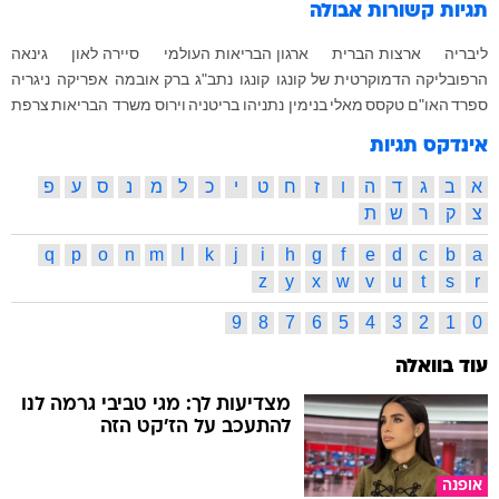
תגיות קשורות
אבולה
ליבריה
ארצות הברית
ארגון הבריאות העולמי
סיירה לאון
גינאה
הרפובליקה הדמוקרטית של קונגו
קונגו
נתב"ג
ברק אובמה
אפריקה
ניגריה
ספרד
האו"ם
טקסס
מאלי
בנימין נתניהו
בריטניה
וירוס
משרד הבריאות
צרפת
אינדקס תגיות
א
ב
ג
ד
ה
ו
ז
ח
ט
י
כ
ל
מ
נ
ס
ע
פ
צ
ק
ר
ש
ת
q
p
o
n
m
l
k
j
i
h
g
f
e
d
c
b
a
z
y
x
w
v
u
t
s
r
9
8
7
6
5
4
3
2
1
0
עוד בוואלה
מצדיעות לך: מגי טביבי גרמה לנו
להתעכב על הז'קט הזה
אופנה