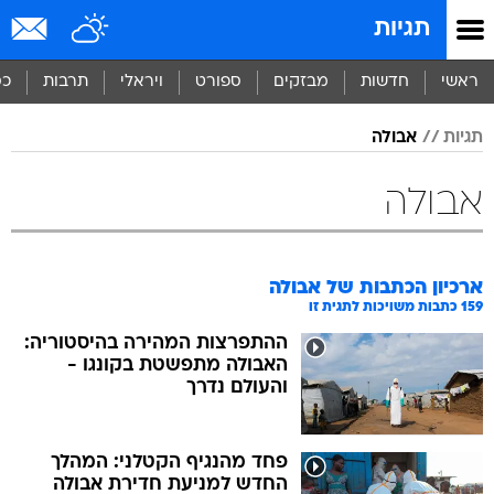
תגיות
ראשי
חדשות
מבזקים
ספורט
ויראלי
תרבות
כס
תגיות
אבולה
אבולה
ארכיון הכתבות של
אבולה
159
כתבות משויכות לתגית זו
ההתפרצות המהירה בהיסטוריה:
האבולה מתפשטת בקונגו -
והעולם נדרך
פחד מהנגיף הקטלני: המהלך
החדש למניעת חדירת אבולה